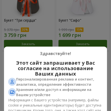
Букет "Три сердца"
Букет "Сафо"
5 370 грн
1 999 грн
Заказать
Заказать
Здравствуйте!
Этот сайт запрашивает у Вас
согласие на использование
Ваших данных
Персонализированная реклама и контент,
аналитика, определение эффективности
Хранение и/или доступ к информации на
Вашем устройстве
Информация с Вашего устройства (например, файлы
cookie и уникальные идентификаторы) будет доступна
Букет "Tarnis"
Монобукет из 9 белых роз
поставщикам. Кроме того, они, а также этот сайт или