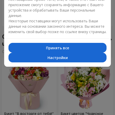
приложение смогут сохранять информацию с Вашего
6 152 грн
1 443 грн
устройства и обрабатывать Ваши персональные
данные.
Заказать
Заказать
Некоторые поставщики могут использовать Ваши
данные на основании законного интереса. Вы можете
изменить свой выбор позже по ссылке внизу страницы.
Сборные букеты в городе
Чортков
Принять все
Cортировка:
дешевые
дорогие
Настройки
Букет "В восторге от тебя!"
Букет цветов "Чудесное