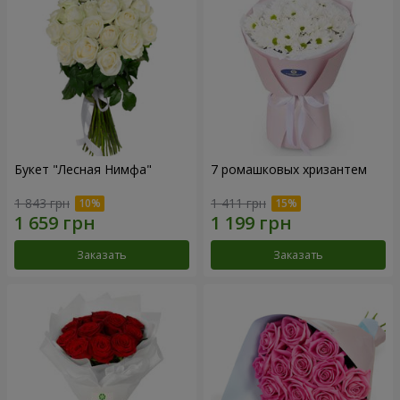
Букет "Лесная Нимфа"
7 ромашковых хризантем
1 843 грн
1 411 грн
Заказать
Заказать