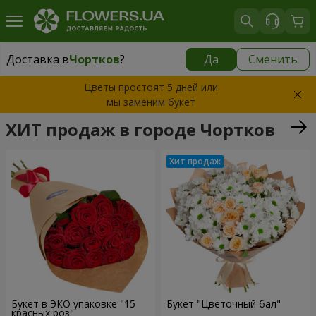
Доставка в
Чортков
?
Да
Сменить
Доставка в
Чортков
|
1320 грн
Цветы простоят 5 дней или
мы заменим букет
ХИТ продаж в городе Чортков
Букет в ЭКО упаковке "15
Букет "Цветочный бал"
красных роз"