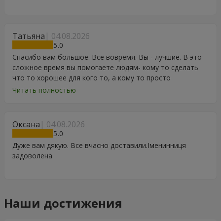
Татьяна
04.08.2026
5
Спасибо вам большое. Все вовремя. Вы - лучшие. В это
сложное время вы помогаете людям- кому то сделать
что то хорошее для кого то, а кому то просто
порадоваться цветам, подарку, тортику, поздравлению.
Читать полностью
Особенно, если человек сам себе не может купить даже
в свой День Рождения. Спасибо
Оксана
04.08.2026
5
Дуже вам дякую. Все вчасно доставили.Іменинниця
задоволена
Наши достижения