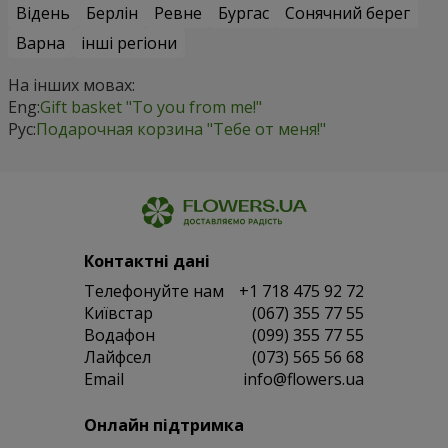
Відень
Берлін
Ревне
Бургас
Сонячний берег
Варна
інші регіони
На інших мовах:
Eng:
Gift basket "To you from me!"
Рус:
Подарочная корзина "Тебе от меня!"
Контактні дані
Телефонуйте нам
+1 718 475 92 72
Київстар
(067) 355 77 55
Водафон
(099) 355 77 55
Лайфсел
(073) 565 56 68
Email
info@flowers.ua
Онлайн підтримка