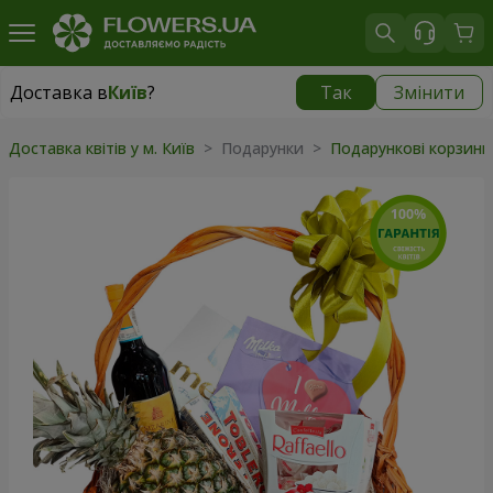
Доставка в
Київ
?
Так
Змінити
Доставка в
Київ
|
безкоштовно
Доставка квітів у м. Київ
>
Подарунки
>
Подарункові корзин