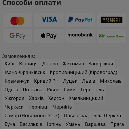
Способи оплати
Замовлення в:
Київ
Вінниця
Дніпро
Житомир
Запоріжжя
Івано-Франківськ
Кропивницький (Кіровоград)
Кременчук
Кривий Ріг
Луцьк
Львів
Миколаїв
Одеса
Полтава
Рівне
Суми
Тернопіль
Ужгород
Харків
Херсон
Хмельницький
Черкаси
Чернівці
Чернігів
Самар (Новомосковськ)
Павлоград
Біла Церква
Буча
Васильків
Ірпінь
Умань
Варшава
Прага