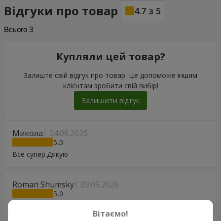
Відгуки про товар
4.7
з
5
Всього
3
Купляли цей товар?
Залиште свій відгук про товар. Це допоможе іншим
клієнтам зробити свій вибір!
Залишити відгук
Микола
04.08.2026
5
Все супер.Дякую
Roman Shumsky
09.05.2026
5
Прекрасний подарок до дня матері дружині дуже
Вітаємо!
подобалось спасибі