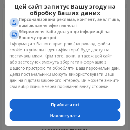
Цей сайт запитує Вашу згоду на
обробку Ваших даних
Светлана
19.03.2023
Персоналізована реклама, контент, аналітика,
4
вимірювання ефективності
Спасибо что доставляете радость,все было сделано на
Збереження і/або доступ до інформації на
высшем уровне. Спасибо
Вашому пристрої
Інформація з Вашого пристрою (наприклад, файли
cookie та унікальні ідентифікатори) буде доступна
постачальникам. Крім того, вони, а також цей сайт
Щойно доставили
або застосунок зможуть зберігати інформацію з
Вашого пристрою та обробляти Ваші персональні дані.
Деякі постачальники можуть використовувати Ваші
дані на підставі законного інтересу. Ви можете змінити
свій вибір пізніше через посилання внизу сторінки.
Прийняти всі
Налаштувати