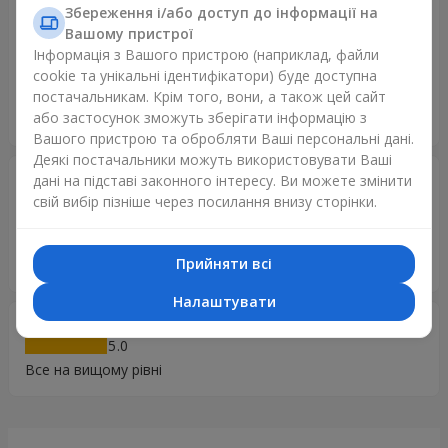
Збереження і/або доступ до інформації на
своевременную доставку заказа. Работа выполнена в
Вашому пристрої
соответствии моего заказа на 100%. Обязательно буду
Інформація з Вашого пристрою (наприклад, файли
делать заказы и в дальнейшем. Желаю вашей компании и
cookie та унікальні ідентифікатори) буде доступна
всем сотрудникам, несущим радость людям, здоровья,
постачальникам. Крім того, вони, а також цей сайт
благополучия. С уважением и наилучшими пожеланиями,
або застосунок зможуть зберігати інформацію з
Валентина Сихарулидзе.
Вашого пристрою та обробляти Ваші персональні дані.
Деякі постачальники можуть використовувати Ваші
Лера
02.04.2023
дані на підставі законного інтересу. Ви можете змінити
5
свій вибір пізніше через посилання внизу сторінки.
Хочу подякувати за вашу роботу, все бездоганно в
своєчасно, все як заказала. Ви дійсно доставляєте
Прийняти всі
приємні емоції
Налаштувати
Анатолій
07.12.2022
5
Все на вищому рівні