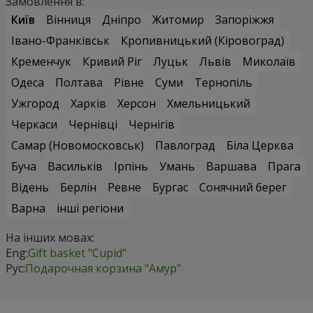
Замовлення в:
Київ
Вінниця
Дніпро
Житомир
Запоріжжя
Івано-Франківськ
Кропивницький (Кіровоград)
Кременчук
Кривий Ріг
Луцьк
Львів
Миколаїв
Одеса
Полтава
Рівне
Суми
Тернопіль
Ужгород
Харків
Херсон
Хмельницький
Черкаси
Чернівці
Чернігів
Самар (Новомосковськ)
Павлоград
Біла Церква
Буча
Васильків
Ірпінь
Умань
Варшава
Прага
Відень
Берлін
Ревне
Бургас
Сонячний берег
Варна
інші регіони
На інших мовах:
Eng:
Gift basket "Cupid"
Рус:
Подарочная корзина "Амур"