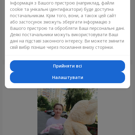
Інформація з Вашого пристрою (наприклад, файли
cookie та унікальні ідентифікатори) буде доступна
постачальникам. Крім того, вони, а також цей сайт
або застосунок зможуть зберігати інформацію з
Вашого пристрою та обробляти Ваші персональні дані.
Деякі постачальники можуть використовувати Ваші
дані на підставі законного інтересу. Ви можете змінити
свій вибір пізніше через посилання внизу сторінки.
Романтичний букет "Небеса"
Київ
Прийняти всі
Фотогалерея
Налаштувати