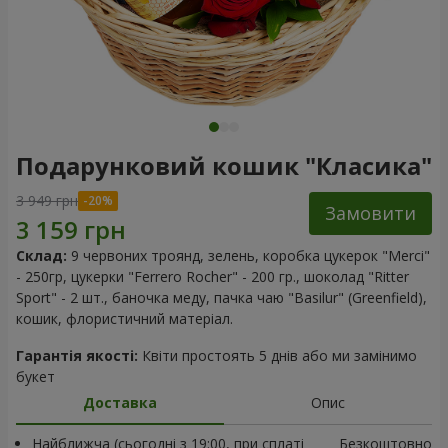
Подарунковий кошик "Класика"
3 949 грн
Замовити
Склад:
9 червоних троянд, зелень, коробка цукерок "Merci"
- 250гр, цукерки "Ferrero Rocher" - 200 гр., шоколад "Ritter
Sport" - 2 шт., баночка меду, пачка чаю "Basilur" (Greenfield),
кошик, флористичний матеріал.
Гарантія якості:
Квіти простоять 5 днів або ми замінимо
букет
Доставка
Опис
Найближча (сьогодні з 19:00, при сплаті
Безкоштовно