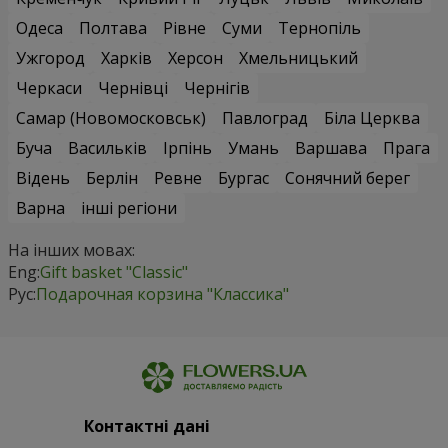
Одеса
Полтава
Рівне
Суми
Тернопіль
Ужгород
Харків
Херсон
Хмельницький
Черкаси
Чернівці
Чернігів
Самар (Новомосковськ)
Павлоград
Біла Церква
Буча
Васильків
Ірпінь
Умань
Варшава
Прага
Відень
Берлін
Ревне
Бургас
Сонячний берег
Варна
інші регіони
На інших мовах:
Eng:
Gift basket "Classic"
Рус:
Подарочная корзина "Классика"
Контактні дані