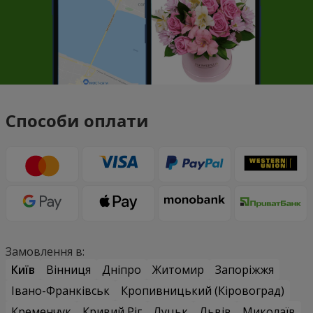
Способи оплати
Замовлення в:
Київ
Вінниця
Дніпро
Житомир
Запоріжжя
Івано-Франківськ
Кропивницький (Кіровоград)
Кременчук
Кривий Ріг
Луцьк
Львів
Миколаїв