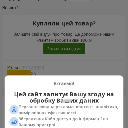
Всього
1
Купляли цей товар?
Залиште свій відгук про товар. Це допоможе іншим
клієнтам зробити свій вибір!
Залишити відгук
Юлія
29.12.2023
5
Швидко, якісно, дякую!
Вітаємо!
Цей сайт запитує Вашу згоду на
обробку Ваших даних
Щойно доставили
Персоналізована реклама, контент, аналітика,
вимірювання ефективності
Збереження і/або доступ до інформації на
Вашому пристрої