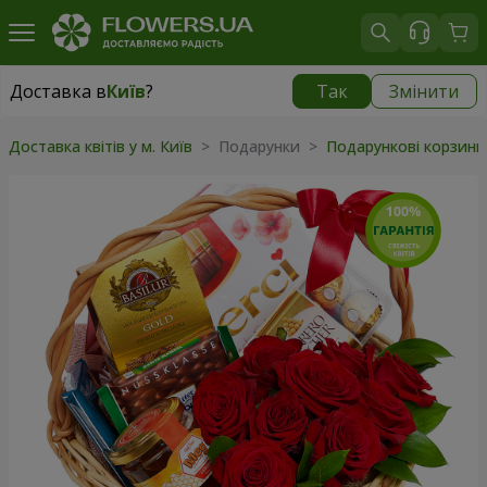
Доставка в
Київ
?
Так
Змінити
Доставка в
Київ
|
безкоштовно
Доставка квітів у м. Київ
>
Подарунки
>
Подарункові корзин