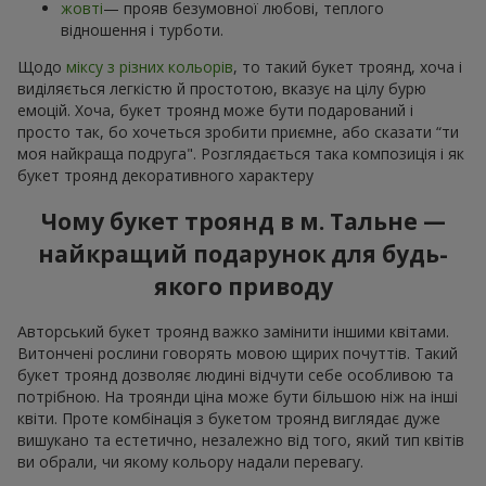
жовті
— прояв безумовної любові, теплого
відношення і турботи.
Щодо
міксу з різних кольорів
, то такий букет троянд, хоча і
виділяється легкістю й простотою, вказує на цілу бурю
емоцій. Хоча, букет троянд може бути подарований і
просто так, бо хочеться зробити приємне, або сказати “ти
моя найкраща подруга". Розглядається така композиція і як
букет троянд декоративного характеру
Чому букет троянд в м. Тальне —
найкращий подарунок для будь-
якого приводу
Авторський букет троянд важко замінити іншими квітами.
Витончені рослини говорять мовою щирих почуттів. Такий
букет троянд дозволяє людині відчути себе особливою та
потрібною. На троянди ціна може бути більшою ніж на інші
квіти. Проте комбінація з букетом троянд виглядає дуже
вишукано та естетично, незалежно від того, який тип квітів
ви обрали, чи якому кольору надали перевагу.