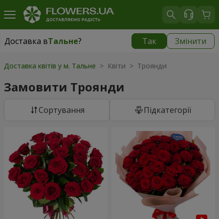
Доставка в
Тальне
?
Так
Змінити
Доставка в
Тальне
|
650 грн
Доставка квітів у м. Тальне
> Квіти > Троянди
Замовити Троянди
Сортування
Підкатегорії