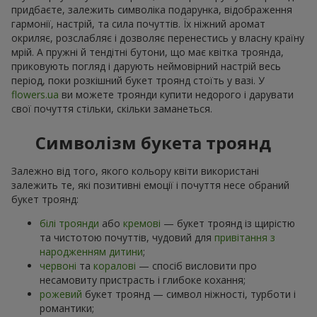
придбаєте, залежить символіка подарунка, відображення
гармонії, настрій, та сила почуттів. Їх ніжний аромат
окриляє, розслабляє і дозволяє перенестись у власну країну
мрій. А пружні й тендітні бутони, що має квітка троянда,
приковують погляд і дарують неймовірний настрій весь
період, поки розкішний букет троянд стоїть у вазі. У
flowers.ua
ви можете троянди купити недорого і дарувати
свої почуття стільки, скільки заманеться.
Символізм букета троянд
Залежно від того, якого кольору квіти використані
залежить те, які позитивні емоції і почуття несе обраний
букет троянд:
білі троянди
або
кремові
— букет троянд із щирістю
та чистотою почуттів, чудовий для
привітання з
народженням дитини
;
червоні
та
коралові
— спосіб висловити про
несамовиту пристрасть і глибоке кохання;
рожевий
букет троянд — символ ніжності, турботи і
романтики;