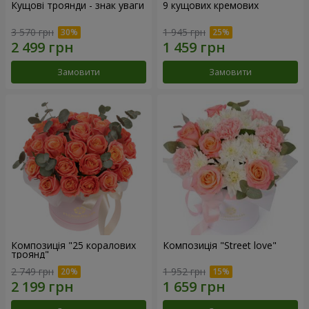
Кущові троянди - знак уваги
9 кущових кремових
3 570 грн
1 945 грн
Замовити
Замовити
Композиція "25 коралових
Композиція "Street love"
троянд"
2 749 грн
1 952 грн