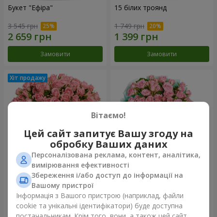
Букет "Ефіра"
15 білих троянд
3 545 грн
1 749 грн
Замовити
Замовити
Вітаємо!
Цей сайт запитує Вашу згоду на
обробку Ваших даних
Персоналізована реклама, контент, аналітика,
вимірювання ефективності
Збереження і/або доступ до інформації на
Квіти в коробці "Рожевий
Композиція "Балада про
оазис"
маму"
Вашому пристрої
2 749 грн
2 124 грн
Інформація з Вашого пристрою (наприклад, файли
cookie та унікальні ідентифікатори) буде доступна
постачальникам. Крім того, вони, а також цей сайт