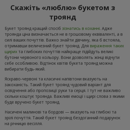
Скажіть «люблю» букетом з
троянд
Букет троянд кращий спосіб
зізнатись в коханні
. Адже
троянда ціна визначається не в грошовому еквіваленті, а в
силі ваших почуттів. Важко знайти дівчину, яка б встояла,
отримавши величезний букет троянд. Для
вираження таких
щирих
та глибоких почуттів найкраще підійдуть великі
бутони червоного кольору. Вони дозволять жінці відчути
себе особливою. Відтінок квітів букета троянд можна
вибирати будь-який.
Яскраво-червоні та класичні напівтони вказують на
закоханість. Такий букет троянд чудовий варіант для
освідчення або пропозиції руки та серця. І тут не важливо
скільки коштує троянда. Важливі емоції і щирі слова з якими
буде вручено букет троянд.
Насичені малинові та бордові — вказують на глибокі та
зрілі почуття. Такий букет троянд бездоганний подарунок
на річницю весілля.