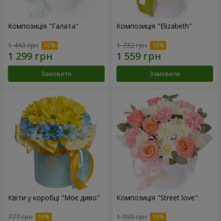
Композиція "Галата"
Композиція "Elizabeth"
1 443 грн
1 732 грн
Замовити
Замовити
Квіти у коробці "Моє диво"
Композиція "Street love"
777 грн
1 999 грн