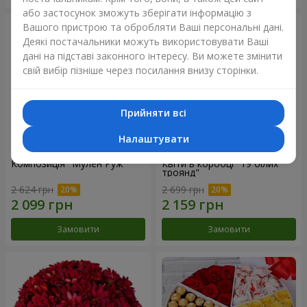
або застосунок зможуть зберігати інформацію з
Вашого пристрою та обробляти Ваші персональні дані.
Деякі постачальники можуть використовувати Ваші
дані на підставі законного інтересу. Ви можете змінити
свій вибір пізніше через посилання внизу сторінки.
Прийняти всі
Налаштувати
Композиція "Мулен Руж"
Квіти в коробці "19 білих
троянд"
2 624 грн
2 699 грн
Замовити
Замовити