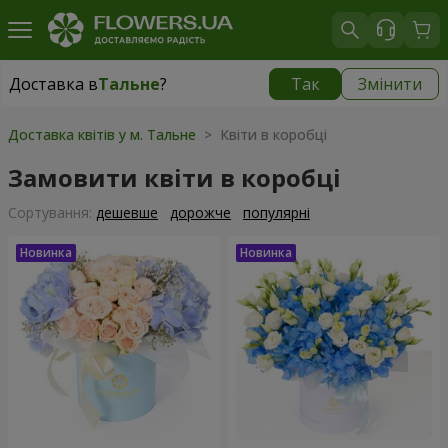
Доставка в
Тальне
?
Так
Змінити
Доставка в
Тальне
|
650 грн
Доставка квітів у м. Тальне
> Квіти в коробці
Замовити квіти в коробці
Сортування:
дешевше
дорожче
популярні