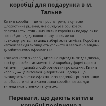
коробці для подарунка в м.
Тальне
Квіти в коробці — це не просто тренд, а сучасне
флористичне рішення, яке об’єднує в собі красу,
практичність і стиль. Живі квіти в коробці як подарунок не
потребують додаткового пакування, легко
транспортуються та довше зберігають свіжість. Коробки з
квітами завжди виглядають урочисто й елегантно завдяки
дизайнерському оформленню.
Святкові квіти в коробці ідеально підходять як для ділових,
так і для особистих моментів. А коробка у формі серця з
квітами — чудовий спосіб розказати про кохання. Квіти в
коробці — це витончені флористичні шедеври, що
виглядають значно ефектніше за традиційні рішення. Якщо
ви обираєте квіти в капелюшної коробки, це завжди
виглядатиме стильно та сучасно.
Переваги, що дають квіти в
коробці порівняно з