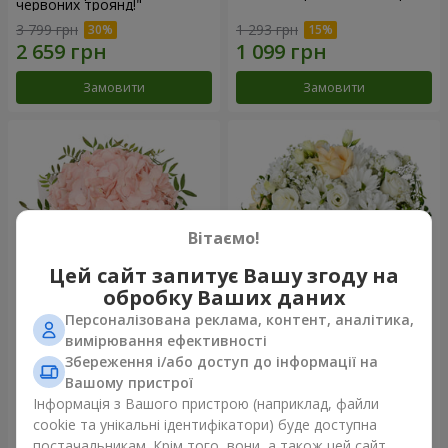
червоних троянд!"
3 799 грн
1 293 грн
Замовити
Замовити
Вітаємо!
Цей сайт запитує Вашу згоду на
обробку Ваших даних
Персоналізована реклама, контент, аналітика,
Квіти в коробці "Рожевий
Квіти у коробці "Білий шовк"
вимірювання ефективності
опал"
Збереження і/або доступ до інформації на
1 427 грн
1 646 грн
Вашому пристрої
Інформація з Вашого пристрою (наприклад, файли
cookie та унікальні ідентифікатори) буде доступна
Замовити
Замовити
постачальникам. Крім того, вони, а також цей сайт