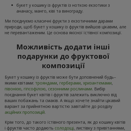
букет у кошику із фруктів із ноткою екзотики з
ананасу, манго, ківі та винограду.
Ми поєднуємо класичні фрукти з екзотичними дарами
природи, щоб букет у кошику із фруктів вийшов цікавим, але
не перевантаженим. Це основа якісної їстівної композиції.
Можливість додати інші
подарунки до фруктової
композиції
Букет у кошику із фруктів може бути доповнений будь–
якими квітами:
трояндами
,
герберами
,
хризантемами
,
півонією
,
гіпсофілою
,
сезонними рослинами
. Вибір
поєднання букет квітів і фруктів залежить виключно від
ваших побажань та смаків. А якщо хочете знайти цікавий
варіант за прийнятною вартістю завітайте до розділу
акційних пропозицій
.
Крім того, до такого їстівного презента, як до кошику квітів
і фруктів часто додають
солодощі
, листівку з привітаннями,