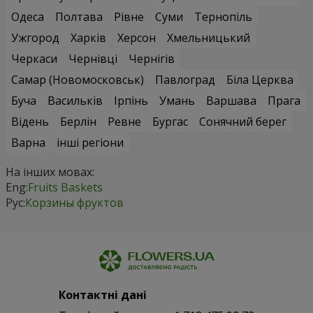
Одеса
Полтава
Рівне
Суми
Тернопіль
Ужгород
Харків
Херсон
Хмельницький
Черкаси
Чернівці
Чернігів
Самар (Новомосковськ)
Павлоград
Біла Церква
Буча
Васильків
Ірпінь
Умань
Варшава
Прага
Відень
Берлін
Ревне
Бургас
Сонячний берег
Варна
інші регіони
На інших мовах:
Eng:
Fruits Baskets
Рус:
Корзины фруктов
Контактні дані