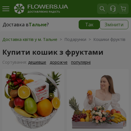
Доставка в
Тальне
?
Так
Змінити
Доставка в
Тальне
|
650 грн
Доставка квітів у м. Тальне
> Подарунки > Кошики фруктів
Купити кошик з фруктами
Сортування:
дешевше
дорожче
популярні