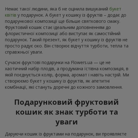
Немає такої людини, яка б не оцінила вишуканий
букет
квітів
у подарунок. А букет у кошику із фруктів – додає до
подарункової композиції ще більше святкового смаку.
Фруктовий кошик стає ідеальним доповненням до
флористичної композиції або виступає як самостійний
подарунок. Такий презент, як букет у кошику із фруктів не
просто радує око. Він створює відчуття турботи, тепла та
справжньої уваги.
Сучасні фруктові подарунки на Flowers.ua — це не
хаотичний набір плодів, а продумана їстівна композиція, в
якій поєднується колір, форма, аромат і навіть настрій. Ми
створюємо букет у кошику із фруктів, як апетитні
комбінації, які стануть доречні до кожного замовлення.
Подарунковий фруктовий
кошик як знак турботи та
уваги
Даруючи кошик із фруктами на подарунок, ви проявляєте