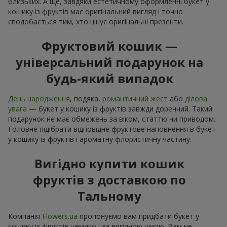
близьких. А ще, завдяки естетичному оформленні букет у
кошику із фруктів має оригінальний вигляд і точно
сподобається тим, хто цінує оригінальні презенти.
Фруктовий кошик —
універсальний подарунок на
будь-який випадок
День народження
, подяка,
романтичний жест
або
ділова
увага
— букет у кошику із фруктів завжди доречний. Такий
подарунок не має обмежень за віком, статтю чи приводом.
Головне підібрати відповідне фруктове наповнення в букет
у кошику із фруктів і ароматну флористичну частину.
Вигідно купити кошик
фруктів з доставкою по
Тальному
Компанія
Flowers.ua
пропонуємо вам придбати букет у
кошику із фруктів швидко і за вигідною ціною. Вам не