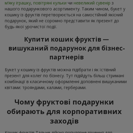
м’яку іграшку
,
повітряні кульки
чи
невеликий сувенір
з
нашого подарункового асортименту. Таким чином, букет у
кошику із фруктів перетворюється на самостійний якісний
подарунок, який не соромно представити як презент до
будь-якої урочистої події.
Купити кошик фруктів —
вишуканий подарунок для бізнес-
партнерів
Букет у кошику із фруктів можна підібрати і як їстівний
презент для колег по бізнесу. Тут підійдуть більш стримані
комбінації в класичному оформленні доповнені вишуканими
квітами: трояндами, калами, герберами.
Чому фруктові подарунки
обирають для корпоративних
заходів
Кошик фруктів Тальне дійсно популярне рішення для