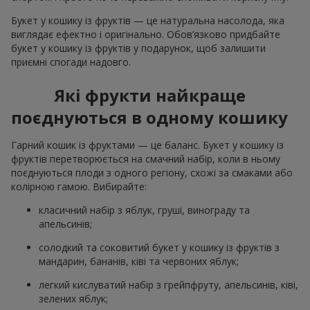
Букет у кошику із фруктів — це натуральна насолода, яка
виглядає ефектно і оригінально. Обов’язково придбайте
букет у кошику із фруктів у подарунок, щоб залишити
приємні спогади надовго.
Які фрукти найкраще
поєднуються в одному кошику
Гарний кошик із фруктами — це баланс. Букет у кошику із
фруктів перетворюється на смачний набір, коли в ньому
поєднуються плоди з одного регіону, схожі за смаками або
колірною гамою. Вибирайте:
класичний набір з яблук, груші, винограду та
апельсинів;
солодкий та соковитий букет у кошику із фруктів з
мандарин, бананів, ківі та червоних яблук;
легкий кислуватий набір з грейпфруту, апельсинів, ківі,
зелених яблук;