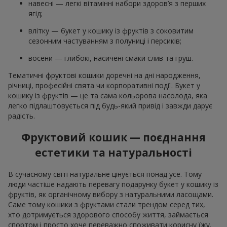
навесні — легкі вітамінні набори здоров’я з перших
ягід;
влітку — букет у кошику із фруктів з соковитим
сезонним частуванням з полуниці і персиків;
восени — глибокі, насичені смаки слив та груш.
Тематичні фруктові кошики доречні на дні народження,
річниці, професійні свята чи корпоративні події. Букет у
кошику із фруктів — це та сама кольорова насолода, яка
легко підлаштовується під будь-який привід і завжди дарує
радість.
Фруктовий кошик — поєднання
естетики та натуральності
В сучасному світі натуральне цінується понад усе. Тому
люди частіше надають перевагу подарунку букет у кошику із
фруктів, як органічному вибору з натуральними ласощами.
Саме тому кошики з фруктами стали трендом серед тих,
хто дотримується здорового способу життя, займається
спортом і просто хоче переважно споживати корисну їжу.