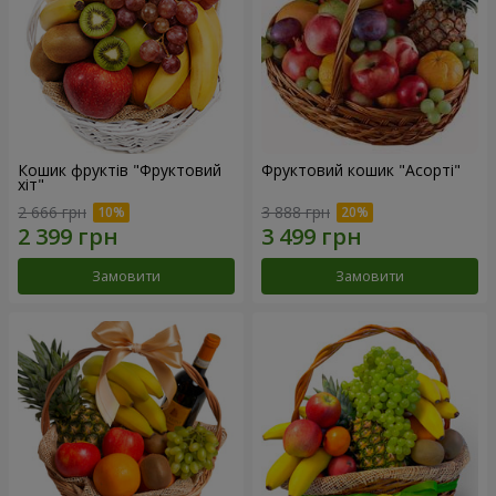
Кошик фруктів "Фруктовий
Фруктовий кошик "Асорті"
хiт"
2 666 грн
3 888 грн
Замовити
Замовити