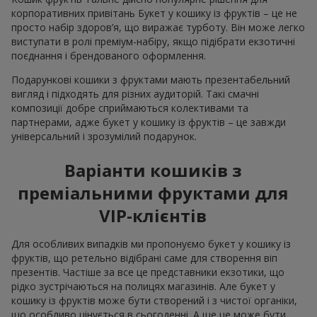
корпоративних привітань Букет у кошику із фруктів – це не
просто набір здоров’я, що виражає турботу. Він може легко
виступати в ролі преміум-набіру, якщо підібрати екзотичні
поєднання і брендованого оформлення.
Подарункові кошики з фруктами мають презентабельний
вигляд і підходять для різних аудиторій. Такі смачні
композиції добре сприймаються колективами та
партнерами, адже букет у кошику із фруктів – це завжди
універсальний і зрозумілий подарунок.
Варіанти кошиків з
преміальними фруктами для
VIP-клієнтів
Для особливих випадків ми пропонуємо букет у кошику із
фруктів, що ретельно відібрані саме для створення віп
презентів. Частіше за все це представники екзотики, що
рідко зустрічаються на полицях магазинів. Але букет у
кошику із фруктів може бути створений і з чистої органіки,
що особливо цінується в сьогоденні. А ще це може бути