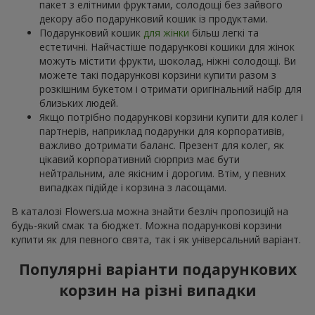
пакет з елітними фруктами, солодощі без зайвого
декору або подарунковий кошик із продуктами.
Подарунковий кошик
для жінки
більш легкі та
естетичні. Найчастіше подарункові кошики для жінок
можуть містити фрукти, шоколад, ніжні солодощі. Ви
можете такі подарункові корзини купити разом з
розкішним букетом і отримати оригінальний набір для
близьких людей.
Якщо потрібно подарункові корзини купити для колег і
партнерів, наприклад подарунки для корпоративів,
важливо дотримати баланс. Презент для колег, як
цікавий корпоративний сюрприз має бути
нейтральним, але якісним і дорогим. Втім, у певних
випадках підійде і корзина з ласощами.
В каталозі Flowers.ua можна знайти безліч пропозицій на
будь-який смак та бюджет. Можна подарункові корзини
купити як для певного свята, так і як універсальний варіант.
Популярні варіанти подарункових
корзин на різні випадки