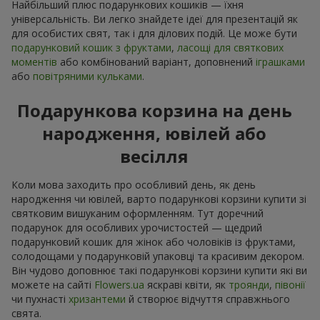
Найбільший плюс подарункових кошиків — їхня
універсальність. Ви легко знайдете ідеї для презентацій як
для особистих свят, так і для ділових подій. Це може бути
подарунковий кошик з фруктами
,
ласощі для святкових
моментів
або комбінований варіант, доповнений
іграшками
або
повітряними кульками
.
Подарункова корзина на день
народження, ювілей або
весілля
Коли мова заходить про особливий день, як день
народження чи ювілей, варто подарункові корзини купити зі
святковим вишуканим оформленням. Тут доречний
подарунок для особливих урочистостей — щедрий
подарунковий кошик для жінок або чоловіків із фруктами,
солодощами у подарунковій упаковці та красивим декором.
Він чудово доповнює такі подарункові корзини купити які ви
можете на сайті
Flowers.ua
яскраві квіти, як
троянди
,
півонії
чи пухнасті
хризантеми
й створює відчуття справжнього
свята.