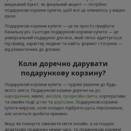
вишуканий букет, як фінальний акцент — потрібно
подарункові корзини купити, щоб все це опинилось у ваших
руках.
Подарункові корзини купити — це не просто придбати
банальну річ. Сьогодні подарункові корзини купити — це
універсальний подарунок для всіх, який легко адаптується
під привід, характер людини та навіть формат стосунків —
від романтичних до ділових.
Коли доречно дарувати
подарункову корзину?
Подарункові корзини купити — чудове рішення до будь-
якого свята. Подарункові кошики доречні на
дні
народження
, ювілеї,
весілля
,
професійні свята
, корпоративи
та сімейні події
дітям
та
дорослим
. Подарункові корзини
купити виручає, коли складно підібрати щось персональне,
але хочеться зробити приємно.
Якщо ви плануєте замовити квіти онлайн, а на пошуки
додатково подарунку немає часу, то подарункові корзини