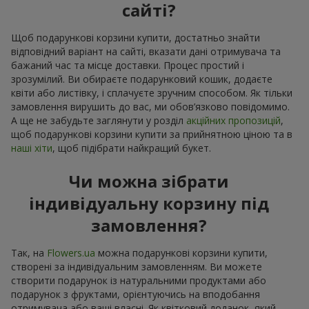
сайті?
Щоб подарункові корзини купити, достатньо знайти
відповідний варіант на сайті, вказати дані отримувача та
бажаний час та місце доставки. Процес простий і
зрозумілий. Ви обираєте подарунковий кошик, додаєте
квіти або листівку, і сплачуєте зручним способом. Як тільки
замовлення вирушить до вас, ми обов’язково повідомимо.
А ще не забудьте заглянути у розділ
акційних пропозицій
,
щоб подарункові корзини купити за прийнятною ціною та в
наші хіти
, щоб підібрати найкращий букет.
Чи можна зібрати
індивідуальну корзину під
замовлення?
Так, на
Flowers.ua
можна подарункові корзини купити,
створені за індивідуальним замовленням. Ви можете
створити подарунок із натуральними продуктами або
подарунок з фруктами, орієнтуючись на вподобання
отримувача або ваші власні. Як квітковий доданок, який