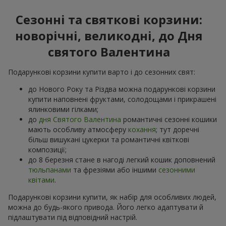
Сезонні та святкові корзини:
новорічні, великодні, до Дня
святого Валентина
Подарункові корзини купити варто і до сезонних свят:
до Нового Року та Різдва можна подарункові корзини
купити наповнені фруктами, солодощами і прикрашені
ялинковими гілками;
до
дня Святого Валентина
романтичні сезонні кошики
мають особливу атмосферу
кохання
; тут доречні
більш вишукані цукерки та романтичні квіткові
композиції;
до 8 березня стане в нагоді легкий кошик доповнений
тюльпанами
та фрезіями або іншими
сезонними
квітами
.
Подарункові корзини купити, як набір для особливих людей,
можна до будь-якого привода. Його легко адаптувати й
підлаштувати під відповідний настрій.