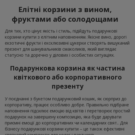
Елітні корзини з вином,
фруктами або солодощами
Для тих, хто цінує якість і стиль, підійдуть подарункові
корзини купити з елітним наповненням. Якісне вино, дорогі
екзотичні фрукти і ексклюзивні цукерки створять вишуканий
презент для шанувальників смаколиків, який виглядає
статусно та доречно у ділових і особистих ситуаціях.
Подарункова корзина як частина
квіткового або корпоративного
презенту
У поєднанні з букетом подарунковий кошик, як сюрприз до
корпоративу, працює особливо добре. Правильно підібране
наповнення підсилює емоцію від квітів і перетворює простий
подарунок на завершену композицію, яка буде дарувати
приємні емоції до корпоративних чи календарних свят.. Для
бізнесу подарункові корзини купити – це також ефективні
святковий комплекти для колег і партнерів.