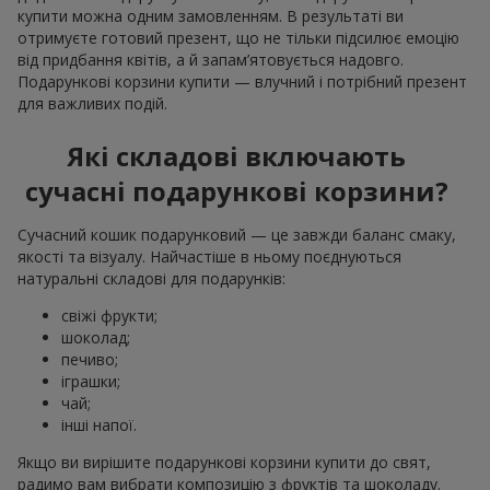
купити можна одним замовленням. В результаті ви
отримуєте готовий презент, що не тільки підсилює емоцію
від придбання квітів, а й запам’ятовується надовго.
Подарункові корзини купити — влучний і потрібний презент
для важливих подій.
Які складові включають
сучасні подарункові корзини?
Сучасний кошик подарунковий — це завжди баланс смаку,
якості та візуалу. Найчастіше в ньому поєднуються
натуральні складові для подарунків:
свіжі фрукти;
шоколад;
печиво;
іграшки;
чай;
інші напої.
Якщо ви вирішите подарункові корзини купити до свят,
радимо вам вибрати композицію з фруктів та шоколаду.