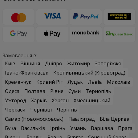
Замовлення в:
Київ
Вінниця
Дніпро
Житомир
Запоріжжя
Івано-Франківськ
Кропивницький (Кіровоград)
Кременчук
Кривий Ріг
Луцьк
Львів
Миколаїв
Одеса
Полтава
Рівне
Суми
Тернопіль
Ужгород
Харків
Херсон
Хмельницький
Черкаси
Чернівці
Чернігів
Самар (Новомосковськ)
Павлоград
Біла Церква
Буча
Васильків
Ірпінь
Умань
Варшава
Прага
Відень
Берлін
Ревне
Бургас
Сонячний берег