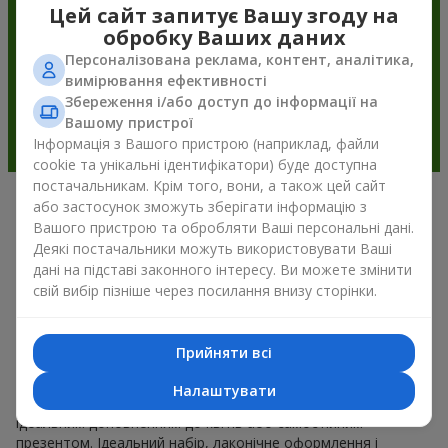
Цей сайт запитує Вашу згоду на
обробку Ваших даних
Персоналізована реклама, контент, аналітика,
вимірювання ефективності
Збереження і/або доступ до інформації на
Вашому пристрої
Інформація з Вашого пристрою (наприклад, файли
cookie та унікальні ідентифікатори) буде доступна
постачальникам. Крім того, вони, а також цей сайт
або застосунок зможуть зберігати інформацію з
Подарункові корзини —
Вашого пристрою та обробляти Ваші персональні дані.
універсальний подарунок на будь-
Деякі постачальники можуть використовувати Ваші
дані на підставі законного інтересу. Ви можете змінити
яке свято
свій вибір пізніше через посилання внизу сторінки.
Якщо ви шукаєте універсальний подарунок, але часу
обмаль, у нас є для вас чудове перевірене рішення: ви
Прийняти всі
можете набір подарункові корзини купити. Подарункова
корзина з вишуканими смаколиками до свята, фруктами,
Налаштувати
смачним чаєм чи, навіть, алкогольними напоями стає
ідеальним доповненням до квітів або самостійним
презентом. Ідеальний набір, лаконічне оформлення і