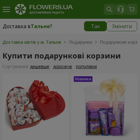
Доставка в
Тальне
?
Так
Змінити
Доставка в
Тальне
|
650 грн
Доставка квітів у м. Тальне
> Подарунки > Подарункові корз
Купити подарункові корзини
Сортування:
дешевше
дорожче
популярні