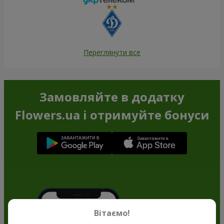
Переглянути все
Замовляйте в додатку
Flowers.ua і отримуйте бонуси
Вітаємо!