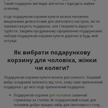
Такий подарунок виглядає апетитно і підходить майже
кожному.
А ще подарункові корзини купити можна наповнені
вишуканими делікатесами для святкового настрою, які не
перевантажують подарунок, але створюють відчуття
турботи. Завдяки продуманому оформленню подарункових
наборів подарункові корзини купити доречно в будь-якій
ситуації.
Як вибрати подарункову
корзину для чоловіка, жінки
чи колеги?
Подарункові корзини купити можна для кожного. Кінцевий
вибір складників залежить від того, кому саме призначений
подарунок і до якої події призначений подарунок:
Подарункові корзини
для чоловіків
зазвичай
стриманіші за стилем. Як подарунковий кошик для
чоловіків добре працює набір для святкового столу,