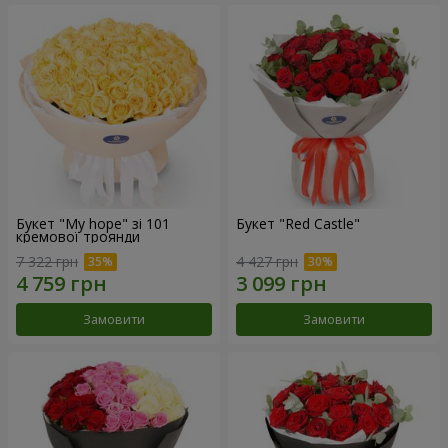
Букет "My hope" зі 101
Букет "Red Castle"
кремової троянди
7 322 грн
4 427 грн
Замовити
Замовити