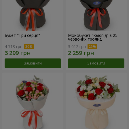
Букет "Три серця"
Монобукет "Кьюпід" з 25
червоних троянд
4 713 грн
3 012 грн
Замовити
Замовити