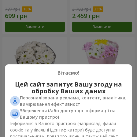
777 грн
3 783 грн
Замовити
Замовити
Вітаємо!
Цей сайт запитує Вашу згоду на
обробку Ваших даних
Персоналізована реклама, контент, аналітика,
Букет "Кіото" з 5 білих
Букет "Пори року"
вимірювання ефективності
хризантем
Збереження і/або доступ до інформації на
999 грн
1 124 грн
Вашому пристрої
Інформація з Вашого пристрою (наприклад, файли
cookie та унікальні ідентифікатори) буде доступна
Замовити
Замовити
постачальникам. Крім того, вони, а також цей сайт