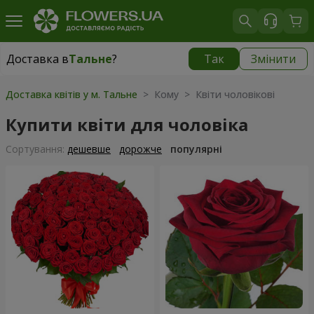
Доставка в
Тальне
?
Так
Змінити
Доставка в
Тальне
|
650 грн
Доставка квітів у м. Тальне
> Кому > Квіти чоловікові
Купити квіти для чоловіка
Сортування:
дешевше
дорожче
популярні