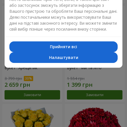
або застосунок зможуть зберігати інформацію з
Вашого пристрою та обробляти Ваші персональні дані.
Деякі постачальники можуть використовувати Ваші
дані на підставі законного інтересу. Ви можете змінити
свій вибір пізніше через посилання внизу сторінки.
Прийняти всі
Налаштувати
Букет "Хрещатик"
Букет "Ми та літо"
3 799 грн
1 554 грн
Замовити
Замовити