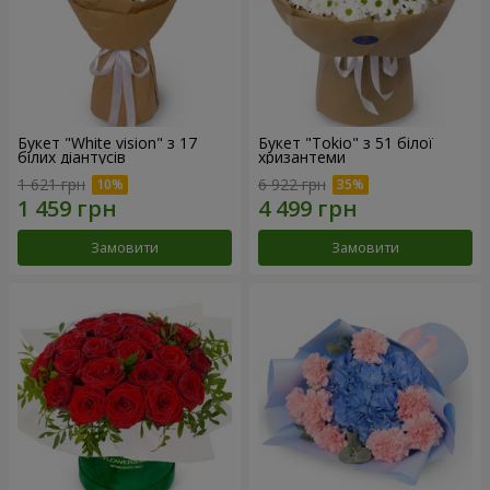
Букет "White vision" з 17
Букет "Tokio" з 51 білої
білих діантусів
хризантеми
1 621 грн
6 922 грн
Замовити
Замовити