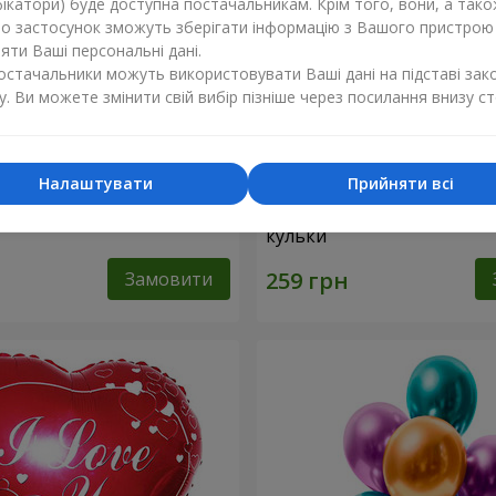
ікатори) буде доступна постачальникам. Крім того, вони, а тако
бо застосунок зможуть зберігати інформацію з Вашого пристрою
ти Ваші персональні дані.
постачальники можуть використовувати Ваші дані на підставі зак
у. Ви можете змінити свій вибір пізніше через посилання внизу ст
Налаштувати
Прийняти всі
ульки (рожеві серця)
Колекція кульок "Смайлики
кульки
Замовити