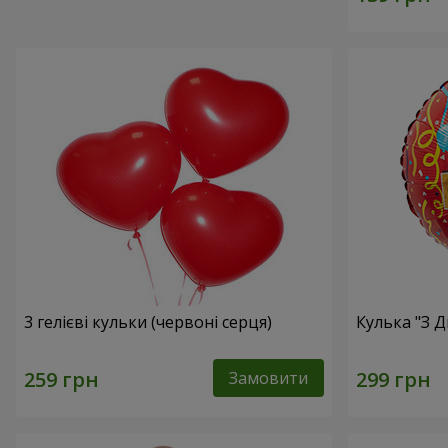
3 гелієві кульки (червоні серця)
Кулька "З 
Замовити