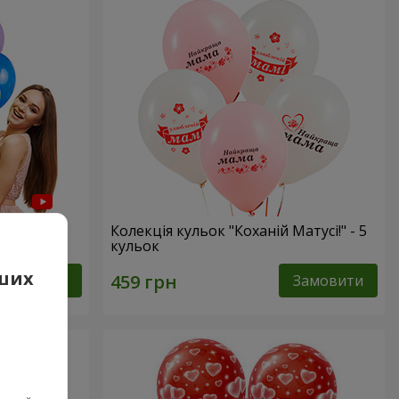
Колекція кульок "Коханій Матусі!" - 5
кульок
аших
Замовити
Замовити