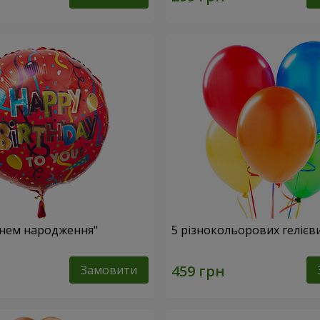
Днем народження"
5 різнокольорових гелієв
Замовити