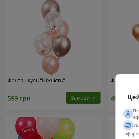
Фонтан куль "Ніжність"
Фонтан куль
Цей
Замовити
Пе
еф
Зб
Інформа