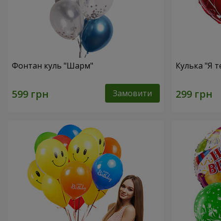
Фонтан куль "Шарм"
Кулька "Я т
Замовити