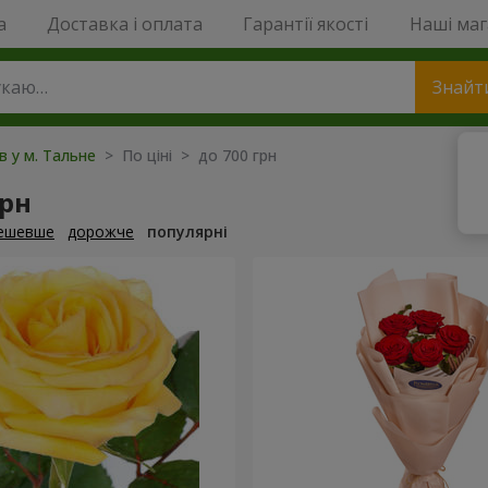
a
Доставка і оплата
Гарантії якості
Наші ма
Знайт
в у м. Тальне
> По ціні > до 700 грн
грн
ешевше
дорожче
популярні