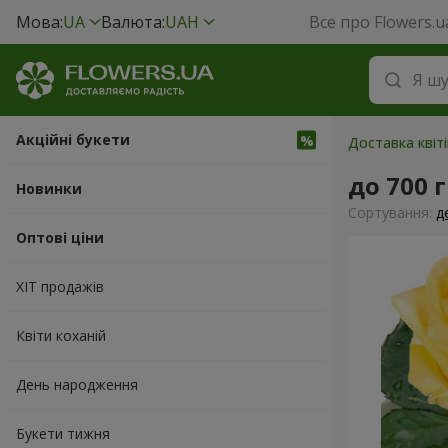
Мова:
UA
Валюта:
UAH
Все про Flowers.u
Акційні букети
Доставка квіті
до 700 
Новинки
Сортування:
д
Оптові ціни
ХІТ продажів
Квіти коханій
День народження
Букети тижня