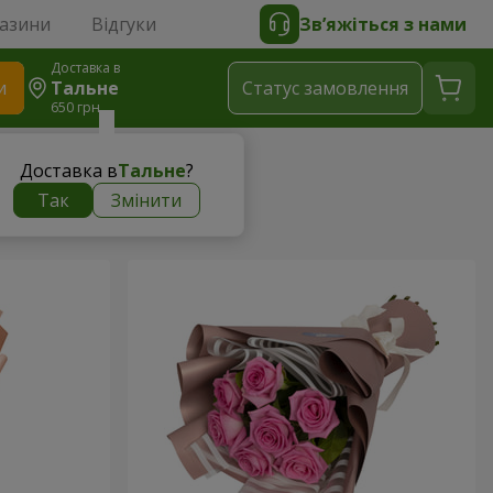
газини
Відгуки
Зв’яжіться з нами
Доставка в
и
Тальне
Статус замовлення
650 грн
Доставка в
Тальне
?
Так
Змінити