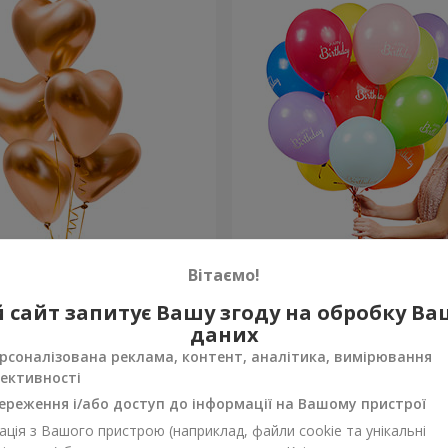
 “Golden hearts”
Колекція кульок "З Днем
Вітаємо!
Народження!" - 5 кульок
 сайт запитує Вашу згоду на обробку В
Замовити
даних
рсоналізована реклама, контент, аналітика, вимірювання
ективності
ереження і/або доступ до інформації на Вашому пристрої
ція з Вашого пристрою (наприклад, файли cookie та унікальні