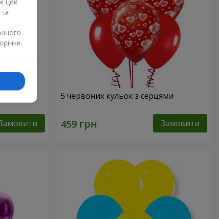
ж цей
 та
онного
орінки.
" - 3
5 червоних кульок з серцями
Замовити
Замовити