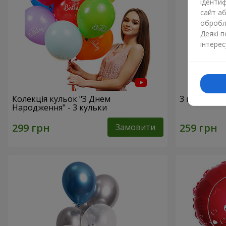
ідентиф
сайт а
обробля
Деякі 
інтерес
Колекція кульок "З Днем
3 гелієві к
Народження" - 3 кульки
Замовити