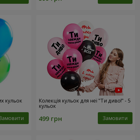
их кульок
Колекція кульок для неї "Ти диво!" - 5
кульок
Замовити
Замовити