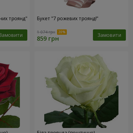
оних троянд"
Букет "7 рожевих троянд!"
1 074 грн
Замовити
Замовити
но)
Біла троянда (поштучно)