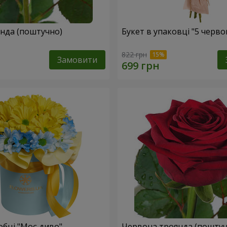
Жовта троянда (поштучно)
Букет в упаковці "5 черв
822 грн
Замовити
обці "Моє диво"
Червона троянда (поштуч