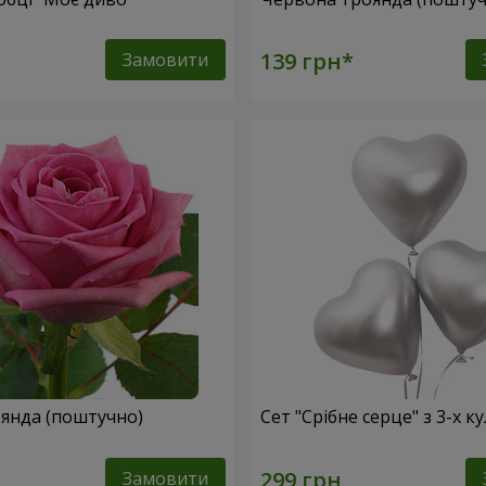
Замовити
янда (поштучно)
Сет "Срібне серце" з 3-х к
Замовити