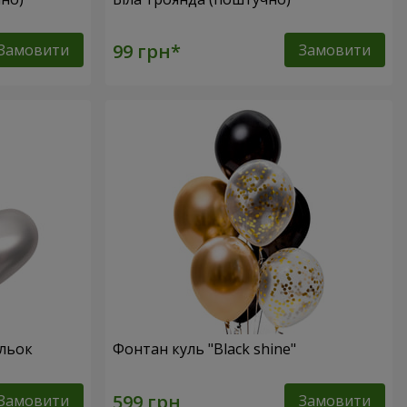
Замовити
Замовити
ульок
Фонтан куль "Black shine"
Замовити
Замовити