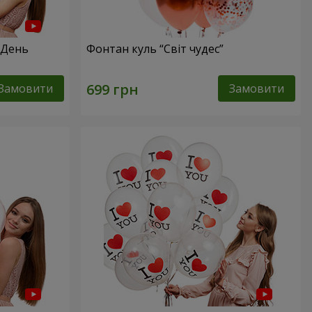
 День
Фонтан куль “Світ чудес”
Замовити
Замовити