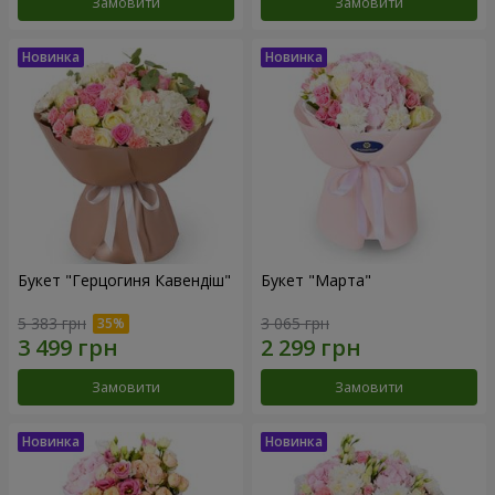
Замовити
Замовити
Букет "Герцогиня Кавендіш"
Букет "Марта"
5 383 грн
3 065 грн
Замовити
Замовити