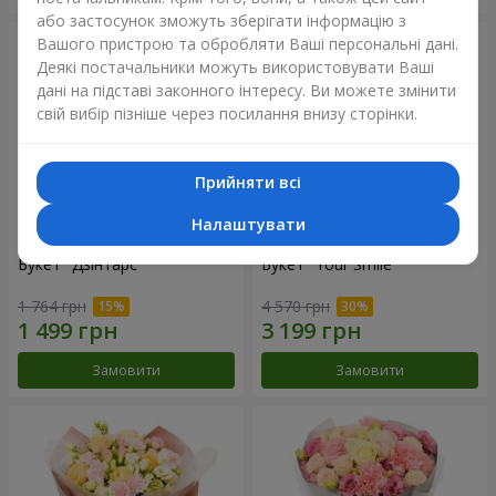
або застосунок зможуть зберігати інформацію з
Вашого пристрою та обробляти Ваші персональні дані.
Деякі постачальники можуть використовувати Ваші
дані на підставі законного інтересу. Ви можете змінити
свій вибір пізніше через посилання внизу сторінки.
Прийняти всі
Налаштувати
Букет "Дзінтарс"
Букет "Your Smile"
1 764 грн
4 570 грн
Замовити
Замовити