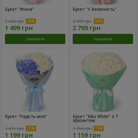
Букет "Фіона"
Букет "Її Величність"
1 666 грн
3 999 грн
Замовити
Замовити
Букет "Радість моя"
Букет "Kiku White" з 7
хризантем
1 411 грн
1 364 грн