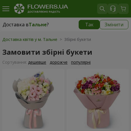
Доставка в
Тальне
?
Так
Змінити
Доставка в
Тальне
|
650 грн
Доставка квітів у м. Тальне
> Збірні букети
Замовити збірні букети
Сортування:
дешевше
дорожче
популярні