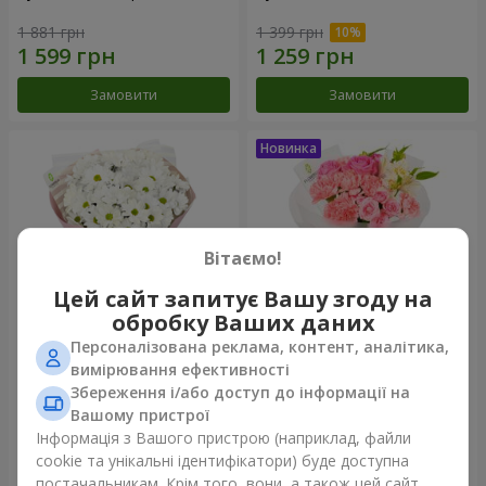
1 881 грн
1 399 грн
Замовити
Замовити
Вітаємо!
Цей сайт запитує Вашу згоду на
обробку Ваших даних
Персоналізована реклама, контент, аналітика,
Букет "White happiness"
Букет "Рожевий зефір"
вимірювання ефективності
Збереження і/або доступ до інформації на
999 грн
1 411 грн
Вашому пристрої
Інформація з Вашого пристрою (наприклад, файли
cookie та унікальні ідентифікатори) буде доступна
Замовити
Замовити
постачальникам. Крім того, вони, а також цей сайт