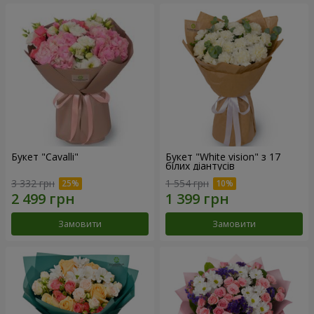
Букет "Cаvalli"
Букет "White vision" з 17
білих діантусів
3 332 грн
1 554 грн
Замовити
Замовити