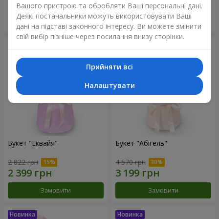
Вашого пристрою та обробляти Ваші персональні дані.
Деякі постачальники можуть використовувати Ваші
Замовити
Замовити
дані на підставі законного інтересу. Ви можете змінити
свій вибір пізніше через посилання внизу сторінки.
Прийняти всі
Налаштувати
Букет "Еквайя"
Букет "Абігель"
2 822 грн
4 570 грн
Замовити
Замовити