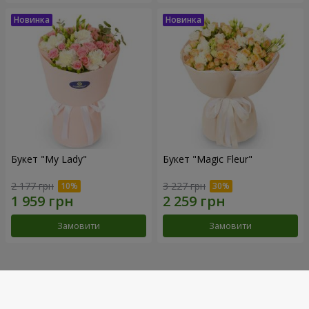
Букет "My Lady"
Букет "Magic Fleur"
2 177 грн
3 227 грн
Замовити
Замовити
Наші досягнення