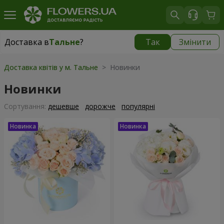
Доставка в
Тальне
?
Так
Змінити
Доставка в
Тальне
|
650 грн
Доставка квітів у м. Тальне
> Новинки
Новинки
Сортування:
дешевше
дорожче
популярні