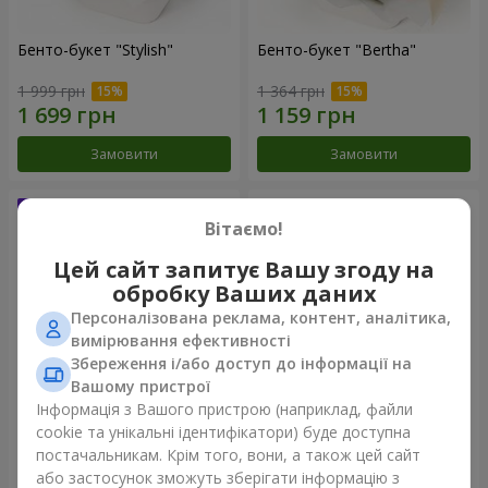
Бенто-букет "Stylish"
Бенто-букет "Bertha"
1 999 грн
1 364 грн
Замовити
Замовити
Вітаємо!
Цей сайт запитує Вашу згоду на
обробку Ваших даних
Персоналізована реклама, контент, аналітика,
вимірювання ефективності
Збереження і/або доступ до інформації на
Вашому пристрої
Інформація з Вашого пристрою (наприклад, файли
Букет "Kamaliya"
Букет "Moon Dance"
cookie та унікальні ідентифікатори) буде доступна
постачальникам. Крім того, вони, а також цей сайт
3 065 грн
2 570 грн
або застосунок зможуть зберігати інформацію з