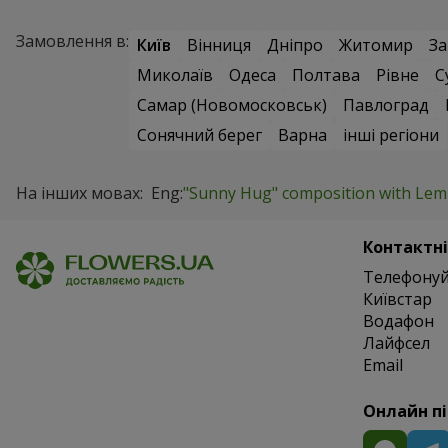
Замовлення в:
Київ
Вінниця
Дніпро
Житомир
За
Миколаїв
Одеса
Полтава
Рівне
С
Самар (Новомосковськ)
Павлоград
Сонячний берег
Варна
інші регіони
На інших мовах:
Eng:
"Sunny Hug" composition with Lem
Контактні
Телефонуй
Київстар
Водафон
Лайфсел
Email
Онлайн п