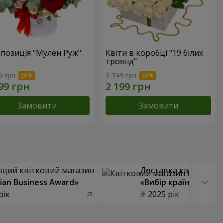
позиція "Мулен Руж"
Квіти в коробці "19 білих
троянд"
9 грн
2 749 грн
Замовити
Замовити
щий квітковий магазин
Доставка квітів року
ian Business Award»
«Вибір країни»
рік
2025 рік