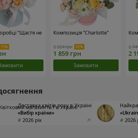
коробці "Щастя не
Композиція "Charlotte"
Ком
2 324 грн
2 74
Замовити
Замовити
досягнення
Доставка квітів року в Україні
Найкра
«Вибір країни»
«Ukrain
2026 рік
2026 