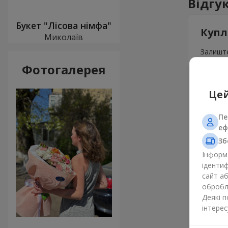
Відгу
Букет "Лісова німфа"
Купл
Миколаїв
Залиште
Фотогалерея
Цей
Пе
еф
Зб
Інформа
ідентиф
сайт а
обробля
Деякі 
інтерес