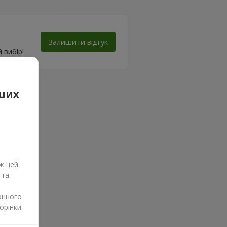
Залишити відгук
 вибір!
аших
ж цей
 та
онного
орінки.