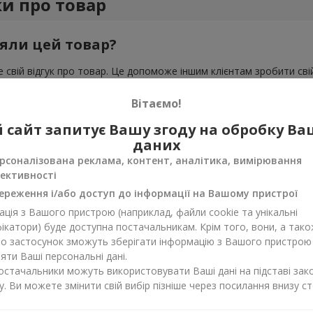
ки про товар
яли цей товар?
 свій відгук про товар. Це допоможе іншим клієнтам зробити свій
Вітаємо!
 сайт запитує Вашу згоду на обробку В
даних
рсоналізована реклама, контент, аналітика, вимірювання
ективності
ереження і/або доступ до інформації на Вашому пристрої
ція з Вашого пристрою (наприклад, файли cookie та унікальні
ікатори) буде доступна постачальникам. Крім того, вони, а тако
бо застосунок зможуть зберігати інформацію з Вашого пристрою
ти Ваші персональні дані.
постачальники можуть використовувати Ваші дані на підставі зак
у. Ви можете змінити свій вибір пізніше через посилання внизу ст