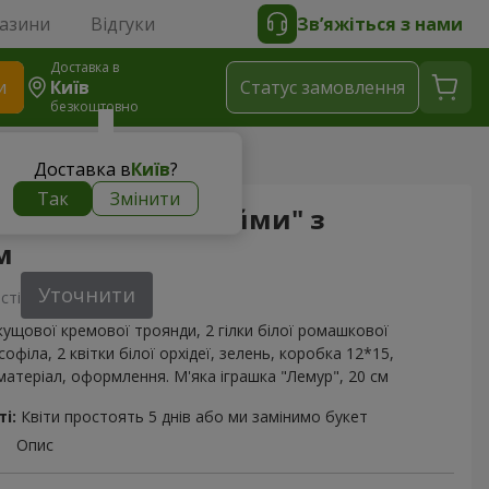
газини
Відгуки
Зв’яжіться з нами
Доставка в
и
Київ
Статус замовлення
безкоштовно
Сонячні обійми" з Лемуром
Доставка в
Київ
?
Так
Змінити
ція "Сонячні обійми" з
м
Уточнити
сті
 кущової кремової троянди, 2 гілки білої ромашкової
софіла, 2 квітки білої орхідеї, зелень, коробка 12*15,
атеріал, оформлення. М'яка іграшка "Лемур", 20 см
і:
Квіти простоять 5 днів або ми замінимо букет
Опис