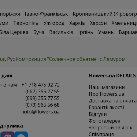
поріжжя
Івано-Франківськ
Кропивницький (Кіровогр
уми
Тернопіль
Ужгород
Харків
Херсон
Хмельниц
Біла Церква
Буча
Васильків
Ірпінь
Умань
Варша
ur
Рус:
Композиция "Солнечное объятие" с Лемуром
 дані
Flowers.ua DETAILS
те нам
+1 718 475 92 72
Наші магазини
(067) 355 77 55
Про Flowers.ua
(099) 355 77 55
Доставка та оплата
(073) 565 56 68
Гарантії якості
info@flowers.ua
Відгуки
Фотогалерея
ідтримка
Зворотній зв′язок
Співпраця