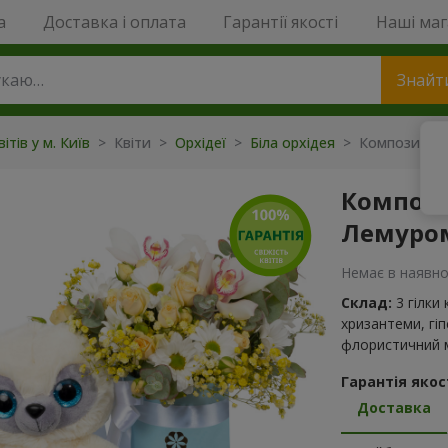
a
Доставка і оплата
Гарантії якості
Наші ма
Знайт
ітів у м. Київ
> Квіти >
Орхідеї
>
Біла орхідея
> Композиція "
Компози
Лемуро
Немає в наявно
Склад:
3 гілки
хризантеми, гіп
флористичний м
Гарантія якост
Доставка