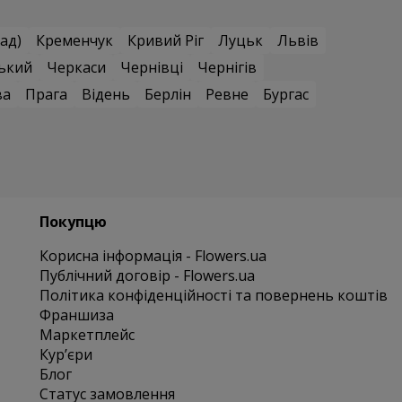
ад)
Кременчук
Кривий Ріг
Луцьк
Львів
ький
Черкаси
Чернівці
Чернігів
ва
Прага
Відень
Берлін
Ревне
Бургас
Покупцю
Корисна інформація - Flowers.ua
Публічний договір - Flowers.ua
Політика конфіденційності та повернень коштів
Франшиза
Маркетплейс
Курʼєри
Блог
Статус замовлення