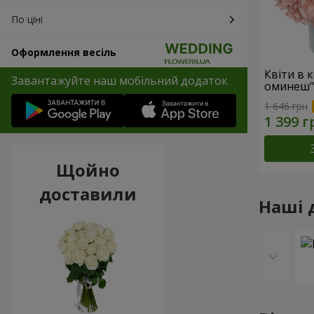
По ціні
Оформлення весіль
Квіти в 
Завантажуйте наш мобільний додаток
оминеш"
1 646 грн
Щойно
доставили
Наші 