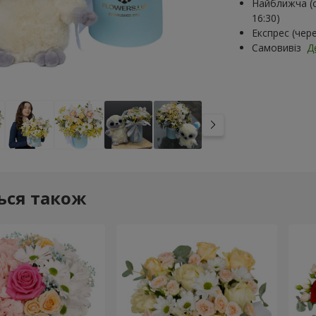
Найближча (с
16:30)
Експрес (чер
Самовивіз
Д
ься також