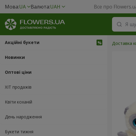
Мова:
UA
Валюта:
UAH
Все про Flowers.u
Акційні букети
Доставка кв
Новинки
Оптові ціни
ХІТ продажів
Квіти коханій
День народження
Букети тижня