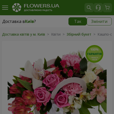
Доставка в
Київ
?
Так
Змінити
Доставка в
Київ
|
безкоштовно
Доставка квітів у м. Київ
> Квіти >
Збірний букет
> Кашпо-су