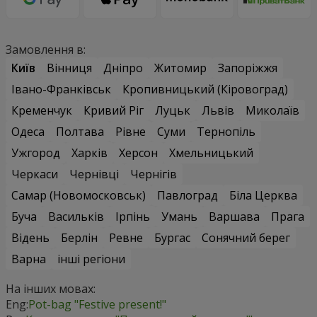
Замовлення в:
Київ
Вінниця
Дніпро
Житомир
Запоріжжя
Івано-Франківськ
Кропивницький (Кіровоград)
Кременчук
Кривий Ріг
Луцьк
Львів
Миколаїв
Одеса
Полтава
Рівне
Суми
Тернопіль
Ужгород
Харків
Херсон
Хмельницький
Черкаси
Чернівці
Чернігів
Самар (Новомосковськ)
Павлоград
Біла Церква
Буча
Васильків
Ірпінь
Умань
Варшава
Прага
Відень
Берлін
Ревне
Бургас
Сонячний берег
Варна
інші регіони
На інших мовах:
Eng:
Pot-bag "Festive present!"