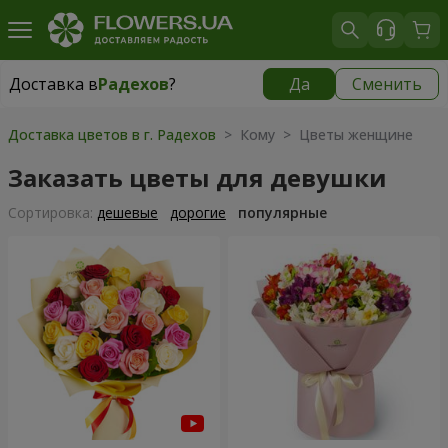
Доставка в
Радехов
?
Да
Сменить
Доставка в
Радехов
|
1189 грн
Доставка цветов в г. Радехов
> Кому > Цветы женщине
Заказать цветы для девушки
Cортировка:
дешевые
дорогие
популярные