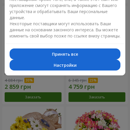
приложение смогут сохранять информацию с Вашего
устройства и обрабатывать Ваши персональные
данные.
Некоторые поставщики могут использовать Ваши
данные на основании законного интереса. Вы можете
изменить свой выбор позже по ссылке внизу страницы.
Принять все
Настройки
Цветы в коробке "25
Композиция в коробке
красных роз!"
"Любимой"
4 084 грн
6 345 грн
Заказать
Заказать