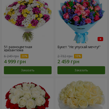
51 разноцветная
Букет "Не упускай мечту!"
хризантема
6 249 грн
2 732 грн
Заказать
Заказать