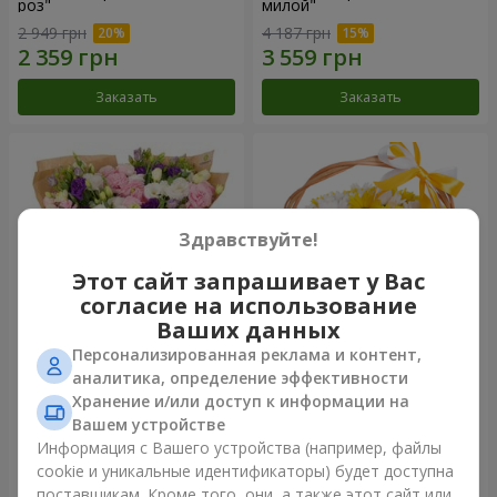
роз"
милой"
2 949 грн
4 187 грн
Заказать
Заказать
Здравствуйте!
Этот сайт запрашивает у Вас
согласие на использование
Ваших данных
Персонализированная реклама и контент,
15 разноцветных эустом
Корзина "Солнышко"
аналитика, определение эффективности
Хранение и/или доступ к информации на
3 145 грн
1 732 грн
Вашем устройстве
Информация с Вашего устройства (например, файлы
cookie и уникальные идентификаторы) будет доступна
Заказать
Заказать
поставщикам. Кроме того, они, а также этот сайт или