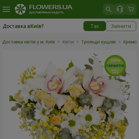
Доставка в
Київ
?
Так
Змінити
Доставка в
Київ
|
безкоштовно
Доставка квітів у м. Київ
> Квіти >
Троянди кущові
>
Кремов