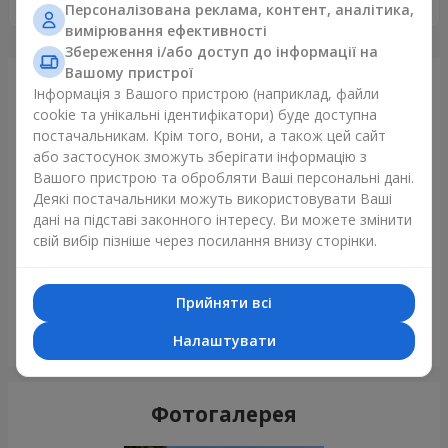
Персоналізована реклама, контент, аналітика,
вимірювання ефективності
Збереження і/або доступ до інформації на
Вашому пристрої
Щойно доставили
Інформація з Вашого пристрою (наприклад, файли
cookie та унікальні ідентифікатори) буде доступна
постачальникам. Крім того, вони, а також цей сайт
або застосунок зможуть зберігати інформацію з
Вашого пристрою та обробляти Ваші персональні дані.
Деякі постачальники можуть використовувати Ваші
дані на підставі законного інтересу. Ви можете змінити
свій вибір пізніше через посилання внизу сторінки.
Прийняти всі
Букет в ЕКО упаковці "7 червоних троянд"
Налаштувати
Харків
Фотогалерея