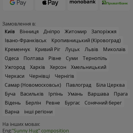
Замовлення в:
Київ
Вінниця
Дніпро
Житомир
Запоріжжя
Івано-Франківськ
Кропивницький (Кіровоград)
Кременчук
Кривий Ріг
Луцьк
Львів
Миколаїв
Одеса
Полтава
Рівне
Суми
Тернопіль
Ужгород
Харків
Херсон
Хмельницький
Черкаси
Чернівці
Чернігів
Самар (Новомосковськ)
Павлоград
Біла Церква
Буча
Васильків
Ірпінь
Умань
Варшава
Прага
Відень
Берлін
Ревне
Бургас
Сонячний берег
Варна
інші регіони
На інших мовах:
Eng:
"Sunny Hug" composition