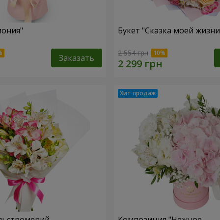
мония"
Букет "Сказка моей жизни
2 554 грн
Заказать
льстромерий
Композиция "Нежное