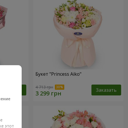
Букет "Princess Aiko"
а
4 713 грн
Заказать
Заказать
ление
ые
же этот