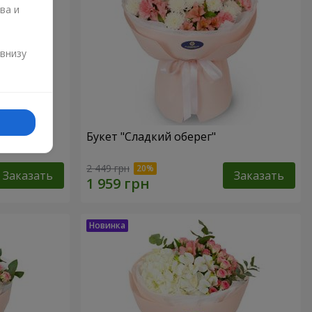
ва и
и
 внизу
Букет "Сладкий оберег"
2 449 грн
Заказать
Заказать