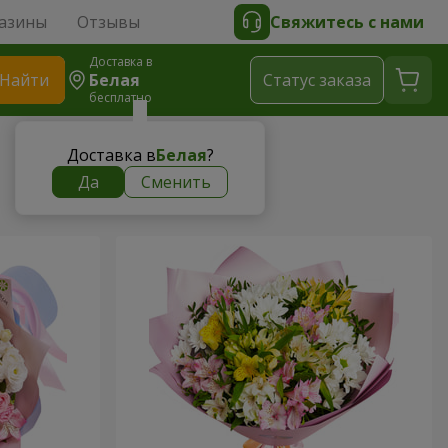
азины
Отзывы
Свяжитесь с нами
Доставка в
Найти
Белая
Cтатус заказа
бесплатно
Доставка в
Белая
?
Да
Сменить