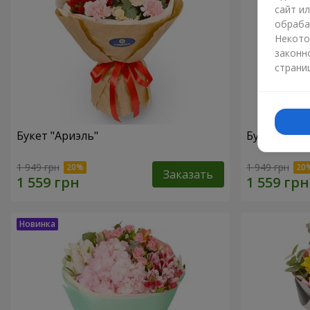
сайт и
обраба
Некото
законн
страни
Букет "Ариэль"
Букет "Све
1 949 грн
1 949 грн
Заказать