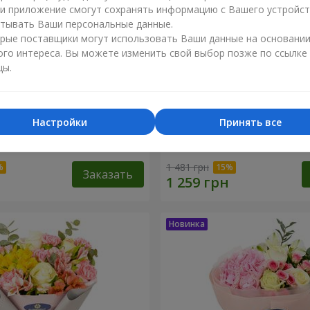
ли приложение смогут сохранять информацию с Вашего устройст
тывать Ваши персональные данные.
рые поставщики могут использовать Ваши данные на основани
ого интереса. Вы можете изменить свой выбор позже по ссылке
цы.
Настройки
Принять все
тлана"
Букет "Розовый зефир"
1 481 грн
Заказать