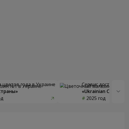
 цветов года в Украине
Сервис доставки цв
страны»
«Ukrainian Choice»
од
2025 год