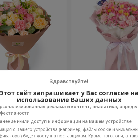
евр"
Букет "Океан цветов"
Здравствуйте!
Этот сайт запрашивает у Вас согласие н
1 510 грн
Заказать
использование Ваших данных
рсонализированная реклама и контент, аналитика, опреде
фективности
анение и/или доступ к информации на Вашем устройстве
ация с Вашего устройства (например, файлы cookie и уникальн
фикаторы) будет доступна поставщикам. Кроме того, они, а так