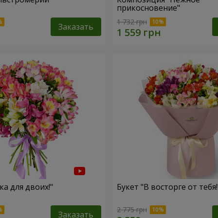
прикосновение"
1 732 грн
Заказать
ка для двоих!"
Букет "В восторге от тебя!
2 775 грн
Заказать