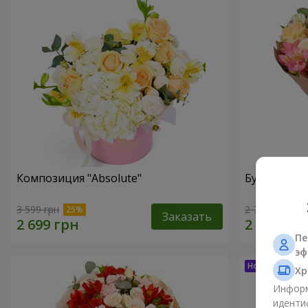
Композиция "Absolute"
Букет "Шед
3 599 грн
2 749 грн
Заказать
Пе
эф
Хр
Информ
иденти