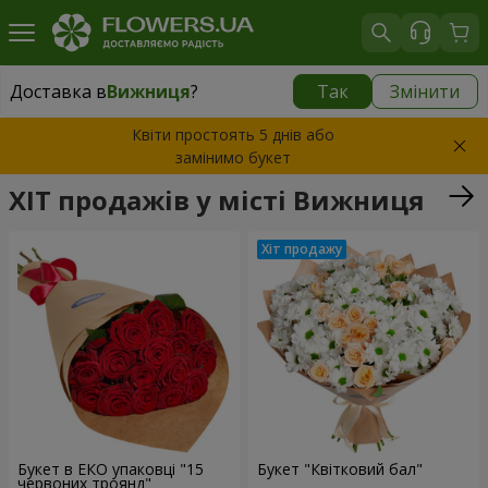
Доставка в
Вижниця
?
Так
Змінити
Доставка в
Вижниця
|
1117 грн
Квіти простоять 5 днів або
замінимо букет
ХІТ продажів у місті Вижниця
Букет в ЕКО упаковці "15
Букет "Квітковий бал"
червоних троянд"