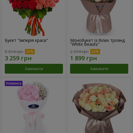
Букет "Імперія краси"
Монобукет із білих троянд
"White Beauty"
5 014 грн
2 374 грн
Замовити
Замовити