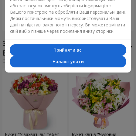
або застосунок зможуть зберігати інформацію з
5 998 грн
1 399 грн
Вашого пристрою та обробляти Ваші персональні дані.
Деякі постачальники можуть використовувати Ваші
Замовити
Замовити
дані на підставі законного інтересу. Ви можете змінити
свій вибір пізніше через посилання внизу сторінки.
Збірні букети у місті
Прийняти всі
Вижниця
Сортування:
дешевше
дорожче
Налаштувати
Букет "У захваті від тебе!"
Букет квітів "Чудовий