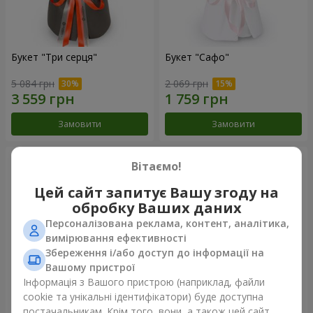
Букет "Три серця"
Букет "Сафо"
5 084 грн
2 069 грн
Замовити
Замовити
Вітаємо!
Цей сайт запитує Вашу згоду на
обробку Ваших даних
Персоналізована реклама, контент, аналітика,
вимірювання ефективності
Збереження і/або доступ до інформації на
Вашому пристрої
Інформація з Вашого пристрою (наприклад, файли
cookie та унікальні ідентифікатори) буде доступна
Букет "Tarnis"
Монобукет з 9 білих троянд
постачальникам. Крім того, вони, а також цей сайт