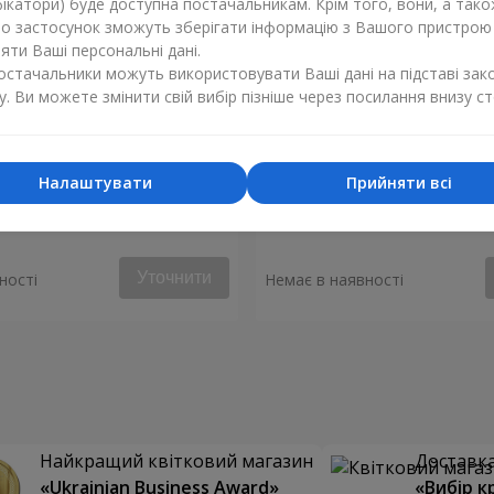
ікатори) буде доступна постачальникам. Крім того, вони, а тако
бо застосунок зможуть зберігати інформацію з Вашого пристрою
ти Ваші персональні дані.
постачальники можуть використовувати Ваші дані на підставі зак
у. Ви можете змінити свій вибір пізніше через посилання внизу ст
Налаштувати
Прийняти всі
 "Монако"
Композиція "Стукіт серця"
Уточнити
ності
Немає в наявності
Найкращий квітковий магазин
Доставка 
«Ukrainian Business Award»
«Вибір к