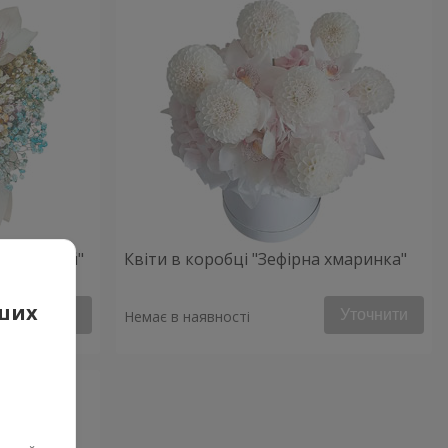
ий настрій"
Квіти в коробці "Зефірна хмаринка"
аших
Уточнити
Уточнити
Немає в наявності