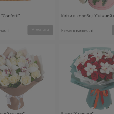
"Confetti"
Квіти в коробці "Сніжний 
Уточнити
ності
Немає в наявності
овий спалах"
Букет "Смарагд"