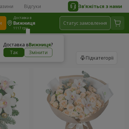
газини
Відгуки
Зв’яжіться з нами
Доставка в
и
Вижниця
Статус замовлення
1117 грн
Доставка в
Вижниця
?
Так
Змінити
Підкатегорії