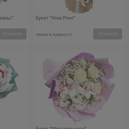
вальс"
Букет "Ніна Річчі"
Уточнити
Уточнити
Немає в наявності
Букет "Мрії принцеси"