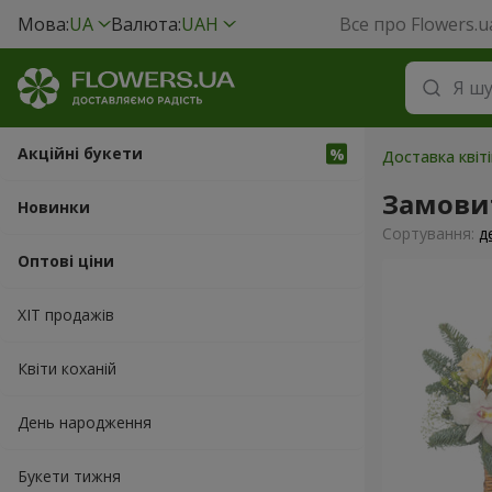
Мова:
UA
Валюта:
UAH
Все про Flowers.u
Акційні букети
Доставка квіт
Замови
Новинки
Сортування:
д
Оптові ціни
ХІТ продажів
Квіти коханій
День народження
Букети тижня