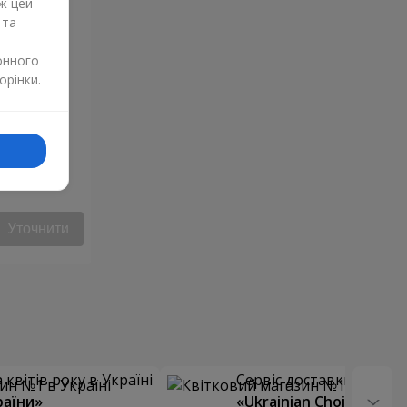
ж цей
 та
онного
орінки.
Уточнити
квітів року в Україні
Сервіс доставки квітів
раїни»
«Ukrainian Choice»