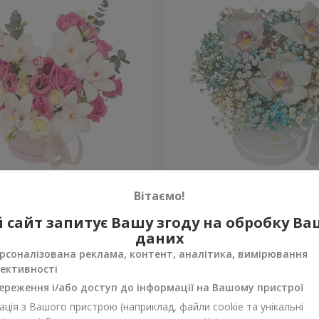
"Квітка Цісик"
Квіти в коробці "Райдужн
Вітаємо!
 сайт запитує Вашу згоду на обробку В
Уточнити
ності
Немає в наявності
даних
рсоналізована реклама, контент, аналітика, вимірювання
ективності
ереження і/або доступ до інформації на Вашому пристрої
ція з Вашого пристрою (наприклад, файли cookie та унікальні