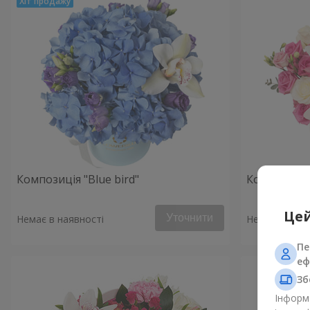
Композиція "Blue bird"
Композиція 
Цей
Уточнити
Немає в наявності
Немає в наяв
Пе
еф
Зб
Інформа