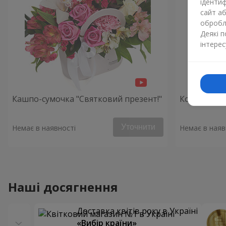
ідентиф
сайт а
обробля
Деякі 
інтерес
Кашпо-сумочка "Святковий презент!"
Композиція
Уточнити
Немає в наявності
Немає в наяв
Наші досягнення
Доставка квітів року в Україні
«Вибір країни»