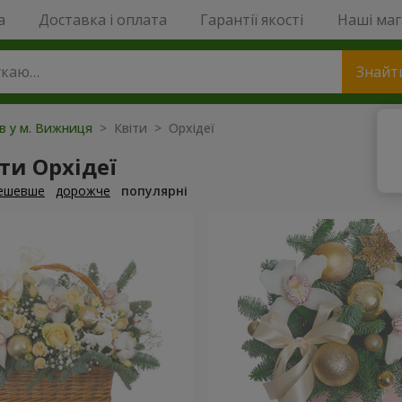
a
Доставка і оплата
Гарантії якості
Наші ма
Знайт
ів у м. Вижниця
> Квіти > Орхідеї
ти Орхідеї
ешевше
дорожче
популярні