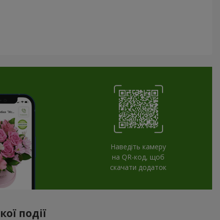
Наведіть камеру
на QR-код, щоб
скачати додаток
ої події