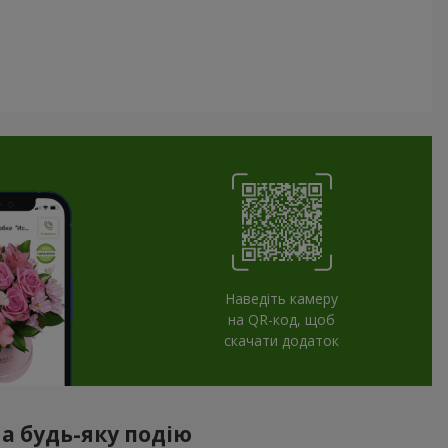
Наведіть камеру
на QR-код, щоб
скачати додаток
а будь-яку подію