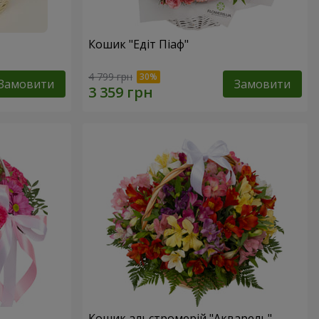
Кошик "Едіт Піаф"
4 799 грн
Замовити
Замовити
Кошик альстромерій "Акварель"