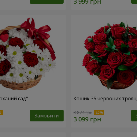
оханий сад"
Кошик 35 червоних троян
3 874 грн
Замовити