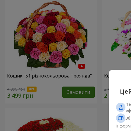
Кошик "51 різнокольорова троянда"
Кошик хриз
4 999 грн
2 469 грн
Цей
Замовити
Пе
еф
Зб
Інформа