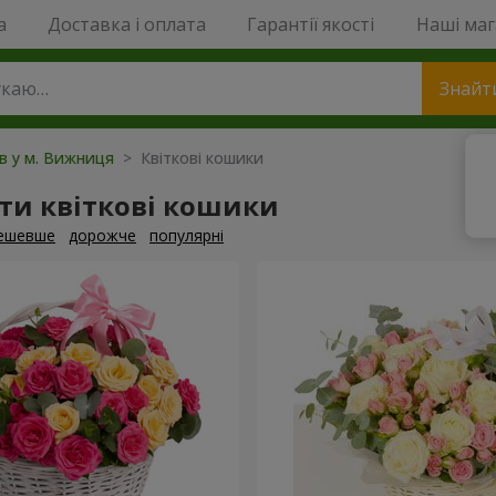
a
Доставка і оплата
Гарантії якості
Наші ма
Знайт
ів у м. Вижниця
> Квіткові кошики
ти квіткові кошики
ешевше
дорожче
популярні