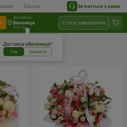
газини
Відгуки
Зв’яжіться з нами
Доставка в
и
Вижниця
Статус замовлення
1117 грн
Доставка в
Вижниця
?
Так
Змінити