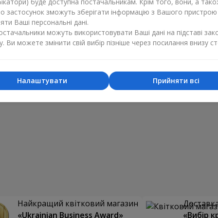
ікатори) буде доступна постачальникам. Крім того, вони, а тако
бо застосунок зможуть зберігати інформацію з Вашого пристрою
ти Ваші персональні дані.
постачальники можуть використовувати Ваші дані на підставі зак
у. Ви можете змінити свій вибір пізніше через посилання внизу ст
Налаштувати
Прийняти всі
Найкращий квітковий магазин
Доставка 
«Ukrainian Business Award»
«Вибір к