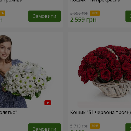
3 656 грн
Замовити
олятко"
Кошик "51 червона троян
5 713 грн
Замовити