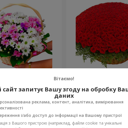
антем "Яскрава галявина"
501 червона троянда
Вітаємо!
53 016 грн
 сайт запитує Вашу згоду на обробку В
Замовити
даних
рсоналізована реклама, контент, аналітика, вимірювання
ективності
ереження і/або доступ до інформації на Вашому пристрої
ція з Вашого пристрою (наприклад, файли cookie та унікальні