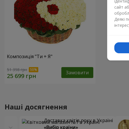
ідентиф
сайт а
обробля
Деякі 
інтерес
Композиція "Ти + Я"
51 398 грн
Замовити
Наші досягнення
Доставка квітів року в Україні
«Вибір країни»