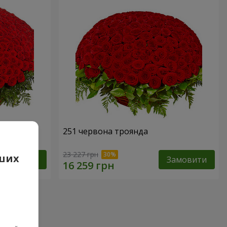
251 червона троянда
23 227 грн
аших
Замовити
Замовити