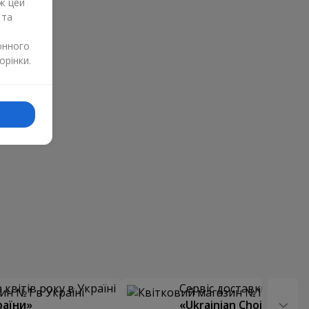
ж цей
 та
онного
орінки.
квітів року в Україні
Сервіс доставки квітів
раїни»
«Ukrainian Choice»