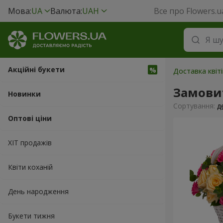
Мова:
UA
Валюта:
UAH
Все про Flowers.u
Акційні букети
Доставка квіт
Замови
Новинки
Сортування:
д
Оптові ціни
ХІТ продажів
Квіти коханій
День народження
Букети тижня