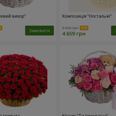
евий вихор"
Композиція "Ностальжі"
6 656 грн
Замовити
а троянда
Кошик “Ти прекрасна”