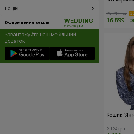
По ціні
25 998 грн
Оформлення весіль
Завантажуйте наш мобільний
додаток
Кошик "Янг
2 124 грн