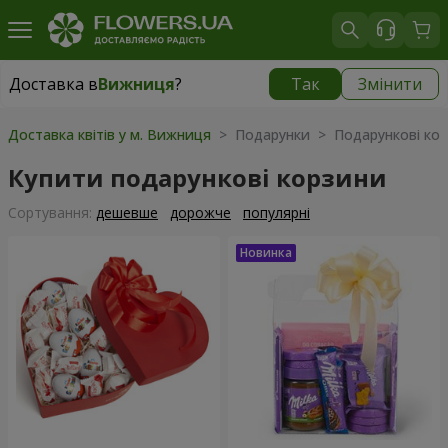
Доставка в
Вижниця
?
Так
Змінити
Доставка в
Вижниця
|
1117 грн
Доставка квітів у м. Вижниця
> Подарунки > Подарункові ко
Купити подарункові корзини
Сортування:
дешевше
дорожче
популярні