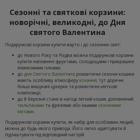
Сезонні та святкові корзини:
новорічні, великодні, до Дня
святого Валентина
Подарункові корзини купити варто і до сезонних свят:
до Нового Року та Різдва можна подарункові корзини
купити наповнені фруктами, солодощами і прикрашені
ялинковими гілками;
до
дня Святого Валентина
романтичні сезонні кошики
мають особливу атмосферу
кохання
; тут доречні
більш вишукані цукерки та романтичні квіткові
композиції;
до 8 березня стане в нагоді легкий кошик доповнений
тюльпанами
та фрезіями або іншими
сезонними
квітами
.
Подарункові корзини купити, як набір для особливих людей,
можна до будь-якого привода. Його легко адаптувати й
підлаштувати під відповідний настрій.