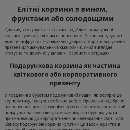
Елітні корзини з вином,
фруктами або солодощами
Для тих, хто цінує якість і стиль, підійдуть подарункові
корзини купити з елітним наповненням. Якісне вино, дорогі
екзотичні фрукти і ексклюзивні цукерки створять вишуканий
презент для шанувальників смаколиків, який виглядає
статусно та доречно у ділових і особистих ситуаціях.
Подарункова корзина як частина
квіткового або корпоративного
презенту
У поєднанні з букетом подарунковий кошик, як сюрприз до
корпоративу, працює особливо добре. Правильно підібране
наповнення підсилює емоцію від квітів і перетворює простий
подарунок на завершену композицію, яка буде дарувати
приємні емоції до корпоративних чи календарних свят.. Для
бізнесу подарункові корзини купити – це також ефективні
святковий комплекти для колег і партнерів.