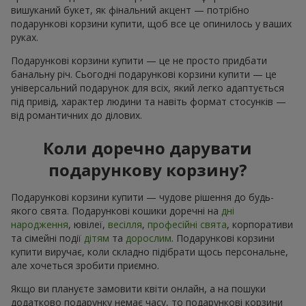
вишуканий букет, як фінальний акцент — потрібно
подарункові корзини купити, щоб все це опинилось у ваших
руках.
Подарункові корзини купити — це не просто придбати
банальну річ. Сьогодні подарункові корзини купити — це
універсальний подарунок для всіх, який легко адаптується
під привід, характер людини та навіть формат стосунків —
від романтичних до ділових.
Коли доречно дарувати
подарункову корзину?
Подарункові корзини купити — чудове рішення до будь-
якого свята. Подарункові кошики доречні на
дні
народження
, ювілеї,
весілля
,
професійні свята
, корпоративи
та сімейні події
дітям
та
дорослим
. Подарункові корзини
купити виручає, коли складно підібрати щось персональне,
але хочеться зробити приємно.
Якщо ви плануєте замовити квіти онлайн, а на пошуки
додатково подарунку немає часу, то подарункові корзини