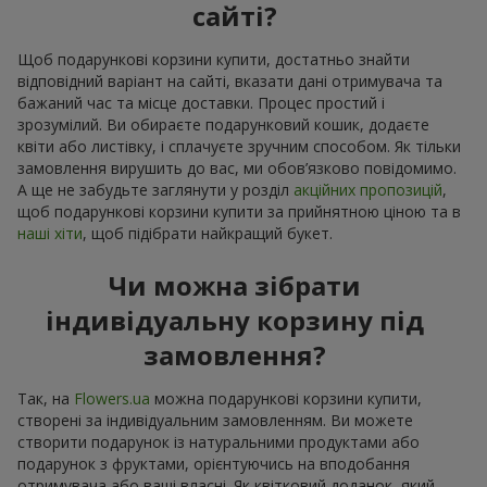
сайті?
Щоб подарункові корзини купити, достатньо знайти
відповідний варіант на сайті, вказати дані отримувача та
бажаний час та місце доставки. Процес простий і
зрозумілий. Ви обираєте подарунковий кошик, додаєте
квіти або листівку, і сплачуєте зручним способом. Як тільки
замовлення вирушить до вас, ми обов’язково повідомимо.
А ще не забудьте заглянути у розділ
акційних пропозицій
,
щоб подарункові корзини купити за прийнятною ціною та в
наші хіти
, щоб підібрати найкращий букет.
Чи можна зібрати
індивідуальну корзину під
замовлення?
Так, на
Flowers.ua
можна подарункові корзини купити,
створені за індивідуальним замовленням. Ви можете
створити подарунок із натуральними продуктами або
подарунок з фруктами, орієнтуючись на вподобання
отримувача або ваші власні. Як квітковий доданок, який