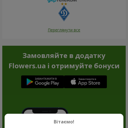
Переглянути все
Замовляйте в додатку
Flowers.ua і отримуйте бонуси
Вітаємо!