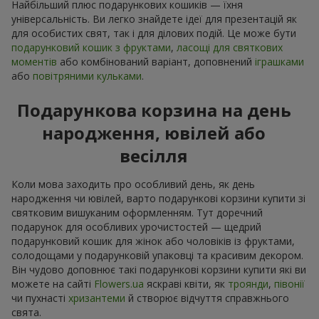
Найбільший плюс подарункових кошиків — їхня
універсальність. Ви легко знайдете ідеї для презентацій як
для особистих свят, так і для ділових подій. Це може бути
подарунковий кошик з фруктами
,
ласощі для святкових
моментів
або комбінований варіант, доповнений
іграшками
або
повітряними кульками
.
Подарункова корзина на день
народження, ювілей або
весілля
Коли мова заходить про особливий день, як день
народження чи ювілей, варто подарункові корзини купити зі
святковим вишуканим оформленням. Тут доречний
подарунок для особливих урочистостей — щедрий
подарунковий кошик для жінок або чоловіків із фруктами,
солодощами у подарунковій упаковці та красивим декором.
Він чудово доповнює такі подарункові корзини купити які ви
можете на сайті
Flowers.ua
яскраві квіти, як
троянди
,
півонії
чи пухнасті
хризантеми
й створює відчуття справжнього
свята.