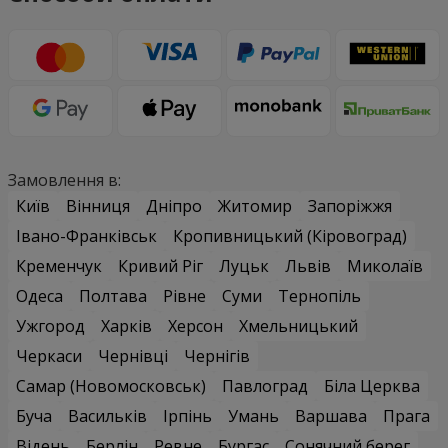
Замовлення в:
Київ
Вінниця
Дніпро
Житомир
Запоріжжя
Івано-Франківськ
Кропивницький (Кіровоград)
Кременчук
Кривий Ріг
Луцьк
Львів
Миколаїв
Одеса
Полтава
Рівне
Суми
Тернопіль
Ужгород
Харків
Херсон
Хмельницький
Черкаси
Чернівці
Чернігів
Самар (Новомосковськ)
Павлоград
Біла Церква
Буча
Васильків
Ірпінь
Умань
Варшава
Прага
Відень
Берлін
Ревне
Бургас
Сонячний берег