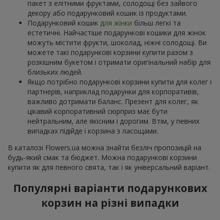
пакет з елітними фруктами, солодощі без зайвого
декору або подарунковий кошик із продуктами.
Подарунковий кошик
для жінки
більш легкі та
естетичні. Найчастіше подарункові кошики для жінок
можуть містити фрукти, шоколад, ніжні солодощі. Ви
можете такі подарункові корзини купити разом з
розкішним букетом і отримати оригінальний набір для
близьких людей.
Якщо потрібно подарункові корзини купити для колег і
партнерів, наприклад подарунки для корпоративів,
важливо дотримати баланс. Презент для колег, як
цікавий корпоративний сюрприз має бути
нейтральним, але якісним і дорогим. Втім, у певних
випадках підійде і корзина з ласощами.
В каталозі Flowers.ua можна знайти безліч пропозицій на
будь-який смак та бюджет. Можна подарункові корзини
купити як для певного свята, так і як універсальний варіант.
Популярні варіанти подарункових
корзин на різні випадки