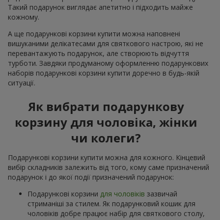
Такий подарунок виглядає апетитно і підходить майже
кожному.
А ще подарункові корзини купити можна наповнені
вишуканими делікатесами для святкового настрою, які не
перевантажують подарунок, але створюють відчуття
турботи. Завдяки продуманому оформленню подарункових
наборів подарункові корзини купити доречно в будь-якій
ситуації.
Як вибрати подарункову
корзину для чоловіка, жінки
чи колеги?
Подарункові корзини купити можна для кожного. Кінцевий
вибір складників залежить від того, кому саме призначений
подарунок і до якої події призначений подарунок:
Подарункові корзини
для чоловіків
зазвичай
стриманіші за стилем. Як подарунковий кошик для
чоловіків добре працює набір для святкового столу,