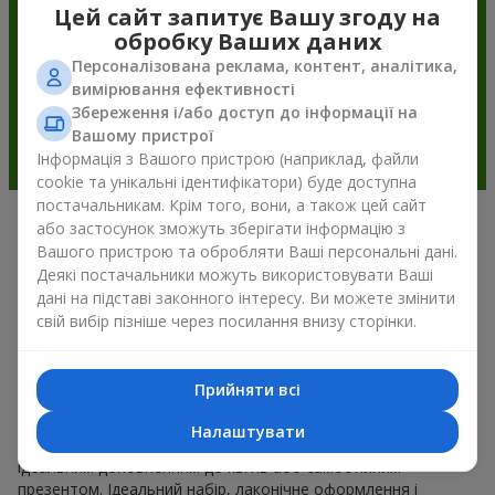
Цей сайт запитує Вашу згоду на
обробку Ваших даних
Персоналізована реклама, контент, аналітика,
вимірювання ефективності
Збереження і/або доступ до інформації на
Вашому пристрої
Інформація з Вашого пристрою (наприклад, файли
cookie та унікальні ідентифікатори) буде доступна
постачальникам. Крім того, вони, а також цей сайт
або застосунок зможуть зберігати інформацію з
Подарункові корзини —
Вашого пристрою та обробляти Ваші персональні дані.
універсальний подарунок на будь-
Деякі постачальники можуть використовувати Ваші
дані на підставі законного інтересу. Ви можете змінити
яке свято
свій вибір пізніше через посилання внизу сторінки.
Якщо ви шукаєте універсальний подарунок, але часу
обмаль, у нас є для вас чудове перевірене рішення: ви
Прийняти всі
можете набір подарункові корзини купити. Подарункова
корзина з вишуканими смаколиками до свята, фруктами,
Налаштувати
смачним чаєм чи, навіть, алкогольними напоями стає
ідеальним доповненням до квітів або самостійним
презентом. Ідеальний набір, лаконічне оформлення і