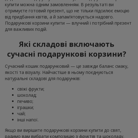
купити можна одним замовленням. В результаті ви
отримуєте готовий презент, що не тільки підсилює емоцію
від придбання квітів, а й запам’ятовується надовго.
Подарункові корзини купити — влучний і потрібний презент
для важливих подій.
Які складові включають
сучасні подарункові корзини?
Сучасний кошик подарунковий — це завжди баланс смаку,
якості та візуалу. Найчастіше в ньому поєднуються
натуральні складові для подарунків:
свіжі фрукти;
шоколад;
печиво;
іграшки;
чай;
інші напої.
Якщо ви вирішите подарункові корзини купити до свят,
радимо вам вибрати композицію з фруктів та шоколаду.