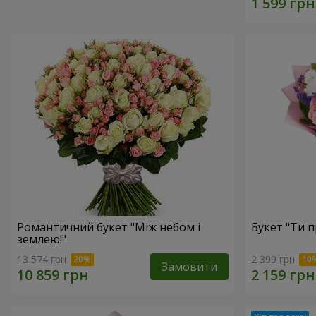
Романтичний букет "Між небом і
Букет "Ти п
землею!"
13 574 грн
2 399 грн
Замовити