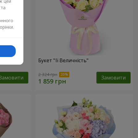
ж цей
 та
онного
орінки.
Букет "Її Величність"
2 324 грн
Замовити
Замовити