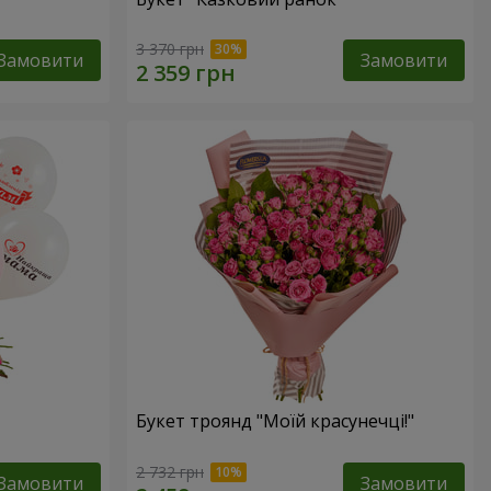
3 370 грн
Замовити
Замовити
Букет троянд "Моїй красунечці!"
2 732 грн
Замовити
Замовити