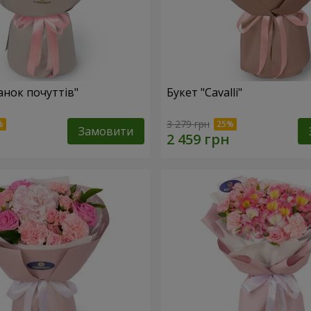
анок почуттів"
Букет "Cаvalli"
3 279 грн
Замовити