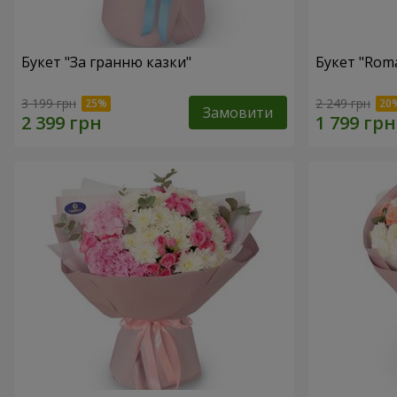
Букет "За гранню казки"
Букет "Roma
3 199 грн
2 249 грн
Замовити