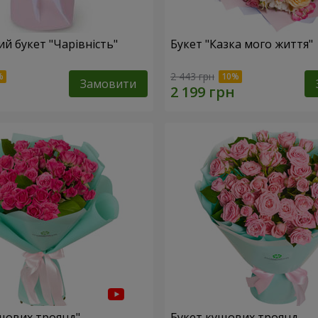
й букет "Чарівність"
Букет "Казка мого життя"
2 443 грн
Замовити
ущових троянд"
Букет кущових троянд