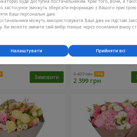
ікатори) буде доступна постачальникам. Крім того, вони, а тако
бо застосунок зможуть зберігати інформацію з Вашого пристрою
ти Ваші персональні дані.
постачальники можуть використовувати Ваші дані на підставі зак
у. Ви можете змінити свій вибір пізніше через посилання внизу ст
Налаштувати
Прийняти всі
 "Улюблені очі"
Букет "Мамина весна"
3 427 грн
Замовити