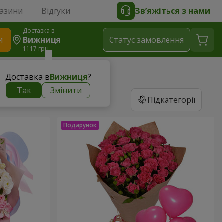
газини
Відгуки
Зв’яжіться з нами
Доставка в
и
Вижниця
Статус замовлення
1117 грн
Доставка в
Вижниця
?
Так
Змінити
Підкатегорії