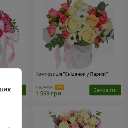
Композиція "Сніданок у Парижі"
1 834 грн
аших
Замовити
Замовити