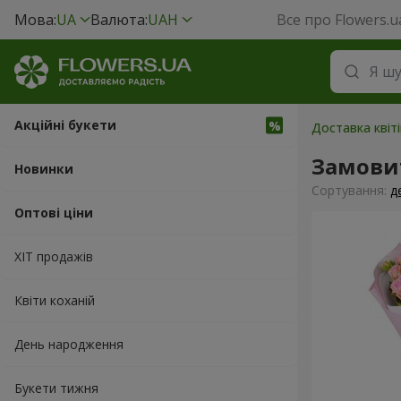
Мова:
UA
Валюта:
UAH
Все про Flowers.u
Акційні букети
Доставка квіт
Замови
Новинки
Сортування:
д
Оптові ціни
ХІТ продажів
Квіти коханій
День народження
Букети тижня