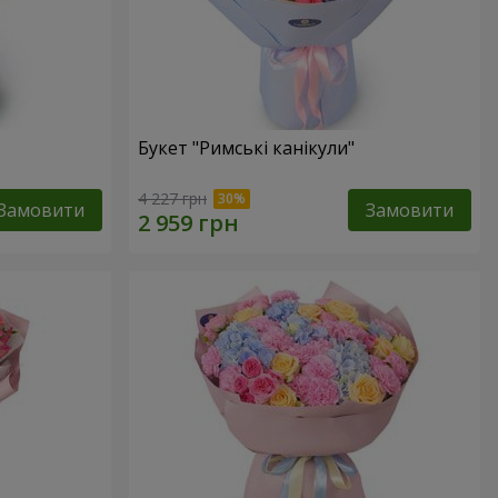
Букет "Римські канікули"
4 227 грн
Замовити
Замовити