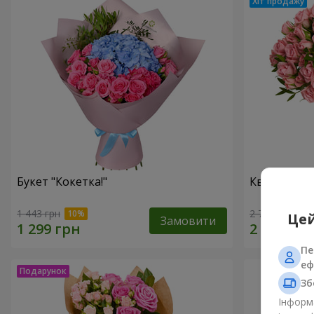
Букет "Кокетка!"
Квіти в кор
1 443 грн
2 749 грн
Цей
Замовити
Пе
еф
Зб
Інформа