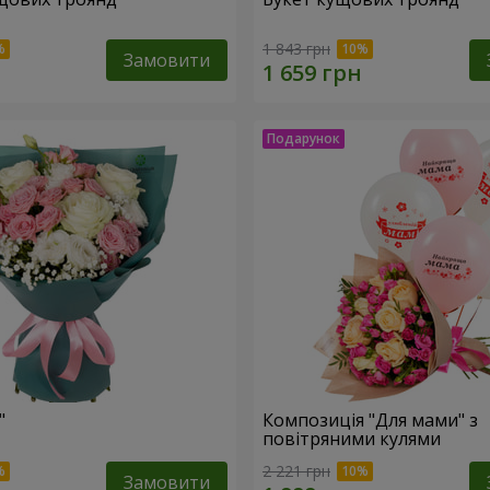
1 843 грн
Замовити
"
Композиція "Для мами" з
повітряними кулями
2 221 грн
Замовити