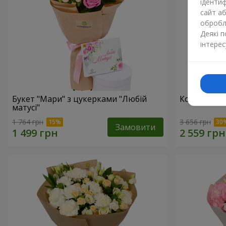
ідентиф
сайт а
обробля
Деякі 
інтерес
Букет "Мари" з цукерками "Любій
Композиція
матусі"
1 764 грн
3 656 грн
Замовити