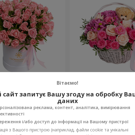
обці "Рожевий оазис"
Кошик “Ти прекрасна”
Вітаємо!
3 656 грн
 сайт запитує Вашу згоду на обробку В
Замовити
даних
рсоналізована реклама, контент, аналітика, вимірювання
ективності
ереження і/або доступ до інформації на Вашому пристрої
ція з Вашого пристрою (наприклад, файли cookie та унікальні