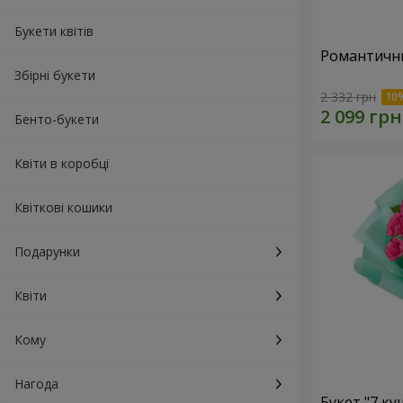
Букети квітів
Романтични
Збірні букети
2 332 грн
Бенто-букети
Квіти в коробці
Квіткові кошики
Подарунки
Квіти
Кому
Нагода
Букет "7 к