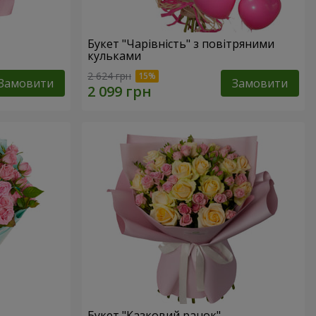
Букет "Чарівність" з повітряними
кульками
2 624 грн
Замовити
Замовити
Букет "Казковий ранок"