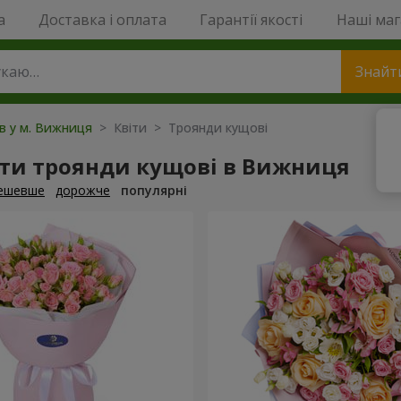
a
Доставка і оплата
Гарантії якості
Наші ма
Знайт
ів у м. Вижниця
> Квіти > Троянди кущові
ти троянди кущові в Вижниця
ешевше
дорожче
популярні