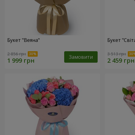
Букет "Веяна"
Букет "Світ
2 856 грн
3 513 грн
Замовити