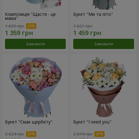
Композиція "Щастя - це
Букет "Ми та літо"
мама"
1 699 грн
1 621 грн
Замовити
Замовити
Букет "Смак щербету"
Букет "I need you"
3 624 грн
2 074 грн