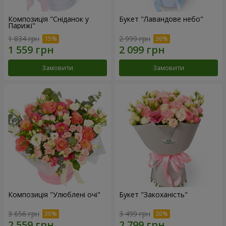
Композиція "Сніданок у
Букет "Лавандове небо"
Парижі"
1 834 грн
2 999 грн
Замовити
Замовити
Композиція "Улюблені очі"
Букет "Закоханість"
3 656 грн
3 499 грн