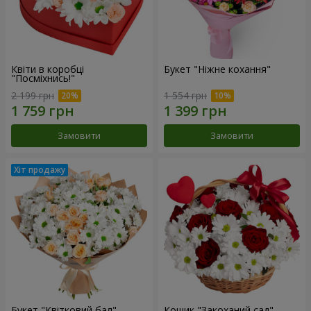
Квіти в коробці
Букет "Ніжне кохання"
"Посміхнись!"
2 199 грн
1 554 грн
Замовити
Замовити
Букет "Квітковий бал"
Кошик "Закоханий сад"