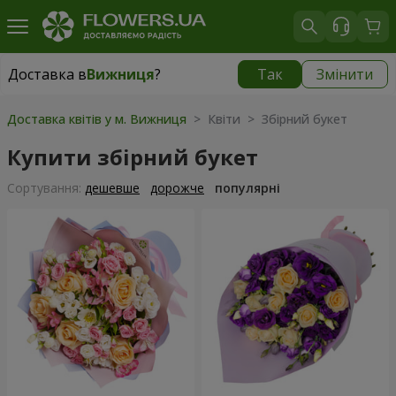
Доставка в
Вижниця
?
Так
Змінити
Доставка в
Вижниця
|
1117 грн
Доставка квітів у м. Вижниця
> Квіти > Збірний букет
Купити збірний букет
Сортування:
дешевше
дорожче
популярні