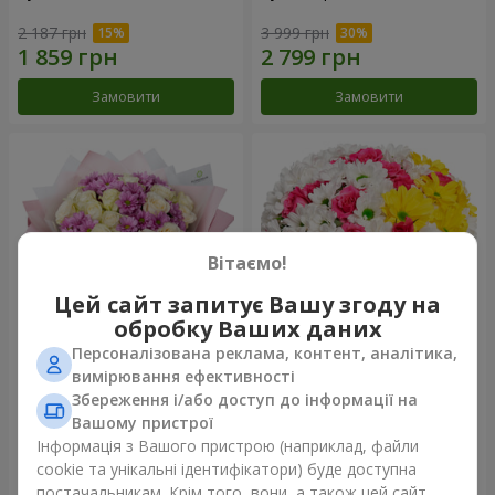
2 187 грн
3 999 грн
Замовити
Замовити
Вітаємо!
Цей сайт запитує Вашу згоду на
обробку Ваших даних
Персоналізована реклама, контент, аналітика,
Букет "Дежавю"
Квіти в коробці "Моє серце"
вимірювання ефективності
Збереження і/або доступ до інформації на
3 011 грн
1 364 грн
Вашому пристрої
Інформація з Вашого пристрою (наприклад, файли
cookie та унікальні ідентифікатори) буде доступна
Замовити
Замовити
постачальникам. Крім того, вони, а також цей сайт