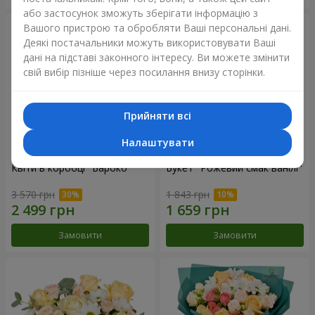
або застосунок зможуть зберігати інформацію з
Вашого пристрою та обробляти Ваші персональні дані.
Деякі постачальники можуть використовувати Ваші
дані на підставі законного інтересу. Ви можете змінити
свій вибір пізніше через посилання внизу сторінки.
Прийняти всі
Налаштувати
Квіти в коробці "Бароко"
Букет "Рожевий смак ванілі"
3 570 грн
1 843 грн
Замовити
Замовити