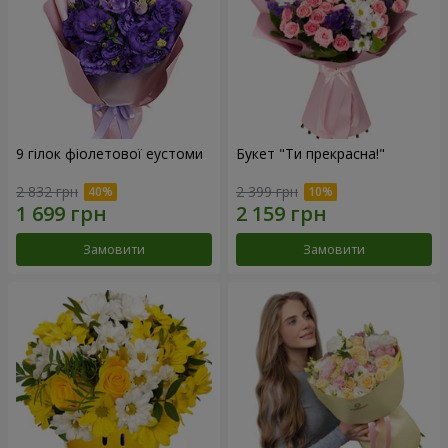
9 гілок фіолетової еустоми
Букет "Ти прекрасна!"
2 832 грн
2 399 грн
Замовити
Замовити