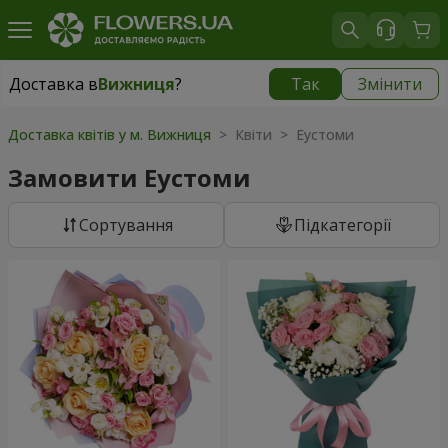
Доставка в
Вижниця
?
Так
Змінити
Доставка в
Вижниця
|
1117 грн
Доставка квітів у м. Вижниця
> Квіти > Еустоми
Замовити Еустоми
Сортування
Підкатегорії