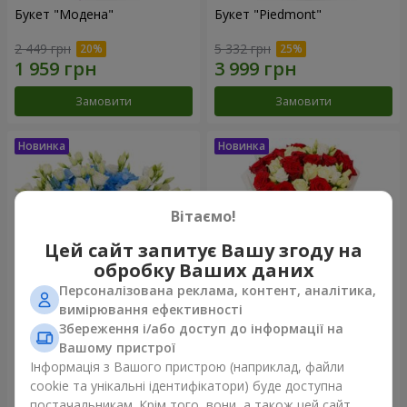
Букет "Модена"
Букет "Piedmont"
2 449 грн
5 332 грн
Замовити
Замовити
Вітаємо!
Цей сайт запитує Вашу згоду на
обробку Ваших даних
Персоналізована реклама, контент, аналітика,
вимірювання ефективності
Збереження і/або доступ до інформації на
Композиція "Сільвія"
Букет "Katarina"
Вашому пристрої
3 513 грн
2 999 грн
Інформація з Вашого пристрою (наприклад, файли
cookie та унікальні ідентифікатори) буде доступна
постачальникам. Крім того, вони, а також цей сайт