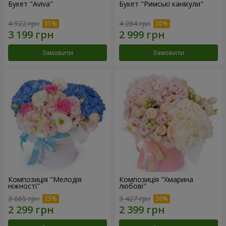
Букет "Aviva"
Букет "Римські канікули"
4 922 грн
4 284 грн
Замовити
Замовити
Композиція "Мелодія
Композиція "Хмарина
ніжності"
любові"
3 065 грн
3 427 грн