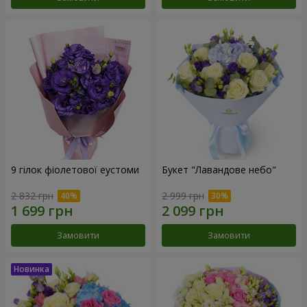
9 гілок фіолетової еустоми
Букет "Лавандове небо"
2 832 грн
2 999 грн
Замовити
Замовити