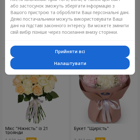
або застосунок зможуть зберігати інформацію з
Вашого пристрою та обробляти Ваші персональні дані.
Деякі постачальники можуть використовувати Ваші
Букет "Blue ball"
Букет "Бенефіс"
дані на підставі законного інтересу. Ви можете змінити
3 370 грн
5 383 грн
свій вибір пізніше через посилання внизу сторінки.
Замовити
Замовити
Прийняти всі
Налаштувати
Мікс "Ніжність" із 21
Букет "Щирість"
троянди