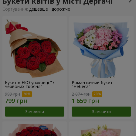
Букети квітів у місті Дергачі
Сортування:
дешевше
дорожче
Букет в ЕКО упаковці "7
Романтичний букет
червоних троянд"
"Небеса"
999 грн
2 074 грн
Замовити
Замовити