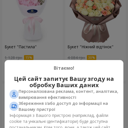
Букет "Пастила"
Букет "Ніжний відтінок"
1 128 грн
4 084 грн
Вітаємо!
Замовити
Замовити
Цей сайт запитує Вашу згоду на
обробку Ваших даних
Персоналізована реклама, контент, аналітика,
вимірювання ефективності
Збереження і/або доступ до інформації на
Вашому пристрої
Інформація з Вашого пристрою (наприклад, файли
cookie та унікальні ідентифікатори) буде доступна
постачальникам. Крім того, вони, а також цей сайт