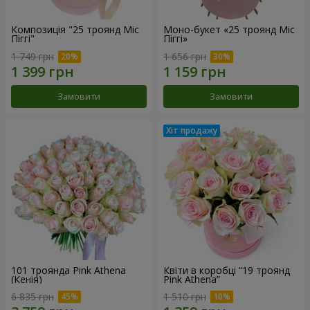
Композиція "25 троянд Міс
Моно-букет «25 троянд Міс
Піггі"
Піггі»
1 749 грн
1 656 грн
Замовити
Замовити
101 троянда Pink Athena
Квіти в коробці “19 троянд
(Кенія)
Pink Athena”
6 835 грн
1 510 грн