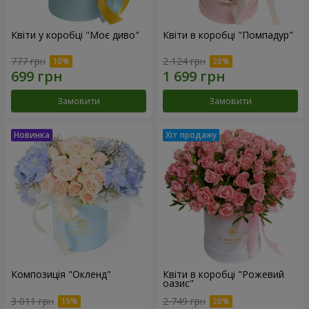
Квіти у коробці "Моє диво"
Квіти в коробці "Помпадур"
777 грн
2 124 грн
Замовити
Замовити
Композиція "Окленд"
Квіти в коробці "Рожевий
оазис"
3 011 грн
2 749 грн