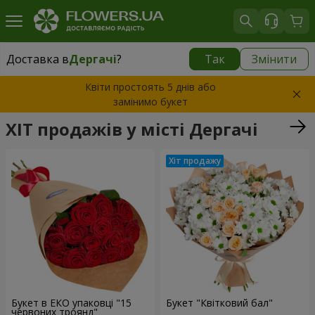
Доставка в
Дергачі
?
Так
Змінити
Доставка в
Дергачі
|
безкоштовно
Квіти простоять 5 днів або
замінимо букет
ХІТ продажів у місті Дергачі
Букет в ЕКО упаковці "15
Букет "Квітковий бал"
червоних троянд"