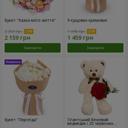
Букет "Казка мого життя"
9 кущових кремових
2 399 грн
1 945 грн
Замовити
Замовити
Букет "Персеїда"
Гігантський бежевий
ведмедик і 25 червоних
троянд