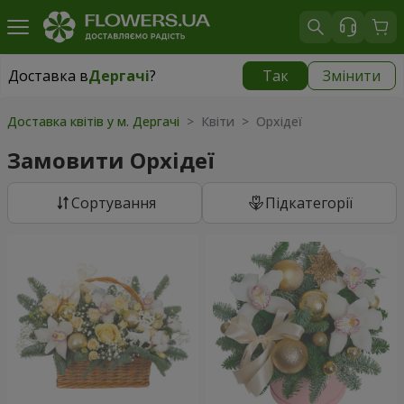
Доставка в
Дергачі
?
Так
Змінити
Доставка в
Дергачі
|
безкоштовно
Доставка квітів у м. Дергачі
> Квіти > Орхідеї
Замовити Орхідеї
Сортування
Підкатегорії