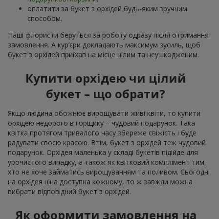
оплатити за букет з орхідей будь-яким зручним
способом.
Наші флористи беруться за роботу одразу після отримання
замовлення. А кур’єри докладають максимум зусиль, щоб
букет з орхідей приїхав на місце цілим та неушкодженим.
Купити орхідею чи цілий
букет – що обрати?
Якщо людина обожнює вирощувати живі квіти, то купити
орхідею недорого в горщику – чудовий подарунок. Така
квітка протягом тривалого часу збереже свіжість і буде
радувати своєю красою. Втім, букет з орхідей теж чудовий
подарунок. Орхідея маленька у складі букетів підійде для
урочистого випадку, а також як квітковий комплімент тим,
хто не хоче займатись вирощуванням та поливом. Сьогодні
на орхідея ціна доступна кожному, то ж завжди можна
вибрати відповідний букет з орхідей.
Як оформити замовлення на