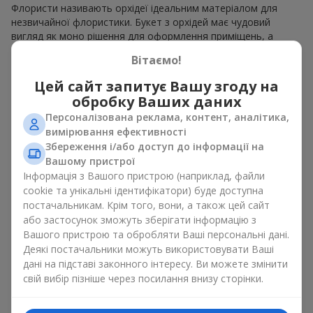
Флористи називають орхідеї ідеальним матеріалом для
незвичайної флористики. Букет з орхідей має чудовий
вигляд як моно рішення для оформлення приміщень, а
також як варіант міксу з іншими квітами, що зберігає свою
Вітаємо!
виразність у будь-якому форматі. Завдяки своїй структурі
орхідея дозволяє створювати композиції у класичному,
Цей сайт запитує Вашу згоду на
мінімалістичному або сучасному стилі. Букет з орхідей
обробку Ваших даних
виглядає ефектно як у камерних, так і в масштабних
Персоналізована реклама, контент, аналітика,
роботах, а її розкішні суцвіття легко стають центральним
вимірювання ефективності
елементом композиції букет з орхідей. Залежно від
Збереження і/або доступ до інформації на
оформлення і сорту рослин різниться на орхідеї ціна.
Вашому пристрої
Зважайте на це перш ніж замовити букет з орхідей.
Інформація з Вашого пристрою (наприклад, файли
Кому дарують орхідеї?
cookie та унікальні ідентифікатори) буде доступна
постачальникам. Крім того, вони, а також цей сайт
або застосунок зможуть зберігати інформацію з
Букет з орхідей універсальний і може підійти будь-кому. Їх
Вашого пристрою та обробляти Ваші персональні дані.
дарують
коханим жінками
,
мамі
,
дівчині
,
дружині
, сестрі,
Деякі постачальники можуть використовувати Ваші
подрузі,
колезі
або
бізнес-партнеру
. Сьогодні можна орхідеї
дані на підставі законного інтересу. Ви можете змінити
купити недорого, а тому шансів зробити бажаний
свій вибір пізніше через посилання внизу сторінки.
подарунок стає ще більше.
Букет з орхідей — ідеальна квіткова композиція для