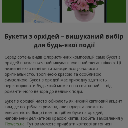
Букети з орхідей – вишуканий вибір
для будь-якої події
Серед сотень видів флористичних композицій саме букет з
орхідей вважається найвишуканішою і найелегантнішою. Ці
незвичні екзотичні квіти завжди асоціювалися з
оригінальністю, тропічною красою та особливою
символікою. Букет з орхідей має природну здатність
перетворювати будь-який момент на святковий — від
романтичного вечора до великих подій.
Букет з орхідей часто обирають як ніжний квітковий акцент
там, де потрібна стримана, але відверта ароматна
елегантність. Якщо і вам потрібен букет з орхідей,
наповнений делікатною красою квітів, зробіть замовлення у
Flowers.ua
. Тут ви можете придбати квіткові витончені