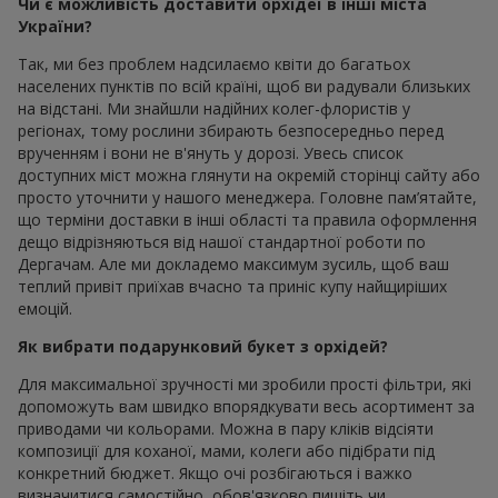
Чи є можливість доставити орхідеї в інші міста
України?
Так, ми без проблем надсилаємо квіти до багатьох
населених пунктів по всій країні, щоб ви радували близьких
на відстані. Ми знайшли надійних колег-флористів у
регіонах, тому рослини збирають безпосередньо перед
врученням і вони не в'януть у дорозі. Увесь список
доступних міст можна глянути на окремій сторінці сайту або
просто уточнити у нашого менеджера. Головне пам’ятайте,
що терміни доставки в інші області та правила оформлення
дещо відрізняються від нашої стандартної роботи по
Дергачам. Але ми докладемо максимум зусиль, щоб ваш
теплий привіт приїхав вчасно та приніс купу найщиріших
емоцій.
Як вибрати подарунковий букет з орхідей?
Для максимальної зручності ми зробили прості фільтри, які
допоможуть вам швидко впорядкувати весь асортимент за
приводами чи кольорами. Можна в пару кліків відсіяти
композиції для коханої, мами, колеги або підібрати під
конкретний бюджет. Якщо очі розбігаються і важко
визначитися самостійно, обов'язково пишіть чи