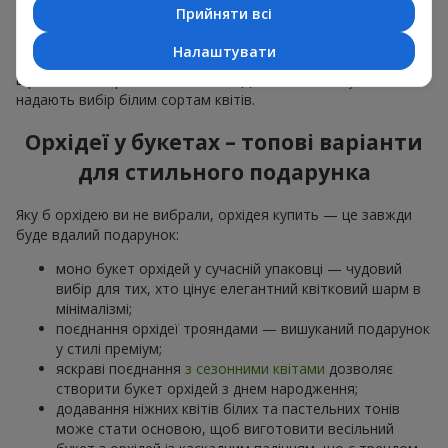
особливої події: річниць,
побачень
,
днів народження
та
Прийняти всі
навіть
бізнес-привітань
.
Налаштувати
Для романтики обирають ніжну екзотику — букет з орхідей
в рожевих та фіолетових тонах. Для
весільних букетів
надають вибір білим сортам квітів.
Орхідеї у букетах – топові варіанти
для стильного подарунка
Яку б орхідею ви не вибрали, орхідея купить — це завжди
буде вдалий подарунок:
моно букет орхідей у сучасній упаковці — чудовий
вибір для тих, хто цінує елегантний квітковий шарм в
мінімалізмі;
поєднання орхідеї трояндами — вишуканий подарунок
у стилі преміум;
яскраві поєднання
з сезонними квітами
дозволяє
створити букет орхідей з днем народження;
додавання ніжних квітів білих та пастельних тонів
може стати основою, щоб виготовити весільний