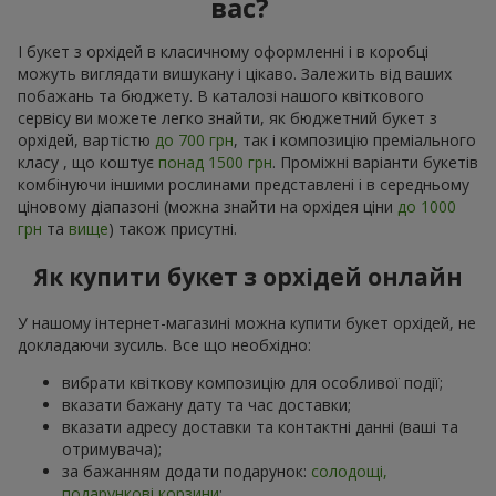
вас?
І букет з орхідей в класичному оформленні і в коробці
можуть виглядати вишукану і цікаво. Залежить від ваших
побажань та бюджету. В каталозі нашого квіткового
сервісу ви можете легко знайти, як бюджетний букет з
орхідей, вартістю
до 700 грн
, так і композицію преміального
класу , що коштує
понад 1500 грн
. Проміжні варіанти букетів
комбінуючи іншими рослинами представлені і в середньому
ціновому діапазоні (можна знайти на орхідея ціни
до 1000
грн
та
вище
) також присутні.
Як купити букет з орхідей онлайн
У нашому інтернет-магазині можна купити букет орхідей, не
докладаючи зусиль. Все що необхідно:
вибрати квіткову композицію для особливої події;
вказати бажану дату та час доставки;
вказати адресу доставки та контактні данні (ваші та
отримувача);
за бажанням додати подарунок:
солодощі,
подарункові корзини
;