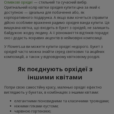
Оливкові орхідеї
— стильний та сучасний вибір.
Оригінальний колір квітки орхідея купити ціна за який є
доступною — ідеальна для побачення або, як
корпоративного подарунка. А якщо вам хочеться справити
дійсно особливе враження радимо орхідея ванда купити. Ця
вишукана квітка, що входить в букет з орхідей, не залишить
байдужою жодну людину. А її різноманіття відтінків порадує
око і додасть яскравих акцентів в неймовірні композиції.
У Flowers.ua ви можете купити орхідеї недорого. Букет з
орхідей часто можна знайти серед святкових та акційних
композицій, а також у відповідному квітковому розділі.
Як поєднують орхідеї з
іншими квітами
Попри свою самостійну красу, маленькі орхідеї ефектно
виглядають у букетах, в комбінаціях з іншими квітами:
елегантними піоновидними та класичними трояндами;
ніжними гілками еустоми;
чарівною гортензією;