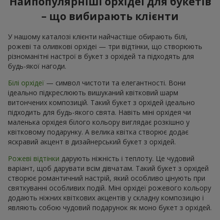
Найпопулярніші орхідеї для букетів
– що вибирають клієнти
У нашому каталозі клієнти найчастіше обирають білі,
рожеві та оливкові орхідеі — три відтінки, що створюють
різноманітні настрої в букет з орхідей та підходять для
будь-якої нагоди.
Білі орхідеї
— символ чистоти та елегантності. Вони
ідеально підкреслюють вишуканий квітковий шарм
витончених композицій. Такий букет з орхідей ідеально
підходить для будь-якого свята. Навіть міні орхідея чи
маленька орхідея білого кольору виглядає розкішно у
квітковому подарунку. А велика квітка створює додає
яскравий акцент в дизайнерський букет з орхідей.
Рожеві відтінки
дарують ніжність і теплоту. Це чудовий
варіант, щоб дарувати всім дівчатам. Такий букет з орхідей
створює романтичний настрій, який особливо цінують при
святкуванні особливих подій. Міні орхідеї рожевого кольору
додають ніжних квіткових акцентів у складну композицію і
являють собою чудовий подарунок як моно букет з орхідей.