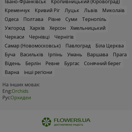
Івано-Франківськ
Кропивницький (Кіровоград)
Кременчук
Кривий Ріг
Луцьк
Львів
Миколаїв
Одеса
Полтава
Рівне
Суми
Тернопіль
Ужгород
Харків
Херсон
Хмельницький
Черкаси
Чернівці
Чернігів
Самар (Новомосковськ)
Павлоград
Біла Церква
Буча
Васильків
Ірпінь
Умань
Варшава
Прага
Відень
Берлін
Ревне
Бургас
Сонячний берег
Варна
інші регіони
На інших мовах:
Eng:
Orchids
Рус:
Орхидеи