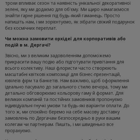
трохи впливає сезон та наявність унікальної декоративної
зелені, яку ми додаємо для об'єму. Ми щиро намагаємося
знайти гарне рішення під будь-який гаманець. Просто
напишіть нам, і ми зорієнтуємо, як зібрати свіжий подарунок
без космічних переплат.
Чи можна замовити орхідеї для корпоративів або
подій в м. Дергачі?
Звісно, ми з великим задоволенням допоможемо
прикрасити вашу подію або підготувати привітання для
всього колективу. Наші флористи часто створюють
масштабні квіткові композиції для бізнес-презентацій,
ювілеїв фірм та банкетів. Нам важливо, щоб оформлення
ідеально пасувало до загального стилю вечора, тому ми
детально обговорюємо кольорову гаму й формат. Для
великих компаній та постійних замовників пропонуємо
індивідуальні гнучкі умови та будь-які варіанти оплати. До
того ж, ми спокійно беремо на себе масову доставку
замовлень по Дергачам безпосередньо в руки вашим
колегам чи партнерам. Пишіть, і ми швиденько все
прорахуємо.