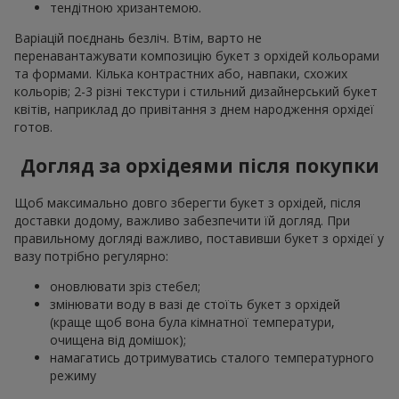
тендітною хризантемою.
Варіацій поєднань безліч. Втім, варто не
перенавантажувати композицію букет з орхідей кольорами
та формами. Кілька контрастних або, навпаки, схожих
кольорів; 2-3 різні текстури і стильний дизайнерський букет
квітів, наприклад до привітання з днем народження орхідеї
готов.
Догляд за орхідеями після покупки
Щоб максимально довго зберегти букет з орхідей, після
доставки додому, важливо забезпечити їй догляд. При
правильному догляді важливо, поставивши букет з орхідеї у
вазу потрібно регулярно:
оновлювати зріз стебел;
змінювати воду в вазі де стоїть букет з орхідей
(краще щоб вона була кімнатної температури,
очищена від домішок);
намагатись дотримуватись сталого температурного
режиму