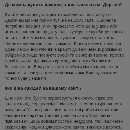
Де можна купить орхідею з доставкою в м. Дергачі?
Купити витончену орхідію та замовити її доставку по
Дергачам можна прямо тут, на нашому сайті. Обирайте
потрібний варіант, а ми привеземо його день у день або
чітко на заплановану дату. Наші кур'єри зі служби доставки
возять квіти максимально акуратно, тому кожна квітка
збереже ідеальний стан і свіжість. В асортименті є все: від
однієї лаконічної гілочки в крафті до величезних розкішних
оберемків. Якщо плануєте зробити сюрприз таємно, просто
скажіть — ми підпишемо красиву листівку абсолютно
безкоштовно. Вам достатньо зробити кілька кліків, а про
свіжість та швидкість ми подбаємо самі. Ваш одержувач
точно буде у захваті.
Яка ціна орхідей на вашому сайті?
Ціна кожного букета вираховується окремо, адже все
залежить від сорту орхідеї, кількості гілочок та фінального
пакування. Усі актуальні ціни на готові роботи ви завжди
знайдете в картках товарів у нас на сайті. У нас легко
підібрати як щось зовсім просте й недороге, так і величезні
ексклюзивні кошики для великого свята. Також на вартість