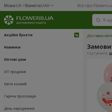
Мова:
UA
Валюта:
UAH
Все про Flowers.u
Акційні букети
Доставка квіті
Замовит
Новинки
Сортування:
д
Оптові ціни
ХІТ продажів
Квіти коханій
Гаряча пропозиція
День народження