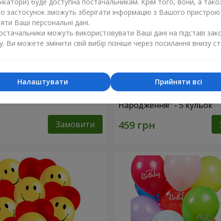
ікатори) буде доступна постачальникам. Крім того, вони, а тако
бо застосунок зможуть зберігати інформацію з Вашого пристрою
ти Ваші персональні дані.
постачальники можуть використовувати Ваші дані на підставі зак
у. Ви можете змінити свій вибір пізніше через посилання внизу ст
Налаштувати
Прийняти всі
фри"
Колекція кульок "З Днем
Народження!" - 5 кульок
Замовити