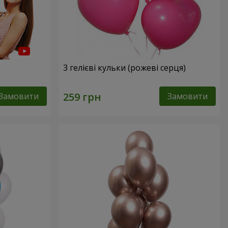
3 гелієві кульки (рожеві серця)
Замовити
Замовити