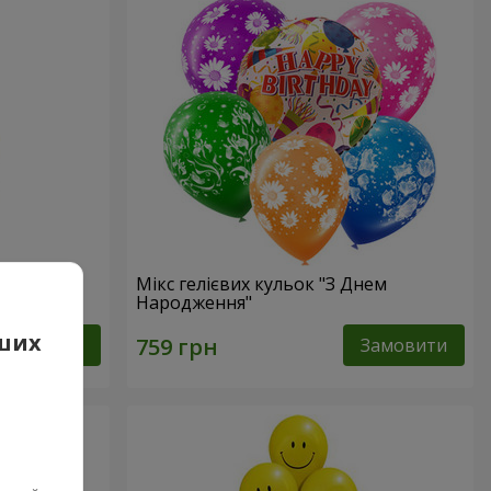
Мікс гелієвих кульок "З Днем
Народження"
аших
Замовити
Замовити