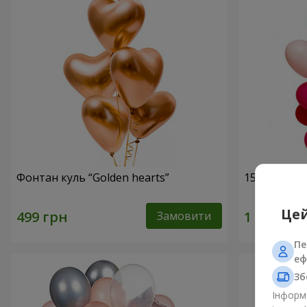
Фонтан куль “Golden hearts”
15 гелієвих
Цей
Замовити
Пе
еф
Зб
Інформа