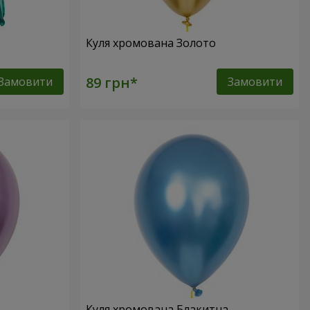
Куля хромована Золото
Замовити
Замовити
Куля хромована Блакитна