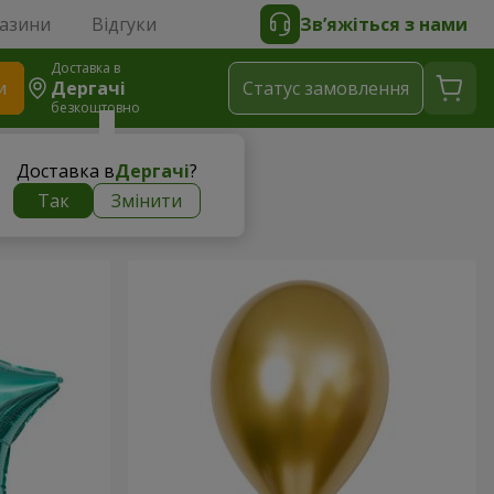
газини
Відгуки
Зв’яжіться з нами
Доставка в
и
Дергачі
Статус замовлення
безкоштовно
Доставка в
Дергачі
?
Так
Змінити