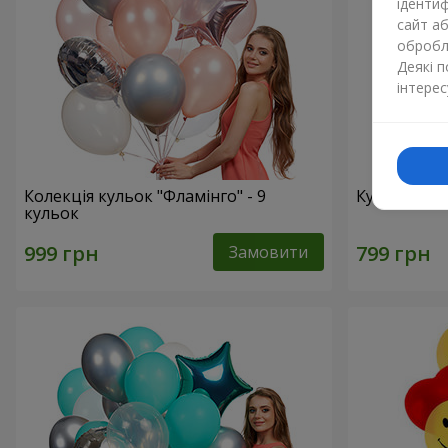
ідентиф
сайт а
обробля
Деякі 
інтерес
Колекція кульок "Фламінго" - 9
Кульки "Ци
кульок
Замовити