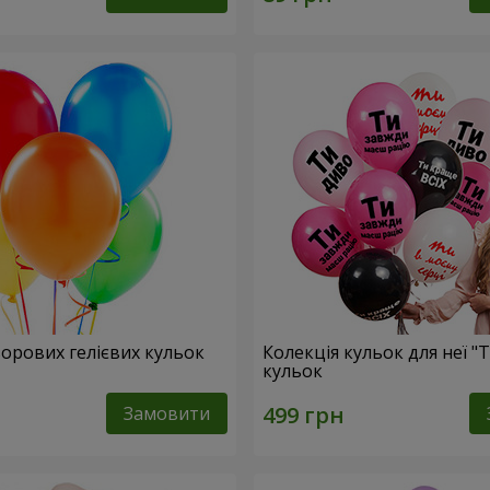
ьорових гелієвих кульок
Колекція кульок для неї "Т
кульок
Замовити