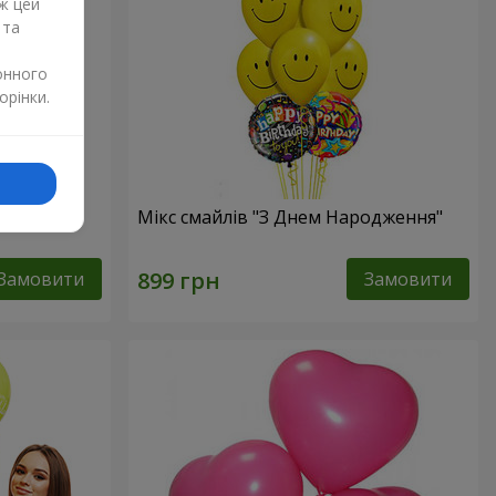
ж цей
 та
онного
орінки.
Мікс смайлів "З Днем Народження"
Замовити
Замовити