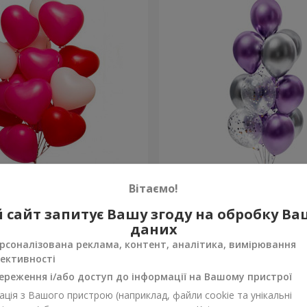
 кульок (у формі сердець)
Фонтан куль "Фантазія"
Вітаємо!
 сайт запитує Вашу згоду на обробку В
Замовити
даних
рсоналізована реклама, контент, аналітика, вимірювання
ективності
ереження і/або доступ до інформації на Вашому пристрої
ція з Вашого пристрою (наприклад, файли cookie та унікальні