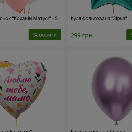
льок "Коханій Матусі!" - 5
Куля фольгована "Зірка"
Замовити
ю тебе, мамо"
Куля хромована Лілова