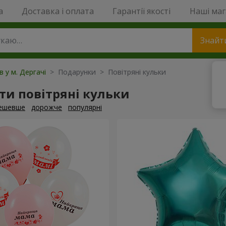
a
Доставка і оплата
Гарантії якості
Наші ма
Знайт
в у м. Дергачі
> Подарунки > Повітряні кульки
и повітряні кульки
ешевше
дорожче
популярні