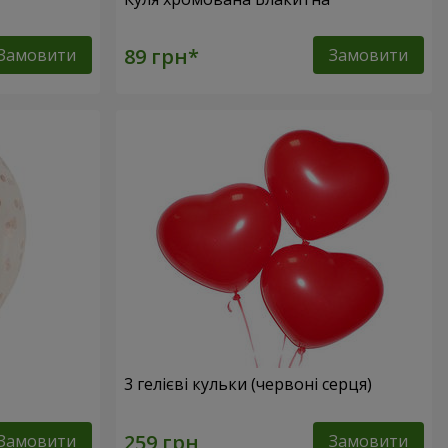
Замовити
Замовити
3 гелієві кульки (червоні серця)
Замовити
Замовити