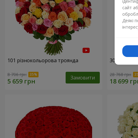
ідентиф
сайт а
обробля
Деякі 
інтерес
101 різнокольорова троянда
301 червон
8 706 грн
28 768 грн
Замовити