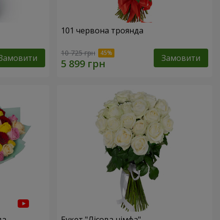
101 червона троянда
10 725 грн
Замовити
Замовити
да
Букет "Лісова німфа"