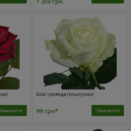
но)
Біла троянда (поштучно)
Замовити
Замовити