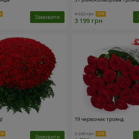
4 922 грн
Замовити
!
19 червоних троянд
2 249 грн
Замовити