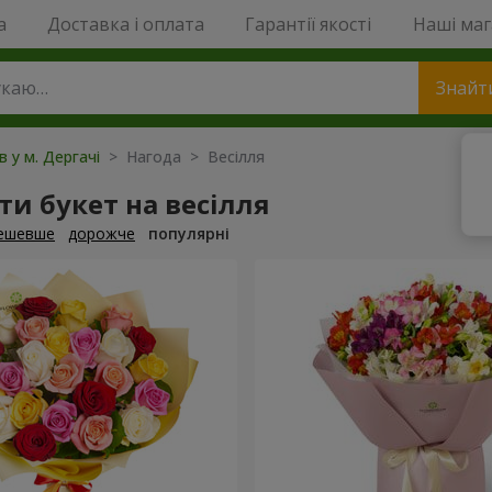
a
Доставка і оплата
Гарантії якості
Наші ма
Знайт
в у м. Дергачі
> Нагода > Весілля
и букет на весілля
ешевше
дорожче
популярні