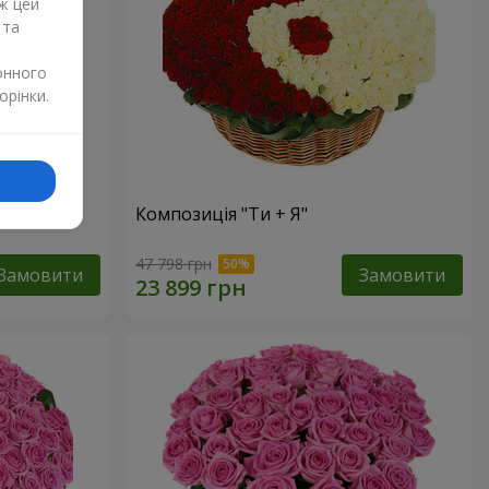
ж цей
 та
онного
орінки.
Композиція "Ти + Я"
47 798 грн
Замовити
Замовити