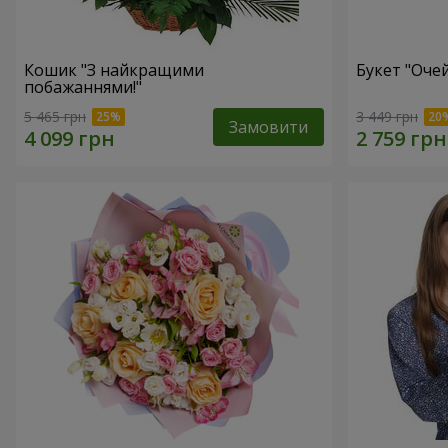
Кошик "З найкращими
Букет "Очей
побажаннями!"
5 465 грн
3 449 грн
Замовити