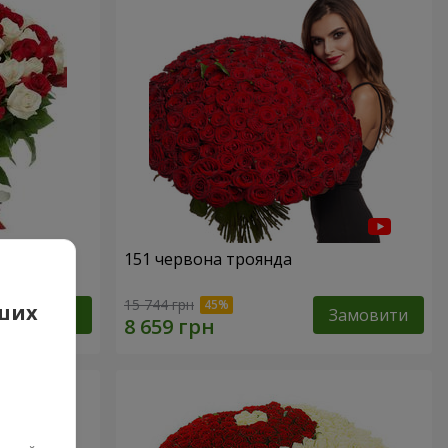
а
151 червона троянда
15 744 грн
аших
Замовити
Замовити