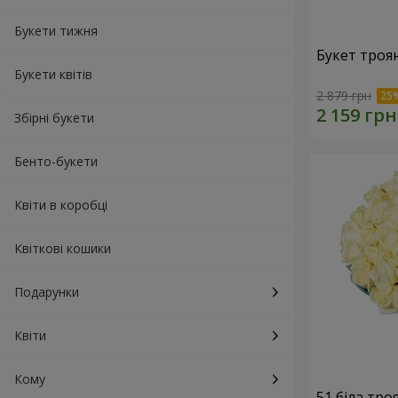
Букети тижня
Букет троя
Букети квітів
2 879 грн
Збірні букети
Бенто-букети
Квіти в коробці
Квіткові кошики
Подарунки
Квіти
Кому
51 біла тро