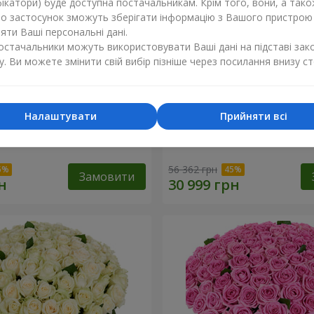
ікатори) буде доступна постачальникам. Крім того, вони, а тако
бо застосунок зможуть зберігати інформацію з Вашого пристрою
ти Ваші персональні дані.
постачальники можуть використовувати Ваші дані на підставі зак
у. Ви можете змінити свій вибір пізніше через посилання внизу ст
Налаштувати
Прийняти всі
а троянда
501 червона троянда
56 362 грн
Замовити