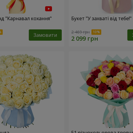
нд "Карнавал кохання"
Букет "У захваті від тебе!"
2 469 грн
Замовити
янда
51 різнокольорова троян