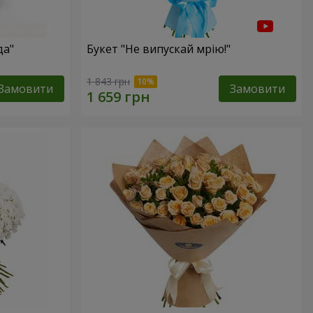
да"
Букет "Не випускай мрію!"
1 843 грн
Замовити
Замовити