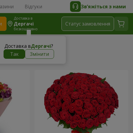
газини
Відгуки
Зв’яжіться з нами
Доставка в
и
Дергачі
Статус замовлення
безкоштовно
Доставка в
Дергачі
?
Так
Змінити