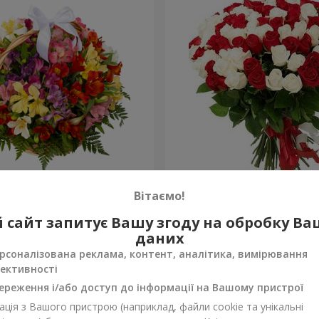
тромерій "Акварель"
101 червона і біла троянд
Вітаємо!
5 888 грн
 сайт запитує Вашу згоду на обробку В
Замовити
даних
рсоналізована реклама, контент, аналітика, вимірювання
ективності
ереження і/або доступ до інформації на Вашому пристрої
ція з Вашого пристрою (наприклад, файли cookie та унікальні