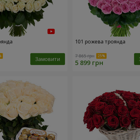
оянда
101 рожева троянда
7 865 грн
Замовити