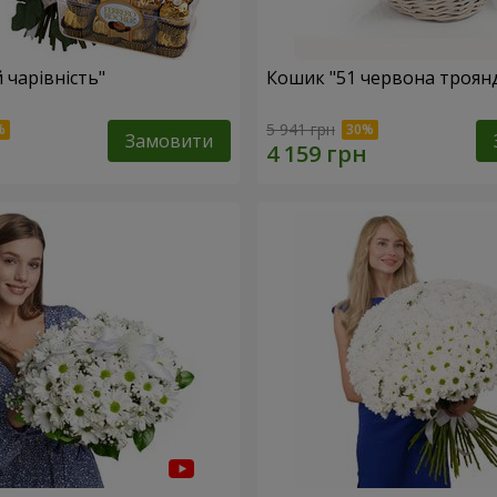
 чарівність"
Кошик "51 червона троян
5 941 грн
Замовити