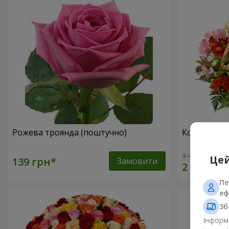
Рожева троянда (поштучно)
Кошик альс
3 175 грн
Цей
Замовити
Пе
еф
Зб
Інформа