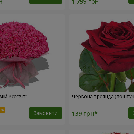
мій Всесвіт"
Червона троянда (поштуч
Замовити