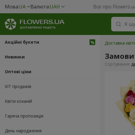
Мова:
UA
Валюта:
UAH
Все про Flowers.u
Акційні букети
Доставка квіті
Замовит
Новинки
Сортування:
д
Оптові ціни
ХІТ продажів
Квіти коханій
Гаряча пропозиція
День народження