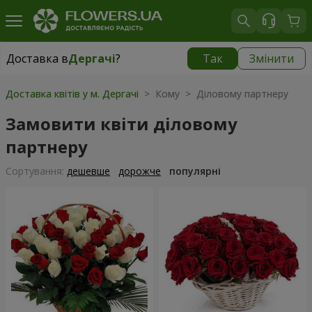
Доставка в
Дергачі
?
Так
Змінити
Доставка в
Дергачі
|
безкоштовно
Доставка квітів у м. Дергачі
> Кому > Діловому партнеру
Замовити квіти діловому
партнеру
Сортування:
дешевше
дорожче
популярні