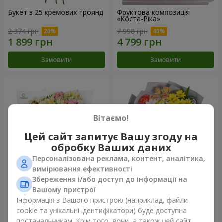
Букет з 25 кремових троянд
Фруктова композиція
«Коста-Ріка»
2 374 грн
7 998 грн
Замовити
Замовити
Вітаємо!
Цей сайт запитує Вашу згоду на
обробку Ваших даних
Персоналізована реклама, контент, аналітика,
вимірювання ефективності
Збереження і/або доступ до інформації на
Букет "Хрещатик"
Букет "Ми та літо"
Вашому пристрої
Інформація з Вашого пристрою (наприклад, файли
3 941 грн
1 621 грн
cookie та унікальні ідентифікатори) буде доступна
постачальникам. Крім того, вони, а також цей сайт