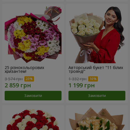
25 різнокольорових
Авторський букет "11 білих
хризантем!
троянд!"
3 574 грн
1 332 грн
Замовити
Замовити