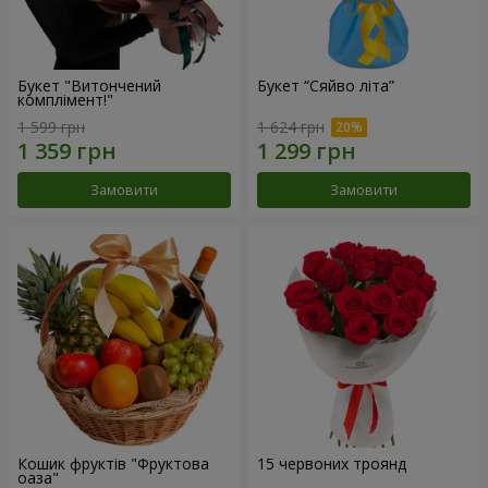
Букет "Витончений
Букет “Сяйво літа”
комплімент!"
1 599 грн
1 624 грн
Замовити
Замовити
Кошик фруктів "Фруктова
15 червоних троянд
оаза"