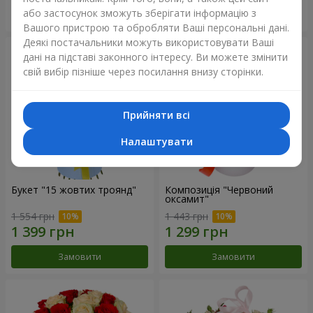
або застосунок зможуть зберігати інформацію з
Замовити
Замовити
Вашого пристрою та обробляти Ваші персональні дані.
Деякі постачальники можуть використовувати Ваші
дані на підставі законного інтересу. Ви можете змінити
свій вибір пізніше через посилання внизу сторінки.
Прийняти всі
Налаштувати
Букет "15 жовтих троянд"
Композиція "Червоний
оксамит"
1 554 грн
1 443 грн
Замовити
Замовити