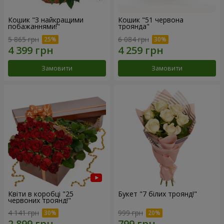
Кошик "З найкращими
Кошик "51 червона
побажаннями!"
троянда"
5 865 грн
6 084 грн
Замовити
Замовити
Квіти в коробці "25
Букет "7 білих троянд!"
червоних троянд!"
4 141 грн
999 грн