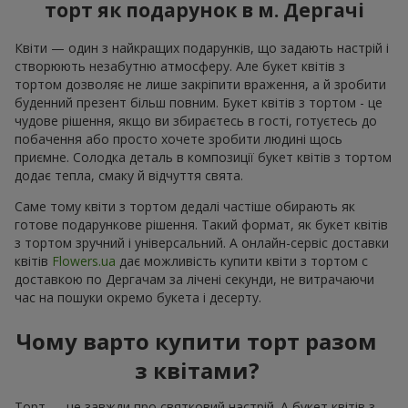
торт як подарунок в м. Дергачі
Квіти — один з найкращих подарунків, що задають настрій і
створюють незабутню атмосферу. Але букет квітів з
тортом дозволяє не лише закріпити враження, а й зробити
буденний презент більш повним. Букет квітів з тортом - це
чудове рішення, якщо ви збираєтесь в гості, готуєтесь до
побачення або просто хочете зробити людині щось
приємне. Солодка деталь в композиції букет квітів з тортом
додає тепла, смаку й відчуття свята.
Саме тому квіти з тортом дедалі частіше обирають як
готове подарункове рішення. Такий формат, як букет квітів
з тортом зручний і універсальний. А онлайн-сервіс доставки
квітів
Flowers.ua
дає можливість купити квіти з тортом с
доставкою по Дергачам за лічені секунди, не витрачаючи
час на пошуки окремо букета і десерту.
Чому варто купити торт разом
з квітами?
Торт — це завжди про святковий настрій. А букет квітів з