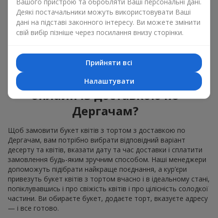
народження
,
народження дитини
або
корпоратив
.
Вашого пристрою та обробляти Ваші персональні дані.
Деякі постачальники можуть використовувати Ваші
В композиції букет квітів з тортом живі рослини задають
дані на підставі законного інтересу. Ви можете змінити
емоційне забарвлення, а кондитерська прикраса довершує
свій вибір пізніше через посилання внизу сторінки.
солодкий святковий присмак. А ще такий десерт із
прикрасами з улюблених квітів має чудовий вигляд і на
святковому столі, і на фото.
Прийняти всі
Як замовити торт до букету
Налаштувати
онлайн із доставкою по
Дергачам?
Щоб замовити букет квітів з тортом з доставкою по
Дергачам, вам потрібно вибрати відповідний варіант
десерту та квітів, вказати дату та час доставки і сплатити
замовлення будь-яким зручним способом. Наші менеджери
допоможуть підібрати найкраще поєднання, а кур’єри
привезуть букет квітів з тортом вчасно і в ідеальному стані,
попіклувавшись і про свіжість квітів і про цілісність солодкої
частини. Ви обираєте букет, додаєте торт, вказуєте адресу
— і все готово.