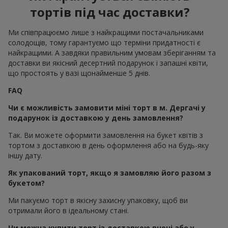
тортів під час доставки?
Ми співпрацюємо лише з найкращими постачальниками
солодощів, тому гарантуємо що терміни придатності є
найкращими. А завдяки правильним умовам зберіганням та
доставки ви якісний десертний подарунок і запашні квіти,
що простоять у вазі щонайменше 5 днів.
FAQ
Чи є можливість замовити міні торт в м. Дергачі у
подарунок із доставкою у день замовлення?
Так. Ви можете оформити замовлення на букет квітів з
тортом з доставкою в день оформлення або на будь-яку
іншу дату.
Як упакований торт, якщо я замовляю його разом з
букетом?
Ми пакуємо торт в якісну захисну упаковку, щоб ви
отримали його в ідеальному стані.
Чи можна купити торт із доставкою вночі або у