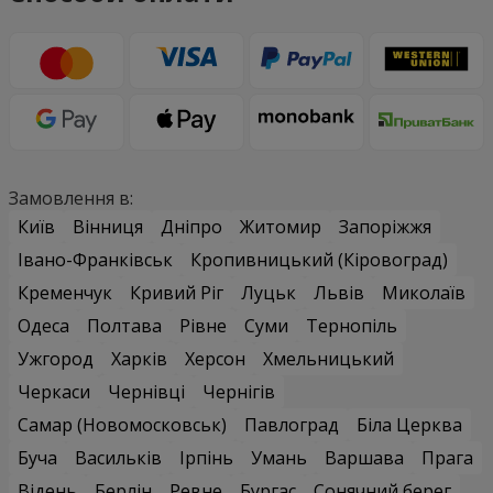
Замовлення в:
Київ
Вінниця
Дніпро
Житомир
Запоріжжя
Івано-Франківськ
Кропивницький (Кіровоград)
Кременчук
Кривий Ріг
Луцьк
Львів
Миколаїв
Одеса
Полтава
Рівне
Суми
Тернопіль
Ужгород
Харків
Херсон
Хмельницький
Черкаси
Чернівці
Чернігів
Самар (Новомосковськ)
Павлоград
Біла Церква
Буча
Васильків
Ірпінь
Умань
Варшава
Прага
Відень
Берлін
Ревне
Бургас
Сонячний берег