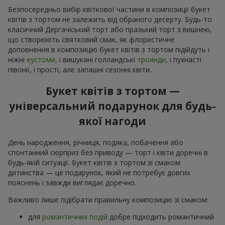
Безпосередньо вибір квіткової частини в композиції букет
квітів з тортом не залежить від обраного десерту. Будь-то
класичний Дергачіський торт або празький торт з вишнею,
що створюють святковий смак, як флористичне
доповнення в композицію букет квітів з тортом підійдуть і
ніжні
еустоми
, і вишукані голландські
троянди
, і пухнасті
півонії, і прості, але запашні сезонні квіти.
Букет квітів з тортом —
універсальний подарунок для будь-
якої нагоди
День народження, річниця, подяка, побачення або
спонтанний сюрприз без приводу — торт і квіти доречні в
будь-якій ситуації. Букет квітів з тортом зі смаком
дитинства — це подарунок, який не потребує довгих
пояснень і завжди виглядає доречно.
Важливо лише підібрати правильну композицію зі смаком:
для
романтичних подій
добре підходить романтичний