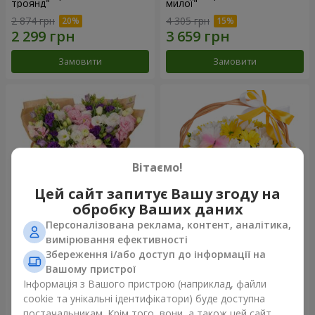
троянд"
милої"
2 874 грн
4 305 грн
Замовити
Замовити
Вітаємо!
Цей сайт запитує Вашу згоду на
обробку Ваших даних
Персоналізована реклама, контент, аналітика,
15 різнокольорових еустом
Кошик "Сонечко"
вимірювання ефективності
Збереження і/або доступ до інформації на
3 332 грн
1 621 грн
Вашому пристрої
Інформація з Вашого пристрою (наприклад, файли
cookie та унікальні ідентифікатори) буде доступна
Замовити
Замовити
постачальникам. Крім того, вони, а також цей сайт