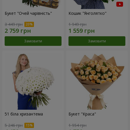
Букет "Очей чарівність"
Кошик "Янголятко"
3 449 грн
1 949 грн
Замовити
Замовити
51 біла хризантема
Букет "Краса"
5 246 грн
1 954 грн