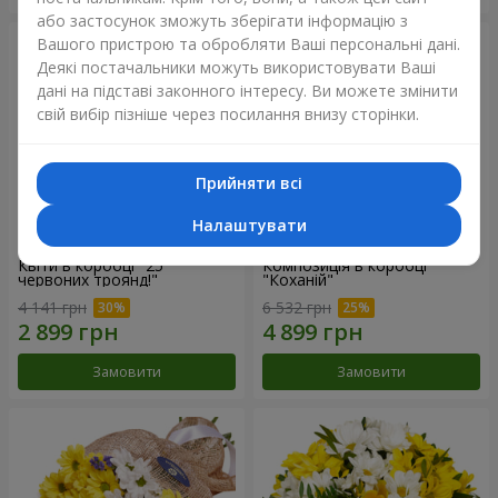
або застосунок зможуть зберігати інформацію з
Вашого пристрою та обробляти Ваші персональні дані.
Деякі постачальники можуть використовувати Ваші
дані на підставі законного інтересу. Ви можете змінити
свій вибір пізніше через посилання внизу сторінки.
Прийняти всі
Налаштувати
Квіти в коробці "25
Композиція в коробці
червоних троянд!"
"Коханій"
4 141 грн
6 532 грн
Замовити
Замовити