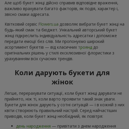
Але щоб букет жінці дійсно справив відповідне враження,
важливо врахувати багато факторів, як подія, характер і,
звісно смаки адресата.
Квітковий сервіс
Flowers.ua
дозволяє вибрати букет жінці на
будь-який смак та бюджет. Унікальний авторський букет
жінці підкреслить індивідуальність адресатки і допоможе
передати емоції без слів. Ми пропонуємо широкий
асортимент букетів — від класичних
троянд
до
оригінальних рішень у стилі ексклюзивної флористики з
урахуванням всіх сучасних трендів.
Коли дарують букети для
жінок
Легше, перерахувати ситуації, коли букет жінці дарувати не
прийнято, ніж ті, коли варто проявити такий знак уваги.
Букети для жінок дарують у сотні ситуацій — і в кожній з них
квіти створюють правильний настрій. Серед найчастіших
приводів, коли букет жінці необхідний, як повітря:
день народження
— привітати з днем народження