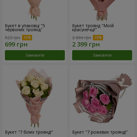
Букет в упаковці "5
Букет троянд "Моїй
червоних троянд"
красунечці!"
822 грн
2 666 грн
Замовити
Замовити
Букет "7 білих троянд!"
Букет "7 рожевих троянд!"