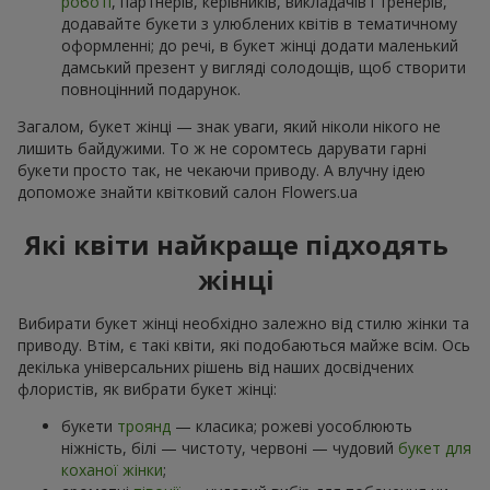
роботі
, партнерів, керівників, викладачів і тренерів,
додавайте букети з улюблених квітів в тематичному
оформленні; до речі, в букет жінці додати маленький
дамський презент у вигляді солодощів, щоб створити
повноцінний подарунок.
Загалом, букет жінці — знак уваги, який ніколи нікого не
лишить байдужими. То ж не соромтесь дарувати гарні
букети просто так, не чекаючи приводу. А влучну ідею
допоможе знайти квітковий салон Flowers.ua
Які квіти найкраще підходять
жінці
Вибирати букет жінці необхідно залежно від стилю жінки та
приводу. Втім, є такі квіти, які подобаються майже всім. Ось
декілька універсальних рішень від наших досвідчених
флористів, як вибрати букет жінці:
букети
троянд
— класика; рожеві уособлюють
ніжність, білі — чистоту, червоні — чудовий
букет для
коханої жінки
;