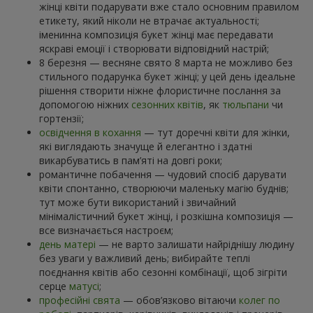
жінці квіти подарувати вже стало основним правилом
етикету, який ніколи не втрачає актуальності;
іменинна композиція букет жінці має передавати
яскраві емоції і створювати відповідний настрій;
8 березня — весняне свято 8 марта не можливо без
стильного подарунка букет жінці; у цей день ідеальне
рішення створити ніжне флористичне послання за
допомогою ніжних
сезонних квітів
, як
тюльпани
чи
гортензії;
освідчення в кохання
— тут доречні квіти для жінки,
які виглядають значуще й елегантно і здатні
викарбуватись в пам’яті на довгі роки;
романтичне побачення — чудовий спосіб дарувати
квіти спонтанно, створюючи маленьку магію буднів;
тут може бути використаний і звичайний
мінімалістичний букет жінці, і розкішна композиція —
все визначається настроєм;
день матері
— не варто залишати найріднішу людину
без уваги у важливий день; вибирайте теплі
поєднання квітів або сезонні комбінації, щоб зігріти
серце
матусі
;
професійні свята
— обов’язково вітаючи
колег по