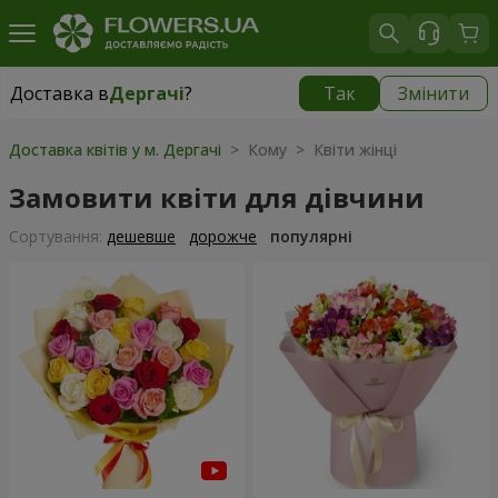
Доставка в
Дергачі
?
Так
Змінити
Доставка в
Дергачі
|
безкоштовно
Доставка квітів у м. Дергачі
> Кому > Квіти жінці
Замовити квіти для дівчини
Сортування:
дешевше
дорожче
популярні