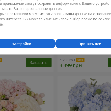
ли приложение смогут сохранять информацию с Вашего устройст
тывать Ваши персональные данные.
рые поставщики могут использовать Ваши данные на основани
ого интереса. Вы можете изменить свой выбор позже по ссылке
цы.
Настройки
Принять все
"Lady in Red"
Композиция в коробке "
твоих глазах"
6 798 грн
Заказать