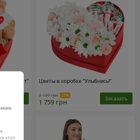
ый презент"
Цветы в коробке "Улыбнись!"
а
2 199 грн
Заказать
Заказать
ление
ые
же этот