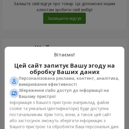
Залиште свій відгук про товар. Це допоможе іншим
клієнтам зробити свій вибір!
Залишити відгук
Щойно доставили
Вітаємо!
Цей сайт запитує Вашу згоду на
обробку Ваших даних
Персоналізована реклама, контент, аналітика,
вимірювання ефективності
Збереження і/або доступ до інформації на
Вашому пристрої
Інформація з Вашого пристрою (наприклад, файли
cookie та унікальні ідентифікатори) буде доступна
постачальникам. Крім того, вони, а також цей сайт
Гігантський бежевий ведмедик і 25 червоних троянд
або застосунок зможуть зберігати інформацію з
Дніпро
Вашого пристрою та обробляти Ваші персональні дані.