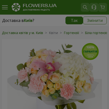
Доставка в
Київ
?
Так
Змінити
Доставка в
Київ
|
безкоштовно
Доставка квітів у м. Київ
> Квіти >
Гортензії
>
Біла гортензі