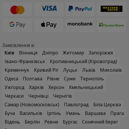
Замовлення в:
Київ
Вінниця
Дніпро
Житомир
Запоріжжя
Івано-Франківськ
Кропивницький (Кіровоград)
Кременчук
Кривий Ріг
Луцьк
Львів
Миколаїв
Одеса
Полтава
Рівне
Суми
Тернопіль
Ужгород
Харків
Херсон
Хмельницький
Черкаси
Чернівці
Чернігів
Самар (Новомосковськ)
Павлоград
Біла Церква
Буча
Васильків
Ірпінь
Умань
Варшава
Прага
Відень
Берлін
Ревне
Бургас
Сонячний берег