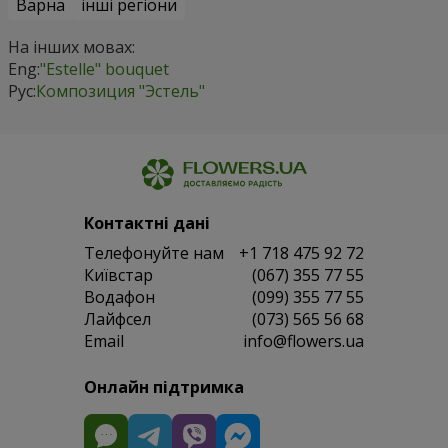
Варна
інші регіони
На інших мовах:
Eng:
"Estelle" bouquet
Рус:
Композиция "Эстель"
Контактні дані
Телефонуйте нам
+1 718 475 92 72
Київстар
(067) 355 77 55
Водафон
(099) 355 77 55
Лайфсел
(073) 565 56 68
Email
info@flowers.ua
Онлайн підтримка