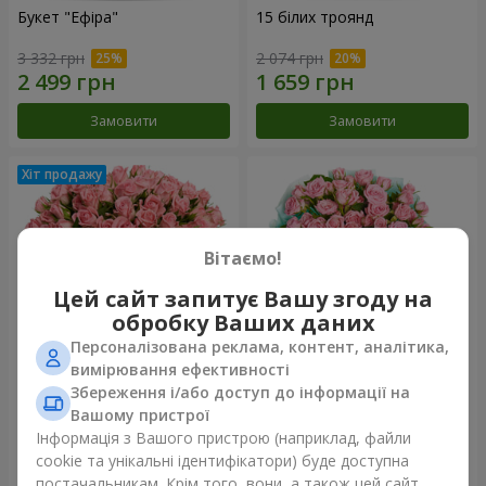
Букет "Ефіра"
15 білих троянд
3 332 грн
2 074 грн
Замовити
Замовити
Вітаємо!
Цей сайт запитує Вашу згоду на
обробку Ваших даних
Персоналізована реклама, контент, аналітика,
вимірювання ефективності
Збереження і/або доступ до інформації на
Квіти в коробці "Рожевий
Композиція "Балада про
оазис"
маму"
Вашому пристрої
2 749 грн
2 199 грн
Інформація з Вашого пристрою (наприклад, файли
cookie та унікальні ідентифікатори) буде доступна
постачальникам. Крім того, вони, а також цей сайт