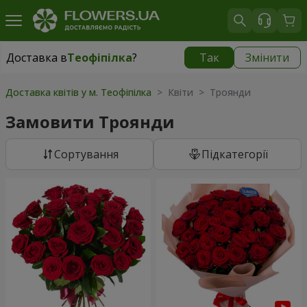
Доставка в
Теофіпілка
?
Так
Змінити
Доставка в
Теофіпілка
|
безкоштовно
Доставка квітів у м. Теофіпілка
> Квіти > Троянди
Замовити Троянди
Сортування
Підкатегорії