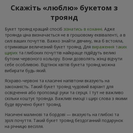
Скажіть «люблю» букетом з
троянд
Букет троянд кращий спосіб
зізнатись в коханні
. Адже
троянда ціна визначається не в грошовому еквіваленті, а в
силі ваших почуттів. Важко знайти дівчину, яка б встояла,
отримавши величезний букет троянд. Для
вираження таких
щирих
та глибоких почуттів найкраще підійдуть великі
бутони червоного кольору. Вони дозволять жінці відчути
себе особливою. Відтінок квітів букета троянд можна
вибирати будь-який.
Яскраво-червоні та класичні напівтони вказують на
закоханість. Такий букет троянд чудовий варіант для
освідчення або пропозиції руки та серця. І тут не важливо
скільки коштує троянда. Важливі емоції і щирі слова з якими
буде вручено букет троянд.
Насичені малинові та бордові — вказують на глибокі та
зрілі почуття. Такий букет троянд бездоганний подарунок
на річницю весілля.