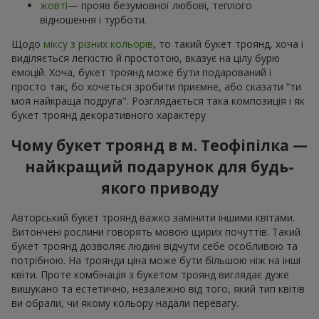
жовті
— прояв безумовної любові, теплого
відношення і турботи.
Щодо
міксу з різних кольорів
, то такий букет троянд, хоча і
виділяється легкістю й простотою, вказує на цілу бурю
емоцій. Хоча, букет троянд може бути подарований і
просто так, бо хочеться зробити приємне, або сказати “ти
моя найкраща подруга". Розглядається така композиція і як
букет троянд декоративного характеру
Чому букет троянд в м. Теофіпілка —
найкращий подарунок для будь-
якого приводу
Авторський букет троянд важко замінити іншими квітами.
Витончені рослини говорять мовою щирих почуттів. Такий
букет троянд дозволяє людині відчути себе особливою та
потрібною. На троянди ціна може бути більшою ніж на інші
квіти. Проте комбінація з букетом троянд виглядає дуже
вишукано та естетично, незалежно від того, який тип квітів
ви обрали, чи якому кольору надали перевагу.