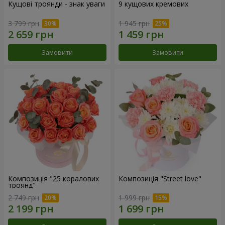
Кущові троянди - знак уваги
9 кущових кремових
3 799 грн
1 945 грн
Замовити
Замовити
Композиція "25 коралових
Композиція "Street love"
троянд"
2 749 грн
1 999 грн