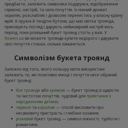
придбаєте, залежить символіка подарунка, відображення
гармонії, настрій, та сила почуттів. Їх ніжний аромат
окриляє, розслабляє і дозволяє перенестись у власну країну
мрій. А пружні й тендітні бутони, що має квітка троянда,
приковують погляд і дарують неймовірний настрій весь
період, поки розкішний букет троянд стоїть у вазі. У
flowers.ua
ви можете троянди купити недорого і дарувати
свої почуття стільки, скільки заманеться.
Символізм букета троянд
Залежно від того, якого кольору квіти використані
залежить те, які позитивні емоції і почуття несе обраний
букет троянд:
білі троянди
або
кремові
— букет троянд із щирістю
та чистотою почуттів, чудовий для
привітання з
народженням дитини
;
червоні
та
коралові
— спосіб висловити про
несамовиту пристрасть і глибоке кохання;
рожевий
букет троянд — символ ніжності, турботи і
романтики;