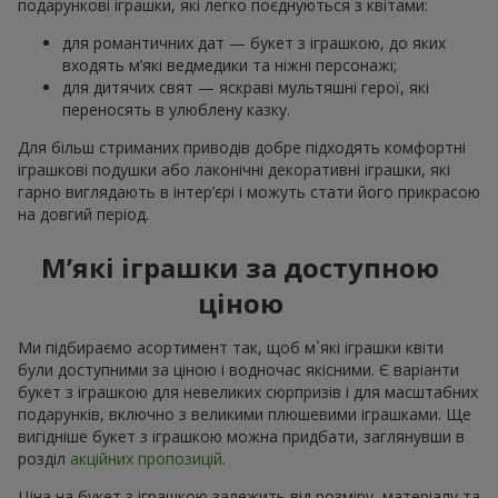
подарункові іграшки, які легко поєднуються з квітами:
для романтичних дат — букет з іграшкою, до яких
входять м’які ведмедики та ніжні персонажі;
для дитячих свят — яскраві мультяшні герої, які
переносять в улюблену казку.
Для більш стриманих приводів добре підходять комфортні
іграшкові подушки або лаконічні декоративні іграшки, які
гарно виглядають в інтер’єрі і можуть стати його прикрасою
на довгий період.
М’які іграшки за доступною
ціною
Ми підбираємо асортимент так, щоб м`які іграшки квіти
були доступними за ціною і водночас якісними. Є варіанти
букет з іграшкою для невеликих сюрпризів і для масштабних
подарунків, включно з великими плюшевими іграшками. Ще
вигідніше букет з іграшкою можна придбати, заглянувши в
розділ
акційних пропозицій
.
Ціна на букет з іграшкою залежить від розміру, матеріалу та