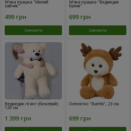
М'яка іграшка "Милий
М'яка іграшка "Ведмедик
зайчик"
Кремі"
Замовити
Замовити
Ведмедик гігант (бежевий)
Оленятко "Bambi", 23 см
120 см