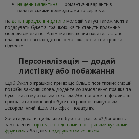
на день Валентина
— романтичні варіанти з
велетенськими ведмедиками та серцями.
На
день народження дитини
молодій матусі також можна
подарувати букет з іграшкою. Квіти стануть приємним
сюрпризом для неї. А ніжний плюшевий приятель стане
власністю новонародженого малюка, коли той трошки
підросте.
Персоналізація — додай
листівку або побажання
Щоб букет з іграшкою приніс ще більше позитивних емоцій,
потрібні важливі слова. Додайте до замовлення іграшка та
букет листівку з вашим текстом. Або попросить флористів
прикрасити композицію букет з іграшкою вишуканим
декором, який підсилить ефект подарунка.
Хочете додати ще більше в букет з іграшкою? Доповніть
замовлення
тортом
,
солодощами
,
повітряними кульками
,
фруктами
або цілим
подарунковим кошиком
.