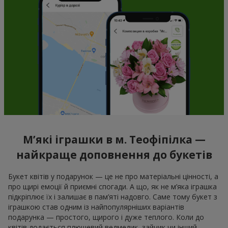
М’які іграшки в м. Теофіпілка —
найкраще доповнення до букетів
Букет квітів у подарунок — це не про матеріальні цінності, а
про щирі емоції й приємні спогади. А що, як не м’яка іграшка
підкріплює їх і залишає в пам’яті надовго. Саме тому букет з
іграшкою став одним із найпопулярніших варіантів
подарунка — простого, щирого і дуже теплого. Коли до
квітів додається плюшевий ведмедик, зайчик чи інший