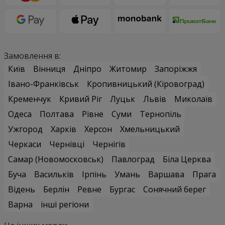
Замовлення в:
Київ
Вінниця
Дніпро
Житомир
Запоріжжя
Івано-Франківськ
Кропивницький (Кіровоград)
Кременчук
Кривий Ріг
Луцьк
Львів
Миколаїв
Одеса
Полтава
Рівне
Суми
Тернопіль
Ужгород
Харків
Херсон
Хмельницький
Черкаси
Чернівці
Чернігів
Самар (Новомосковськ)
Павлоград
Біла Церква
Буча
Васильків
Ірпінь
Умань
Варшава
Прага
Відень
Берлін
Ревне
Бургас
Сонячний берег
Варна
інші регіони