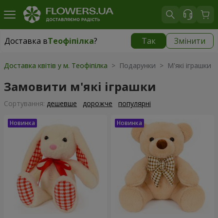
Доставка в
Теофіпілка
?
Так
Змінити
Доставка в
Теофіпілка
|
безкоштовно
Доставка квітів у м. Теофіпілка
> Подарунки > М'які іграшки
Замовити м'які іграшки
Сортування:
дешевше
дорожче
популярні