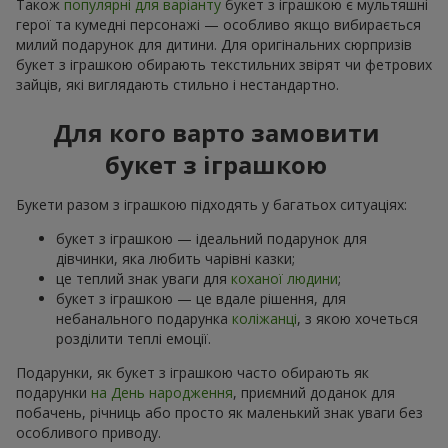
Також
популярні для варіанту
букет з іграшкою є мультяшні
герої та кумедні персонажі — особливо якщо вибирається
милий подарунок для дитини. Для оригінальних сюрпризів
букет з іграшкою обирають текстильних звірят чи фетрових
зайців, які виглядають стильно і нестандартно.
Для кого варто замовити
букет з іграшкою
Букети разом з іграшкою підходять у багатьох ситуаціях:
букет з іграшкою — ідеальний подарунок для
дівчинки, яка любить чарівні казки;
це теплий знак уваги для
коханої людини
;
букет з іграшкою — це вдале рішення, для
небанального подарунка
коліжанці
, з якою хочеться
розділити теплі емоції.
Подарунки, як букет з іграшкою часто обирають як
подарунки
на День народження
, приємний доданок для
побачень, річниць або просто як маленький знак уваги без
особливого приводу.