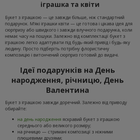
іграшка та квіти
Букет з іграшкою — це завжди більше, ніж стандартний
подарунок. М’які іграшки квіти — це готова і цікава ідея для
сюрпризу або швидкого і завжди влучного подарунка, коли
немає часу на пошуки. Залежно від комплектації букет з
іграшкою легко адаптувати під будь-який привід і будь-яку
людину. Просто підберіть потрібну флористичну
композицію і витончений сюрприз готовий до видачі.
Ідеї подарунків на День
народження, річницю, День
Валентина
Букет з іграшкою завжди доречний. Залежно від приводу
обирайте:
на день народження
яскравий букет з іграшкою
середнього або великого розміру;
на річницю — стримані композиції з ніжними
плюшевими друзями;