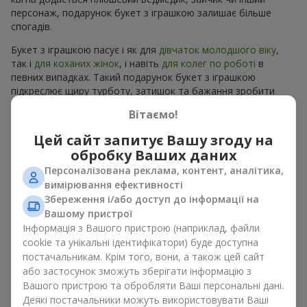
персонаж, подарунок букет з іграшкою залишає більше
спогадів.
Букет з іграшкою пасує і як для
дівчаток молодшого віку
,
так і
для коханих жінок
, і навіть
для колег по роботі
в
певних випадках. Такий подарунок букет з іграшкою
підкреслює щиру турботу, затишок та бажання зробити
людині приємно. На
flowers.ua
можна знайти різноманітні
Вітаємо!
пропозиції на будь-який смак та бюджет, щоб зробити
подарунок в м. Теофіпілка незабутнім.
Цей сайт запитує Вашу згоду на
обробку Ваших даних
Як м’яка іграшка підкреслює
Персоналізована реклама, контент, аналітика,
емоції разом із квітами
вимірювання ефективності
Збереження і/або доступ до інформації на
Вашому пристрої
Букет з іграшкою — універсальне і завжди влучне рішення.
Таке поєднання подвоює емоції та дає можливість
Інформація з Вашого пристрою (наприклад, файли
оновлювати їх в пам’яті, кожен раз, коли плюшевий
cookie та унікальні ідентифікатори) буде доступна
приятель потрапляє у поле зору Разом букет з іграшкою
постачальникам. Крім того, вони, а також цей сайт
працюють ідеально. Квіти та іграшка створюють баланс між
або застосунок зможуть зберігати інформацію з
красою і ніжністю, а ще залишають приємний подарунок на
Вашого пристрою та обробляти Ваші персональні дані.
довгі роки.
Деякі постачальники можуть використовувати Ваші