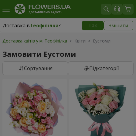
Доставка в
Теофіпілка
?
Так
Змінити
Доставка в
Теофіпілка
|
безкоштовно
Доставка квітів у м. Теофіпілка
> Квіти > Еустоми
Замовити Еустоми
Сортування
Підкатегорії