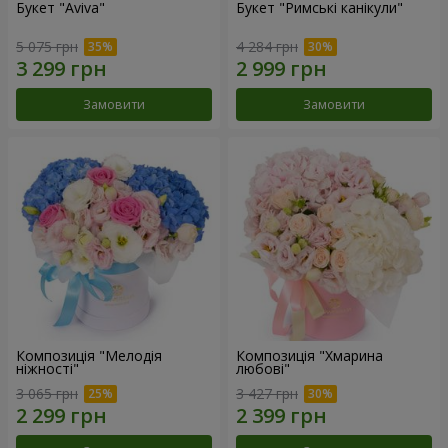
Букет "Aviva"
Букет "Римські канікули"
5 075 грн
4 284 грн
Замовити
Замовити
Композиція "Мелодія
Композиція "Хмарина
ніжності"
любові"
3 065 грн
3 427 грн