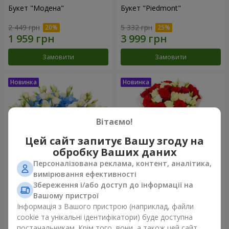
Букет "Модена"
Букет "Piedmont"
2 449 грн
5 332 грн
Замовити
Замовити
Вітаємо!
Цей сайт запитує Вашу згоду на
обробку Ваших даних
Персоналізована реклама, контент, аналітика,
вимірювання ефективності
Збереження і/або доступ до інформації на
Композиція "Сільвія"
Букет "Katarina"
Вашому пристрої
3 513 грн
2 949 грн
Інформація з Вашого пристрою (наприклад, файли
cookie та унікальні ідентифікатори) буде доступна
постачальникам. Крім того, вони, а також цей сайт