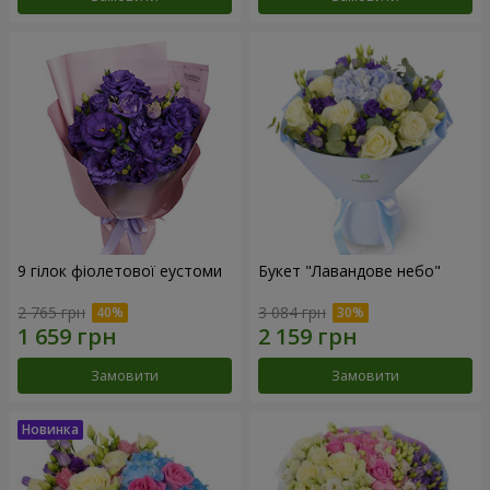
9 гілок фіолетової еустоми
Букет "Лавандове небо"
2 765 грн
3 084 грн
Замовити
Замовити