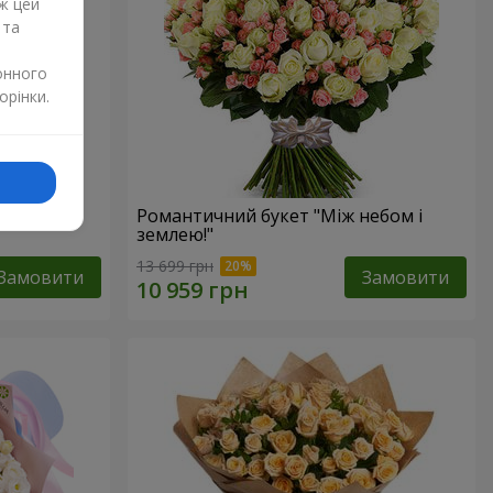
ж цей
 та
онного
орінки.
Романтичний букет "Між небом і
землею!"
13 699 грн
Замовити
Замовити