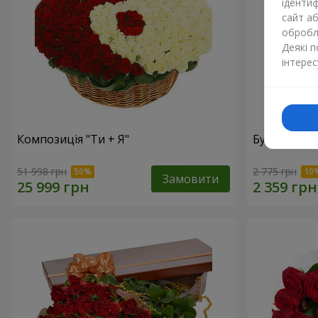
ідентиф
сайт а
обробля
Деякі 
інтерес
Композиція "Ти + Я"
Букет "У зах
51 998 грн
2 775 грн
Замовити