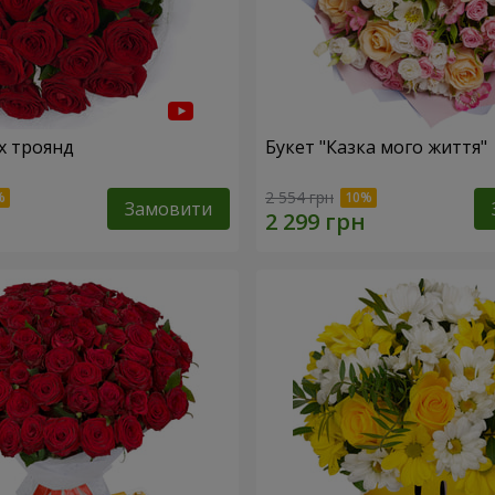
х троянд
Букет "Казка мого життя"
2 554 грн
Замовити