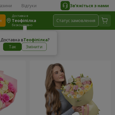
газини
Відгуки
Зв’яжіться з нами
Доставка в
и
Теофіпілка
Статус замовлення
безкоштовно
Доставка в
Теофіпілка
?
Так
Змінити