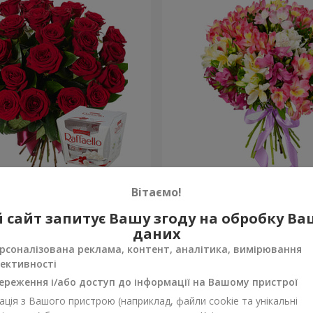
ень народження, з
Букет "Казка для двох!"
Вітаємо!
1 732 грн
 сайт запитує Вашу згоду на обробку В
Замовити
даних
рсоналізована реклама, контент, аналітика, вимірювання
ективності
ереження і/або доступ до інформації на Вашому пристрої
ція з Вашого пристрою (наприклад, файли cookie та унікальні