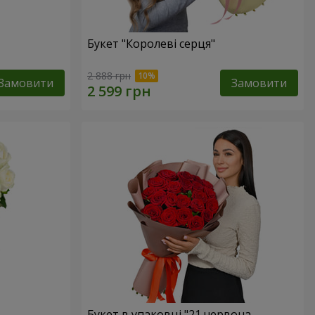
Букет "Королеві серця"
2 888 грн
Замовити
Замовити
Букет в упаковці "21 червона