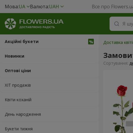
Мова:
UA
Валюта:
UAH
Все про Flowers.u
Акційні букети
Доставка квіті
Замовит
Новинки
Сортування:
д
Оптові ціни
ХІТ продажів
Квіти коханій
День народження
Букети тижня