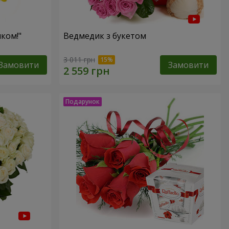
ком!"
Ведмедик з букетом
3 011 грн
Замовити
Замовити