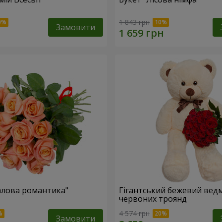
1 843 грн
Замовити
алова романтика"
Гігантський бежевий ведм
червоних троянд
4 574 грн
Замовити