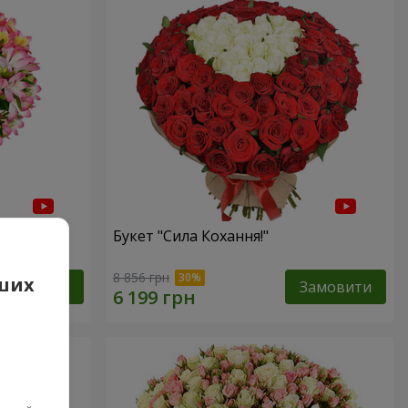
Букет "Сила Кохання!"
8 856 грн
аших
Замовити
Замовити