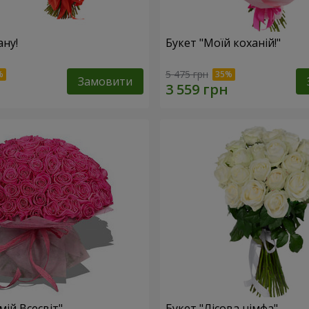
ану!
Букет "Моїй коханій!"
5 475 грн
Замовити
мій Всесвіт"
Букет "Лісова німфа"