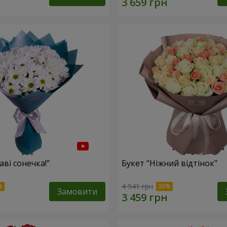
аві сонечка!"
Букет "Ніжний відтінок"
4 941 грн
Замовити