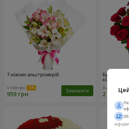
7 ніжних альстромерій
Букет "У Д
коханням!"
1 128 грн
3 229 грн
Цей
Замовити
Пе
еф
Зб
Інформа