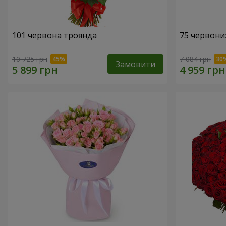
101 червона троянда
75 червони
10 725 грн
7 084 грн
Замовити