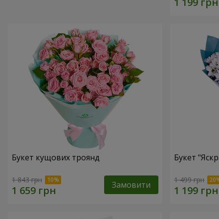
Букет кущових троянд
Букет "Яскр
1 843 грн
1 499 грн
Замовити