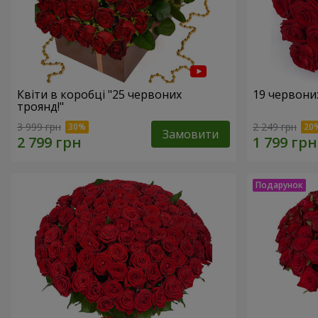
Квіти в коробці "25 червоних
19 червони
троянд!"
3 999 грн
2 249 грн
Замовити