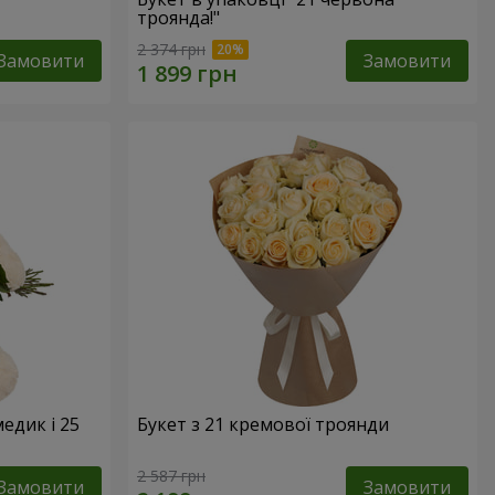
троянда!"
2 374 грн
Замовити
Замовити
едик і 25
Букет з 21 кремової троянди
2 587 грн
Замовити
Замовити