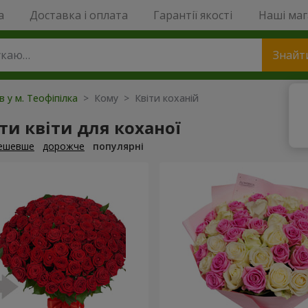
a
Доставка і оплата
Гарантії якості
Наші ма
Знайт
в у м. Теофіпілка
> Кому > Квіти коханій
и квіти для коханої
ешевше
дорожче
популярні