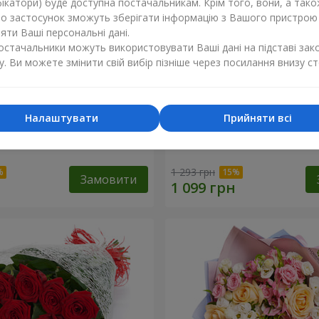
ікатори) буде доступна постачальникам. Крім того, вони, а тако
бо застосунок зможуть зберігати інформацію з Вашого пристрою
ти Ваші персональні дані.
постачальники можуть використовувати Ваші дані на підставі зак
у. Ви можете змінити свій вибір пізніше через посилання внизу ст
Налаштувати
Прийняти всі
ваті від тебе!"
11 червоних троянд
1 293 грн
Замовити