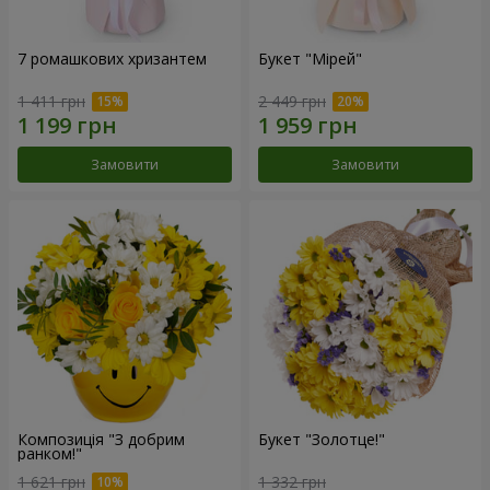
7 ромашкових хризантем
Букет "Мірей"
1 411 грн
2 449 грн
Замовити
Замовити
Композиція "З добрим
Букет "Золотце!"
ранком!"
1 621 грн
1 332 грн