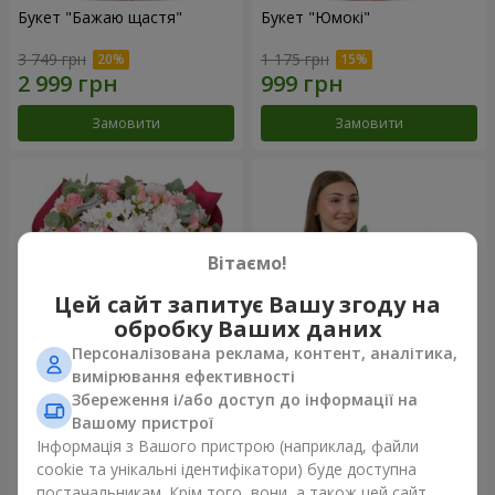
Букет "Бажаю щастя"
Букет "Юмокі"
3 749 грн
1 175 грн
Замовити
Замовити
Вітаємо!
Цей сайт запитує Вашу згоду на
обробку Ваших даних
Персоналізована реклама, контент, аналітика,
вимірювання ефективності
Збереження і/або доступ до інформації на
Букет "Чарівність ніжності"
Композиція "Білосніжна
гармонія"
Вашому пристрої
3 499 грн
3 065 грн
Інформація з Вашого пристрою (наприклад, файли
cookie та унікальні ідентифікатори) буде доступна
постачальникам. Крім того, вони, а також цей сайт