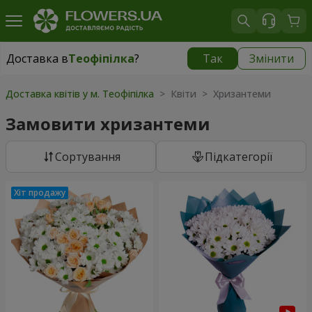
Доставка в
Теофіпілка
?
Так
Змінити
Доставка в
Теофіпілка
|
безкоштовно
Доставка квітів у м. Теофіпілка
> Квіти > Хризантеми
Замовити хризантеми
Сортування
Підкатегорії