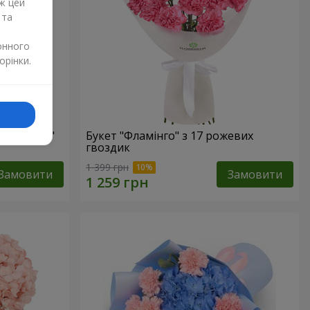
ж цей
 та
онного
орінки.
кого моря"
Букет "Фламінго" з 17 рожевих
гвоздик
1 399 грн
Замовити
Замовити