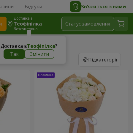
газини
Відгуки
Зв’яжіться з нами
Доставка в
и
Теофіпілка
Статус замовлення
безкоштовно
Доставка в
Теофіпілка
?
Так
Змінити
Підкатегорії