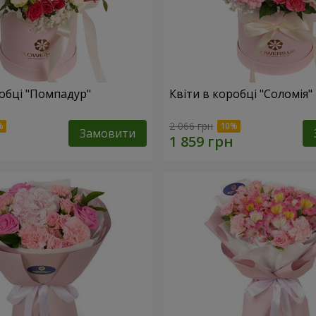
робці "Помпадур"
Квіти в коробці "Соломія"
2 066 грн
Замовити