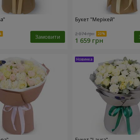
а"
Букет "Мерікей"
2 074 грн
Замовити
ера"
Букет "Laura"