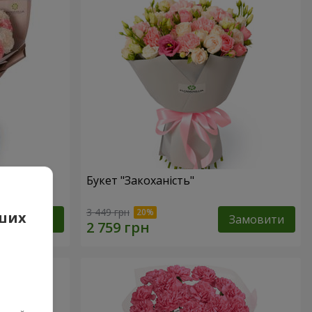
Букет "Закоханість"
3 449 грн
аших
Замовити
Замовити