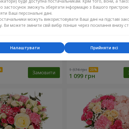
ікатори) буде доступна постачальникам. Крім того, вони, а тако
бо застосунок зможуть зберігати інформацію з Вашого пристрою
ти Ваші персональні дані.
постачальники можуть використовувати Ваші дані на підставі зак
у. Ви можете змінити свій вибір пізніше через посилання внизу ст
Налаштувати
Прийняти всі
евр"
Букет "Королева Карибсь
1 374 грн
Замовити