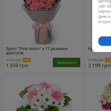
ідентиф
сайт а
обробля
Деякі 
інтерес
Букет "Pink vision" з 17 рожевих
Букет "Шед
діантусів
1 732 грн
2 749 грн
Замовити