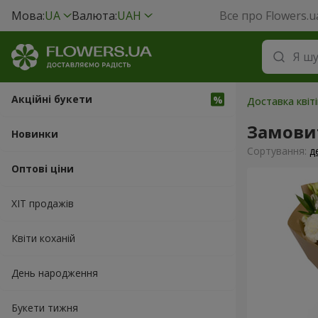
Мова:
UA
Валюта:
UAH
Все про Flowers.u
Акційні букети
Доставка квіті
Замови
Новинки
Сортування:
д
Оптові ціни
ХІТ продажів
Квіти коханій
День народження
Букети тижня