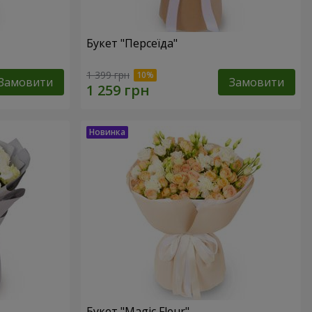
Букет "Персеїда"
1 399 грн
Замовити
Замовити
Букет "Magic Fleur"