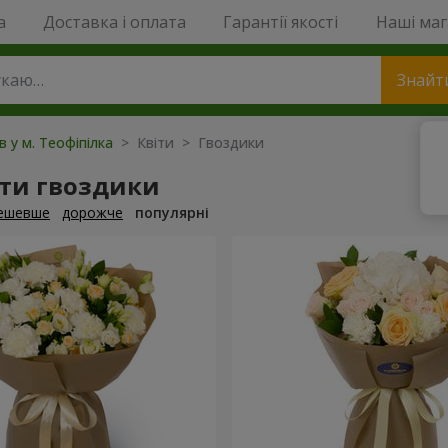
a
Доставка і оплата
Гарантії якості
Наші ма
Знайт
в у м. Теофіпілка
> Квіти > Гвоздики
ти гвоздики
ешевше
дорожче
популярні