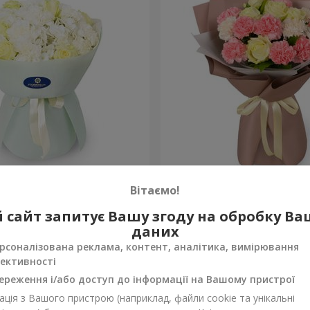
"
Букет "Мадейра"
Вітаємо!
1 764 грн
 сайт запитує Вашу згоду на обробку В
Замовити
даних
рсоналізована реклама, контент, аналітика, вимірювання
ективності
ереження і/або доступ до інформації на Вашому пристрої
ція з Вашого пристрою (наприклад, файли cookie та унікальні