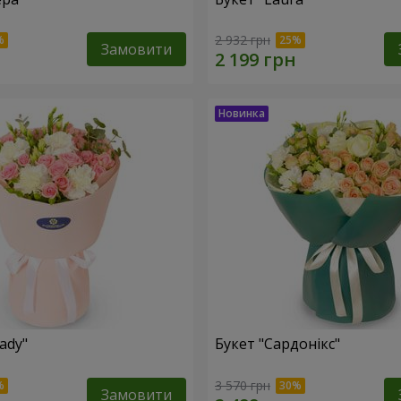
2 932 грн
Замовити
ady"
Букет "Сардонікс"
3 570 грн
Замовити