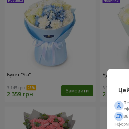
Букет "Sia"
Букет "Ваба
3 145 грн
3 370 грн
Цей
Замовити
Пе
еф
Зб
Інформа