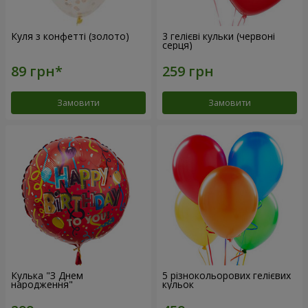
Куля з конфетті (золото)
3 гелієві кульки (червоні
серця)
Замовити
Замовити
Кулька "З Днем
5 різнокольорових гелієвих
народження"
кульок