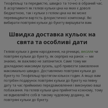
Теофіпільці та передмістю, швидко та точно в обраний час.
В асортименті як гелієві кульки ціна на яких є доволі
бюджетною, так і кульки з гелієм ціна на які може
перевищувати вартість флористичної композиції. Які
вибирати повітряні кульки до букету вирішувати вам.
Швидка доставка кульок на
свята та особливі дати
Гелієві кульки з днем народження, на річницю,
весілля
чи
повітряні кульки до букету, як сюрприз на ранок — ми
знаємо, як важливо не запізнитися. Саме тому ми
докладаємо максимум зусиль, щоб привезти замовлення
максимально швидко. Доставляємо повітряні кульки до
букету по Теофіпільці протягом кількох годин. А якщо вам
потрібен подарунок повітряні кульки до букету на певну
дату та час приймаємо передзамовлення і виконуємо ваші
побажання. На гелеві кульки ціна прийнятна кожному, тому
не відмовляйте собі в такому чудовому доданку, як
повітряні кульки до букету.