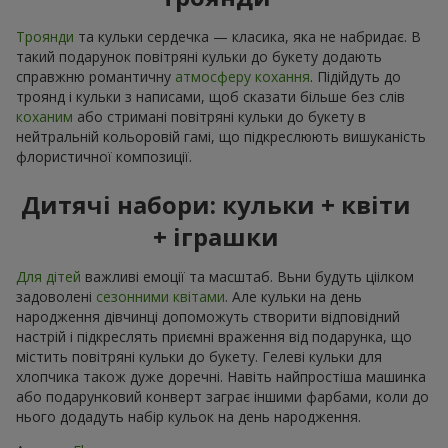
Троянди
та кульки сердечка — класика, яка не набридає. В
такий подарунок повітряні кульки до букету додають
справжню романтичну
атмосферу кохання
. Підійдуть до
троянд і кульки з написами, щоб сказати більше без слів
коханим
або стримані повітряні кульки до букету в
нейтральній кольоровій гамі, що підкреслюють вишуканість
флористичної композиції.
Дитячі набори: кульки + квіти
+ іграшки
Для дітей
важливі емоції та масштаб. Вьни будуть ціілком
задоволені
сезонними квітами
. Але кульки на день
народження дівчинці допоможуть створити відповідний
настрій і підкреслять приємні враження від подарунка, що
містить повітряні кульки до букету. Гелеві кульки для
хлопчика також дуже доречні. Навіть найпростіша машинка
або подарунковий конверт заграє іншими фарбами, коли до
нього додадуть набір кульок на день народження.