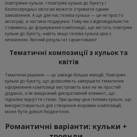
повітряних кульок. І повітряні кульки до букету і
безпосередньо квіти ви можете отримати одним
замовлення. А ще для нас гелева кулька — це не просто
аксесуар, а частина подарунка. Тому ми з відповідальністю
ставимось до формування композиціїї, що містить повітряні
кульки до букету, навіть якщо гелева кулька ціна є
незначною. Якісний результат гарантовано!
Тематичні композиції з кульок та
квітів
Тематичні рішення — це завжди більше емоцій. Повітряні
кульки до букету, що дозволяють завершити тематичне
оформлення композиції виступають вже не як простий
доданок, а як вишуканий декоративний елемент, що
підсилює відчуття стилю. При цьому ціна гелевих кульок, що
використовуються для створення яскравих композицій,
може бути доволі бюджетною.
Романтичні варіанти: кульки +
троянди