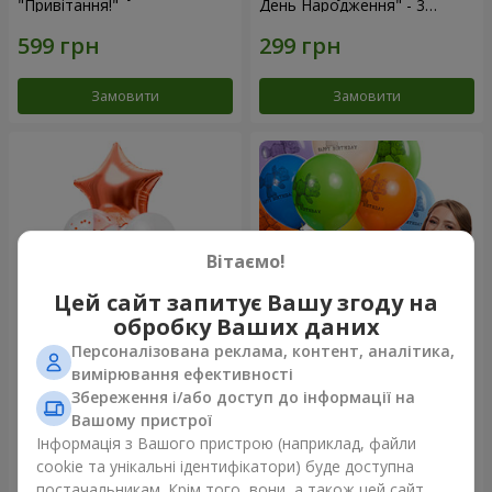
"Привітання!"
День Народження" - 3
кульки
Замовити
Замовити
Вітаємо!
Цей сайт запитує Вашу згоду на
обробку Ваших даних
Персоналізована реклама, контент, аналітика,
Фонтан куль “Світ чудес”
Коллекция шариков "День
вимірювання ефективності
рождения" (с Тедди)
Збереження і/або доступ до інформації на
Вашому пристрої
Інформація з Вашого пристрою (наприклад, файли
cookie та унікальні ідентифікатори) буде доступна
Замовити
Замовити
постачальникам. Крім того, вони, а також цей сайт