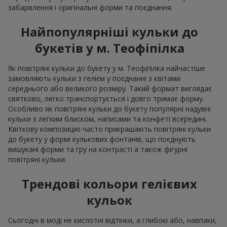
забарвлення і оригінальні форми та поєднання.
Найпопулярніші кульки до
букетів у м. Теофіпілка
Як повітряні кульки до букету у м. Теофіпілка найчастіше
замовляють кульки з гелієм у поєднанні з квітами
середнього або великого розміру. Такий формат виглядає
святково, легко транспортується і довго тримає форму.
Особливо як повітряні кульки до букету популярні надувні
кульки з легким блиском, написами та конфеті всередині.
Квіткову композицію часто прикрашають повітряні кульки
до букету у формі кулькових фонтанів, що поєднують
вишукані форми та гру на контрасті а також фігурні
повітряні кульки.
Трендові кольори гелієвих
кульок
Сьогодні в моді не кислотні відтінки, а глибокі або, навпаки,