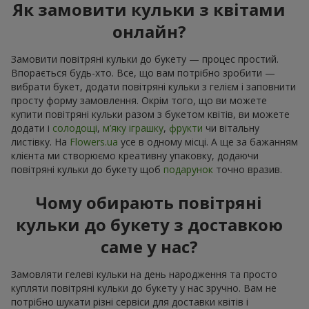
Як замовити кульки з квітами
онлайн?
Замовити повітряні кульки до букету — процес простий.
Впорається будь-хто. Все, що вам потрібно зробити —
вибрати букет, додати повітряні кульки з гелієм і заповнити
просту форму замовлення. Окрім того, що ви можете
купити повітряні кульки разом з букетом квітів, ви можете
додати і
солодощі
,
м’яку іграшку
,
фрукти
чи вітальну
листівку. На
Flowers.ua
усе в одному місці. А ще за бажанням
клієнта ми створюємо креативну упаковку, додаючи
повітряні кульки до букету щоб
подарунок
точно вразив.
Чому обирають повітряні
кульки до букету з доставкою
саме у нас?
Замовляти гелеві кульки на день народження та просто
купляти повітряні кульки до букету у нас зручно. Вам не
потрібно шукати різні сервіси для доставки квітів і