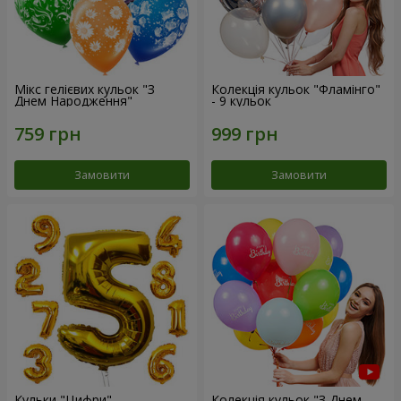
Мікс гелієвих кульок "З
Колекція кульок "Фламінго"
Днем Народження"
- 9 кульок
Замовити
Замовити
Кульки "Цифри"
Колекція кульок "З Днем