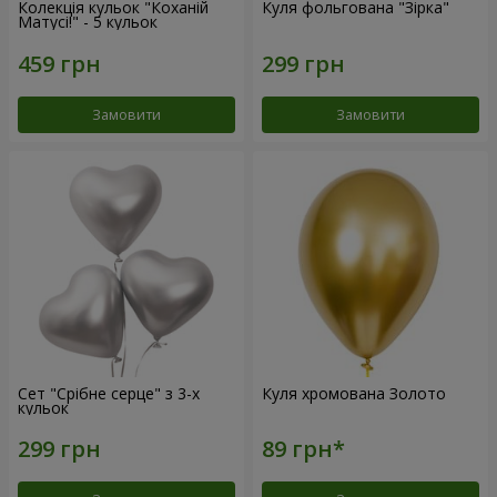
Колекція кульок "Коханій
Куля фольгована "Зірка"
Матусі!" - 5 кульок
Замовити
Замовити
Сет "Срібне серце" з 3-х
Куля хромована Золото
кульок