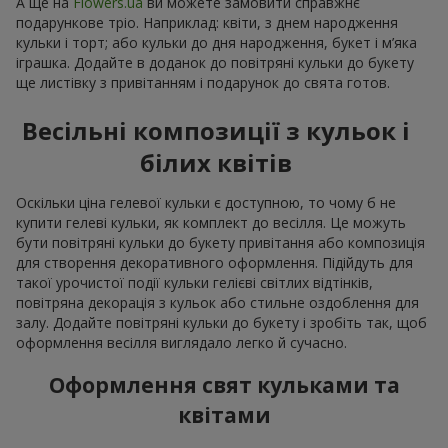
А ще на
Flowers.ua
ви можете замовити справжнє
подарункове тріо. Наприклад: квіти, з днем народження
кульки і торт; або кульки до дня народження, букет і м’яка
іграшка. Додайте в доданок до повітряні кульки до букету
ще листівку з привітанням і подарунок до свята готов.
Весільні композиції з кульок і
білих квітів
Оскільки ціна гелевої кульки є доступною, то чому б не
купити гелеві кульки, як комплект до весілля. Це можуть
бути повітряні кульки до букету привітання або композиція
для створення декоративного оформлення. Підійдуть для
такої урочистої події кульки гелієві світлих відтінків,
повітряна декорація з кульок або стильне оздоблення для
залу. Додайте повітряні кульки до букету і зробіть так, щоб
оформлення весілля виглядало легко й сучасно.
Оформлення свят кульками та
квітами