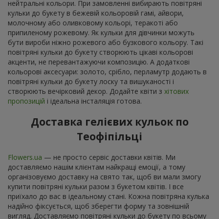
нейтральні кольори. При замовленні вибирають повітряні
кульки до букету в бежевій кольоровій гамі, айвори,
молочному або оливковому кольорі, теракоті або
припиленому рожевому. Як кульки для дівчинки можуть
бути вироби ніжно рожевого або бузкового кольору. Такі
повітряні кульки до букету створюють цікаві кольорові
акценти, не перевантажуючи композицію. А додаткові
кольорові аксесуари: золото, срібло, перламутр додають в
повітряні кульки до букету лоску та вишуканості і
створюють вечірковий декор. Додайте квіти з
хітових
пропозицій
і ідеальна інсталяція готова.
Доставка гелієвих кульок по
Теофіпільці
Flowers.ua
— не просто сервіс доставки квітів. Ми
доставляємо нашім клієнтам найкращі емоції, а тому
організовуємо доставку на свято так, щоб ви мали змогу
купити повітряні кульки разом з букетом квітів. І все
приїхало до вас в ідеальному стані. Кожна повітряна кулька
надійно фіксується, щоб зберегти форму та зовнішній
вигляд. Доставляємо повітряні кульки до букету по всьому