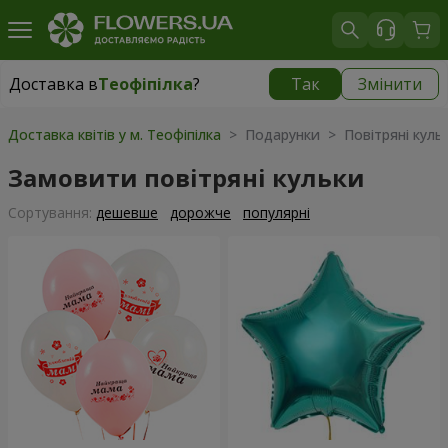
Доставка в
Теофіпілка
?
Так
Змінити
Доставка в
Теофіпілка
|
безкоштовно
Доставка квітів у м. Теофіпілка
> Подарунки > Повітряні куль
Замовити повітряні кульки
Сортування:
дешевше
дорожче
популярні