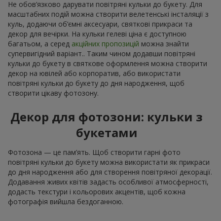
Не обов’язково дарувати повітряні кульки до букету. Для
масштабних подій можна створити велетенські інсталяції з
куль, додаючи об’ємні аксесуари, святкові прикраси та
декор для вечірки. На кульки гелеві ціна є доступною
багатьом, а серед
акційних пропозицій
можна знайти
супервигідний варіант.. Таким чином додавши повітряні
кульки до букету в святкове оформлення можна створити
декор на ювілей або корпоратив, або використати
повітряні кульки до букету до дня народження, щоб
створити цікаву фотозону.
Декор для фотозони: кульки з
букетами
Фотозона — це пам’ять. Щоб створити гарні фото
повітряні кульки до букету можна використати як прикраси
до дня народження або для створення повітряної декорації.
Додавання живих квітів задасть особливої атмосферності,
додасть текстури і кольорових акцентів, щоб кожна
фотографія вийшла бездоганною.