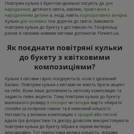
Повітряні кульки з букетом ідеально пасують до
дня
народження
, дитячого свята, ювілею,
привітання з
народженням дитини
а, іноді, навіть
корпоративної вечірки
.
Кульки
для чоловіка
теж доречні до свята. Замовити
повітряні кульки до букету з доставкою по Теофіпільці
разом зі свіжими живими квітами допомогає Flowers.ua.
Як поєднати повітряні кульки
до букету з квітковими
композиціями?
Кульки з квітами гарно поєднуються, коли є ідеальний
баланс. Повітряні кульки з квітами не мають брати акцент
на себе. Вони лише доповнюють квіткову композицію та
задають певні акценти. Тому повітряні кульки до букету
маленького розміру з
гіпсофіл
чи
гвоздик
варто обирати
спокійні за колірною гамою та в невеликій кількості.
Натомість у великих композиціях з
орхідей
або
півоній
вдала гра флористики та декору дозволяє використовувати
повітряні кульки до букету зібрані в окремі витвори
аеродизайну. Тут припустима велика кількість, яскраве