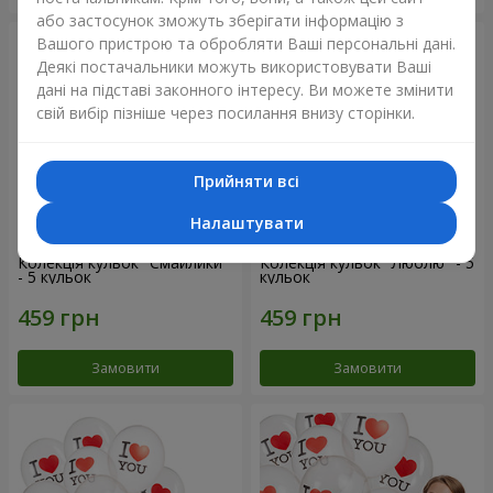
або застосунок зможуть зберігати інформацію з
Вашого пристрою та обробляти Ваші персональні дані.
Деякі постачальники можуть використовувати Ваші
дані на підставі законного інтересу. Ви можете змінити
свій вибір пізніше через посилання внизу сторінки.
Прийняти всі
Налаштувати
Колекція кульок "Смайлики"
Колекція кульок "Люблю" - 5
- 5 кульок
кульок
Замовити
Замовити