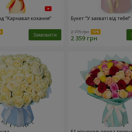
нд "Карнавал кохання"
Букет "У захваті від тебе!"
2 775 грн
Замовити
янда
51 різнокольорова троян