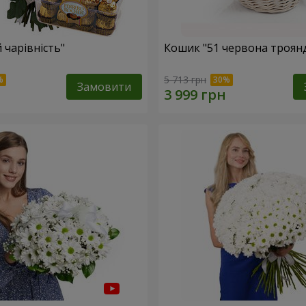
 чарівність"
Кошик "51 червона троян
5 713 грн
Замовити