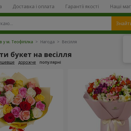
a
Доставка і оплата
Гарантії якості
Наші ма
Знайт
в у м. Теофіпілка
> Нагода > Весілля
и букет на весілля
ешевше
дорожче
популярні