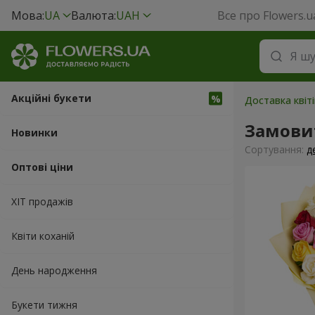
Мова:
UA
Валюта:
UAH
Все про Flowers.u
Акційні букети
Доставка квіті
Замовит
Новинки
Сортування:
д
Оптові ціни
ХІТ продажів
Квіти коханій
День народження
Букети тижня