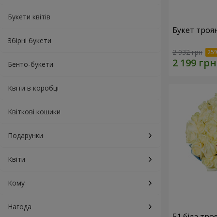
Букети квітів
Букет троя
Збірні букети
2 932 грн
Бенто-букети
Квіти в коробці
Квіткові кошики
Подарунки
Квіти
Кому
Нагода
51 біла тро