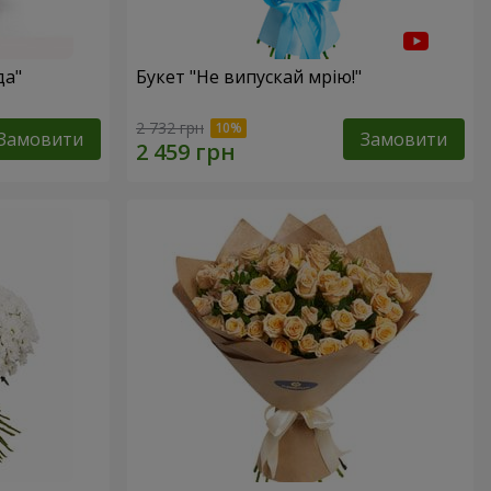
да"
Букет "Не випускай мрію!"
2 732 грн
Замовити
Замовити