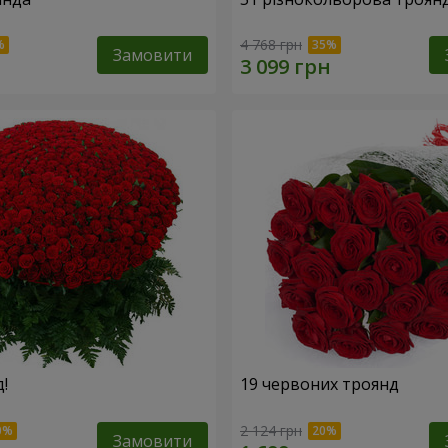
4 768 грн
Замовити
!
19 червоних троянд
2 124 грн
Замовити