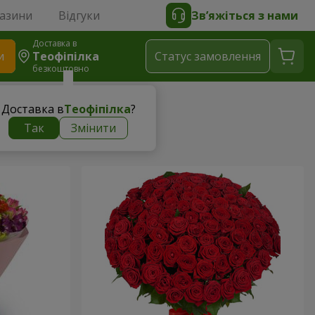
газини
Відгуки
Зв’яжіться з нами
Доставка в
и
Теофіпілка
Статус замовлення
безкоштовно
Доставка в
Теофіпілка
?
Так
Змінити