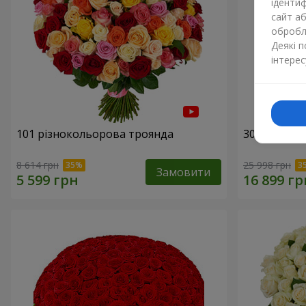
ідентиф
сайт а
обробля
Деякі 
інтерес
101 різнокольорова троянда
301 червон
8 614 грн
25 998 грн
Замовити