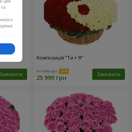
ж цей
 та
онного
орінки.
Композиція "Ти + Я"
51 998 грн
Замовити
Замовити