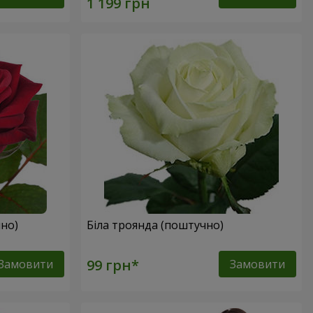
но)
Біла троянда (поштучно)
Замовити
Замовити