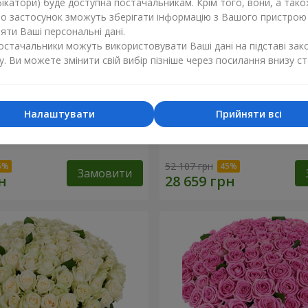
ікатори) буде доступна постачальникам. Крім того, вони, а тако
бо застосунок зможуть зберігати інформацію з Вашого пристрою
ти Ваші персональні дані.
постачальники можуть використовувати Ваші дані на підставі зак
у. Ви можете змінити свій вибір пізніше через посилання внизу ст
Налаштувати
Прийняти всі
а троянда
501 червона троянда
52 107 грн
Замовити