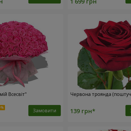
мій Всесвіт"
Червона троянда (поштуч
Замовити