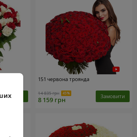
а
151 червона троянда
14 835 грн
аших
Замовити
Замовити