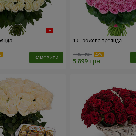
оянда
101 рожева троянда
7 865 грн
Замовити