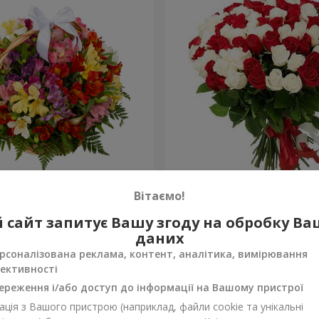
тромерій "Акварель"
101 червона і біла троянд
Вітаємо!
6 443 грн
 сайт запитує Вашу згоду на обробку В
Замовити
даних
рсоналізована реклама, контент, аналітика, вимірювання
ективності
ереження і/або доступ до інформації на Вашому пристрої
ція з Вашого пристрою (наприклад, файли cookie та унікальні