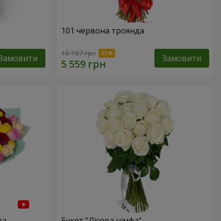
101 червона троянда
10 107 грн
Замовити
Замовити
да
Букет "Лісова німфа"