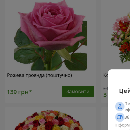
Рожева троянда (поштучно)
Кошик альс
3 646 грн
Цей
Замовити
Пе
еф
Зб
Інформа