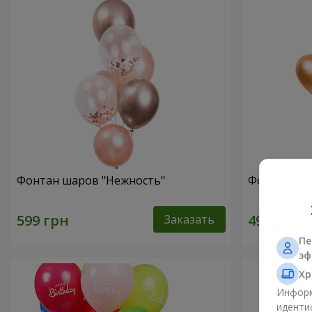
Фонтан шаров "Нежность"
Фонтан шар
Заказать
Пе
эф
Хр
Информ
иденти