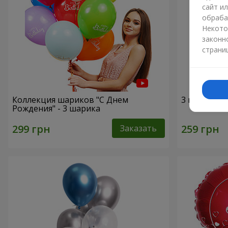
сайт и
обраба
Некото
законн
страни
Коллекция шариков "С Днем
3 гелиевых
Рождения" - 3 шарика
Заказать