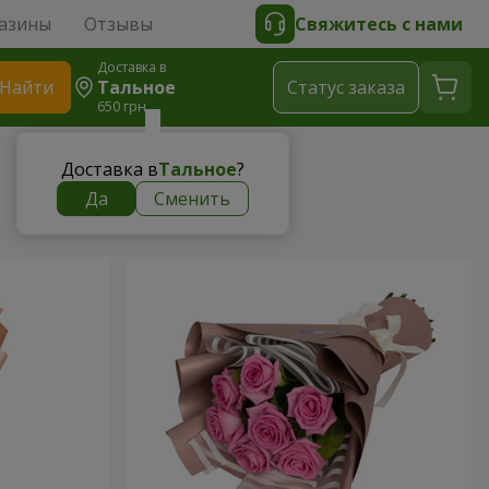
азины
Отзывы
Свяжитесь с нами
Доставка в
Найти
Тальное
Cтатус заказа
650 грн
Доставка в
Тальное
?
Да
Сменить