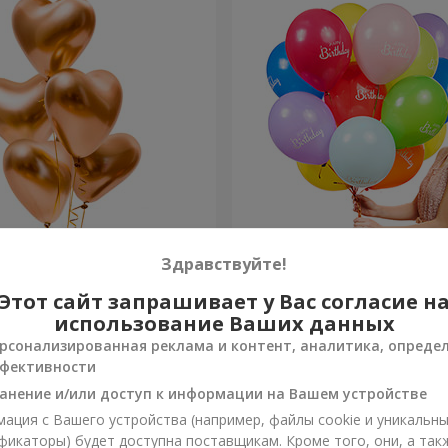
ов “Golden hearts”
Коллекция шариков "С Д
Здравствуйте!
Рождения!"- 5 шариков
Этот сайт запрашивает у Вас согласие н
Заказать
использование Ваших данных
рсонализированная реклама и контент, аналитика, опреде
фективности
анение и/или доступ к информации на Вашем устройстве
ация с Вашего устройства (например, файлы cookie и уникальн
фикаторы) будет доступна поставщикам. Кроме того, они, а так