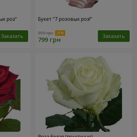
ых роз"
Букет "7 розовых роз!"
999 грн
Заказать
Заказать
Роза белая (поштучно)