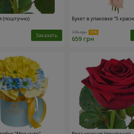
я (поштучно)
Букет в упаковке "5 красн
775 грн
Заказать
робке "Мое чудо"
Роза красная (поштучно)