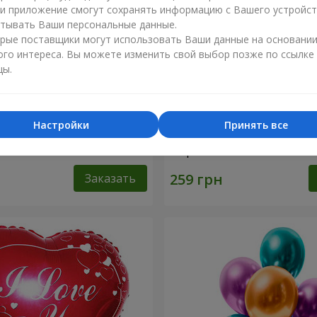
ли приложение смогут сохранять информацию с Вашего устройст
тывать Ваши персональные данные.
рые поставщики могут использовать Ваши данные на основани
ого интереса. Вы можете изменить свой выбор позже по ссылке
цы.
Настройки
Принять все
 шарика (розовые сердца)
Коллекция шариков "Смай
шарика
Заказать