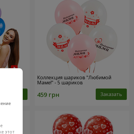
нем
Коллекция шариков "Любимой
Маме!" - 5 шариков
а
Заказать
Заказать
ление
ые
же этот