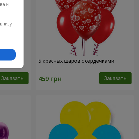
ва и
и
 внизу
лики" - 3
5 красных шаров с сердечками
Заказать
Заказать