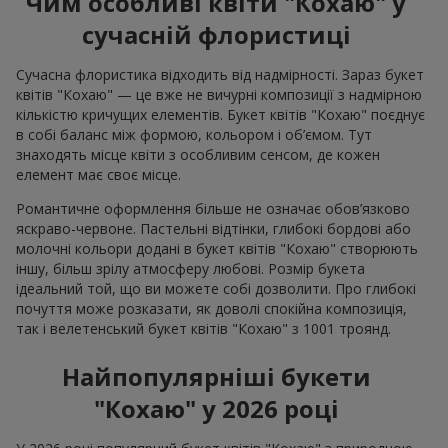
Фотогалерея
Усі фото доставок
Замовити цей товар
Наші клієнти