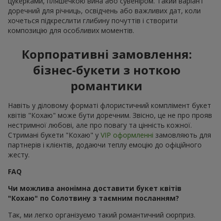
Справжня магія, що має букет квітів "Кохаю" міститься у
його маленьких, але таких важливих деталях. Флористи
салону
Flowers.ua
докладають максимум зусиль, щоб ніжні
пелюстки з романтикою утворювали плавні лінії поєднані з
вишуканими доданками і делікатними акцентами. Не аби яку
роль відіграє пакування. Саме за його допомогою можна
досягти передачі справжніх теплих почуттів в букеті, які
відчуваються з першого погляду.
Дарувати букет квітів "Кохаю" - це використовувати
квіткову мову почуттів на максимальних обертах. Букет
квітів "Кохаю" не кричить, а говорить тихо і впевнено,
залишаючи після себе відчуття щирості.
Чим особливі квіти "Кохаю" у
сучасній флористиці
Сучасна флористика відходить від надмірності. Зараз букет
квітів "Кохаю" — це вже не вичурні композиції з надмірною
кількістю кричущих елементів. Букет квітів "Кохаю" поєднує
в собі баланс між формою, кольором і об’ємом. Тут