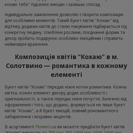
зізнатися в почуттях
Коли людина хоче розповісти про свої почуття, іноді слова
підібрати надто складно. Тут на допомогу приходить букет
квітів "Кохаю". Букет квітів "Кохаю" говорить все замість
вас; промовляє квітковою мовою почуттів, зрозумілою та
без пояснень. Подарувати букет квітів "Кохаю" не просто
банальний, красивий жест, а емоційний посил через квіти,
який передає тепло, ніжність і щирість.
Букети "Кохаю" створюються так, щоб зробити
максимальний акцент на настрій. Легкий аромат, продумана
палітра, гармонійна форма — усе працює на те, щоб букет
квітів "Кохаю" виглядав як знак кохання в кольорах, а не
просто формальний подарунок. На
flowers.ua
легко знайти
як стримані рішення, щоб передати теплі почуття в букеті,
так і яскраві композиції, що говорять мовою пристрасті.
Варіанти квіткових поєднань у
букеті квітів "Кохаю"