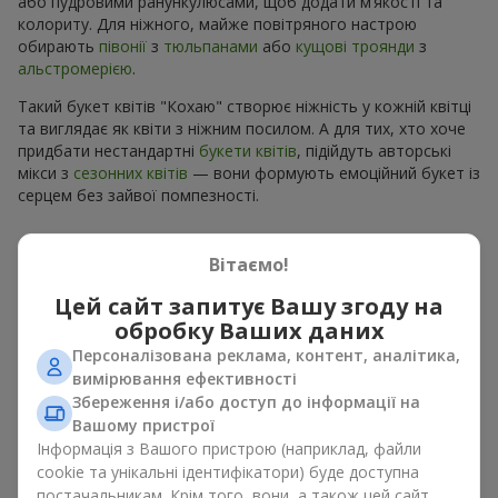
троянда"
4 199 грн
5 570 грн
Замовити
Замовити
Вітаємо!
Цей сайт запитує Вашу згоду на
обробку Ваших даних
Персоналізована реклама, контент, аналітика,
Букет "Казка мого життя"
Кошик "Янголятко"
вимірювання ефективності
Збереження і/або доступ до інформації на
2 443 грн
1 999 грн
Вашому пристрої
Інформація з Вашого пристрою (наприклад, файли
cookie та унікальні ідентифікатори) буде доступна
Замовити
Замовити
постачальникам. Крім того, вони, а також цей сайт