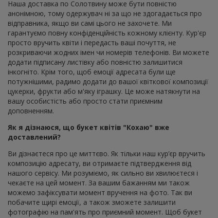
знаходять місце квіти з особливим сенсом, де кожен
елемент має своє місце.
Романтичне оформлення більше не означає обов’язково
яскраво-червоне. Пастельні відтінки, глибокі бордові або
молочні кольори додані в букет квітів "Кохаю" створюють
іншу, більш зрілу атмосферу любові. Розмір букета
ідеальний той, що ви можете собі дозволити. Про глибокі
почуття може розказати, як доволі спокійна композиція,
так і велетенський букет квітів "Кохаю" з 1001 троянд.
Найпопулярніші букети
"Кохаю" у 2026 році
У 2026 році популярний букет квітів "Кохаю" з природною
формою. Ніжні квіти для неї у спокійних відтінках, мікси з
сезонних квітів, легка асиметрія — усе це формує сучасний
вигляд любовного букета із серцевим символом.
Один із ключових трендів — монобукети. Букет квітів
"Кохаю" з одного виду квітів виглядає лаконічно, але дуже
виразно.
Тюльпани
,
іриси
,
гортензії
або
троянди
в одному