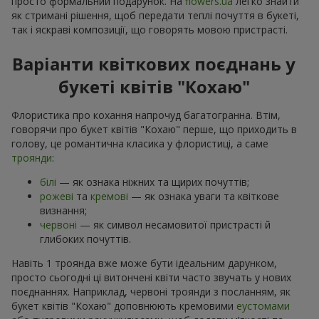
51 рожева троянда
Кошик "З найкращими
побажаннями!"
5 229 грн
5 999 грн
Замовити
Замовити
Букет "Очей чарівність"
Кошик "51 червона