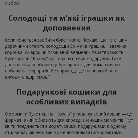
ексклюзивним оформленням стане в нагоді до
визначного моменту у стосунках.
Пам’ятайте: букет квітів "Кохаю" — це квіти з особливим
сенсом, які не перевантажені декором і дозволяють емоції
бути головною.
Кому і коли дарувати
композицію квітів "Кохаю"
Букет квітів "Кохаю" не прив’язаний до конкретної дати. Такі
квіти дарують
коханій людині
, як жест уваги з квітами без
приводу, на річницю, у
день народження
або навіть після
сварки. До речі, букет квітів "Кохаю" можна дарувати не
лише
коханій жінці
. Вони чудово пасуватимуть, як
подарунок
для дружини
,
мами
, або, навіть, як невеличкий
презент на весілля
для молодят.
Квіти "Кохаю" з доставкою по
Солотвину — мова кохання без слів