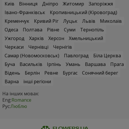
Букет квітів "Кохаю" оформлений у коробках або
кошиках
виглядає цілісно й стильно. Вони зручні для доставки, не
потребують вази для зберігання та довше тримають
форму. Поєднання естетики і практичності — ось за що так
цінують такий букет квітів "Кохаю"
Як створюються авторські
композиції квітів "Кохаю"
Авторські букети починаються з ідеї. Створюючи
оригінальний букет квітів "Кохаю", флорист працює не лише
з квітами, а з емоцією. Це дозволяє не тільки сформувати
витончену флористичну композицію, а й додавати символ
любові в букеті, який виглядає унікально і не повторюється.
Чому композиції квітів
"Кохаю" — ідеальний
подарунок
Букет квітів "Кохаю" — щирий дарунок у квітах, який не