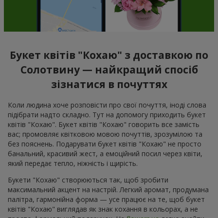
101 біла троянда
101 рожева троянда
7 624 грн
7 865 грн
Замовити
Замовити