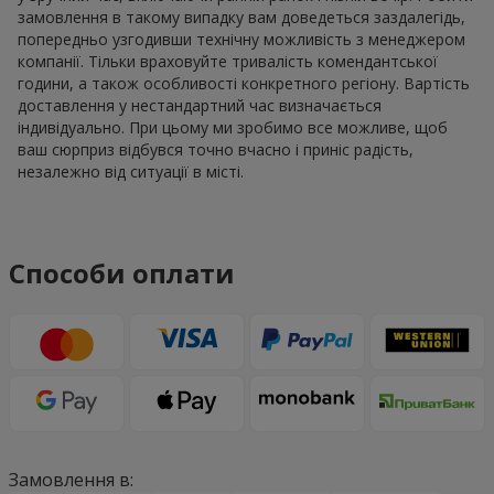
неймовірні враження.
Композиція квітів "Кохаю" в м.
Солотвино — романтика в кожному
елементі
Букет квітів "Кохаю" передає ніжні нотки романтики. Кожна
квітка, кожен елемент декору додає особливості і
оригінальності, а також передає ніжні почуття. Залежно від
оформлення і того, що додано, формується не лише букет
квітів "Кохаю", а й букет емоцій, повний різноманітного
забарвлення і яскравих акцентів.
В асортименті
Flowers.ua
ви можете придбати букет квітів
"Кохаю" вартістю
до 700 грн
;
700-1000 грн
;
1000-1500 грн
;
понад 1500 грн
, залежно від вашого бюджету та
індивідуальних побажань.
Композиція квітів "Кохаю" у
коробках та кошиках