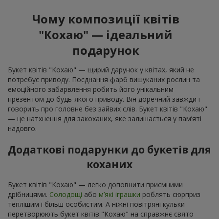
мікси з
сезонних квітів
— вони формують емоційний букет із
серцем без зайвої помпезності.
Як обрати ідеальний букет
квітів "Кохаю" для близької
людини
Ідеальний букет квітів "Кохаю" починається з уваги до
деталей. Важливо врахувати не лише колірні вподобання, а
й характер людини. Комусь ближча стримана вишукана
композиція, як букет квітів "Кохаю"; комусь — яскравий
чуттєвий подарунок з контрастами.
Розмір також має значення:
невеликий букет квітів "Кохаю" може виглядати дуже
особисто — як флористичний комплімент до першого
побачення або освідчення;
величезна масштабна композиція квітів "Кохаю"
підкреслює серйозність намірів, підійде для
урочистого зізнання або особливого подарунка;
букет квітів "Кохаю" в авторському виконанні з