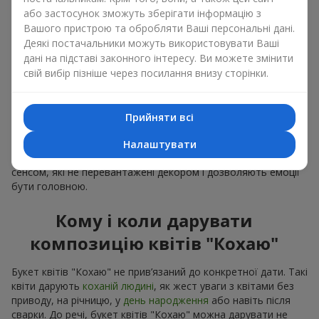
або застосунок зможуть зберігати інформацію з
Вашого пристрою та обробляти Ваші персональні дані.
Деякі постачальники можуть використовувати Ваші
дані на підставі законного інтересу. Ви можете змінити
Наші досягнення
свій вибір пізніше через посилання внизу сторінки.
Доставка квітів року в Україні
«Вибір країни»
Прийняти всі
2026 рік
Налаштувати
Найкращий квітковий магазин
«Ukrainian Business Award»
2026 рік
Доставка квітів року в Україні
«Вибір країни»
2025 рік
Сервіс доставки квітів
«Ukrainian Choice»
2025 рік