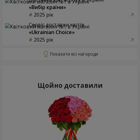
75 червоних троянд
Ведмедик з букетом
6 713 грн
2 822 грн
Замовити
Замовити