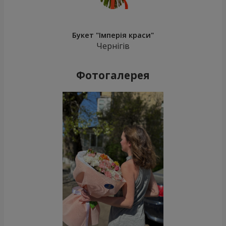
Кошик альстромерій
5 червоних троянд
"Акварель"
3 834 грн
1 058 грн
Замовити
Замовити