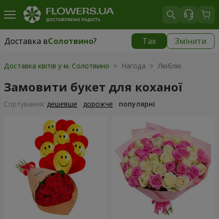
Доставка в
Солотвино
?
Так
Змінити
Доставка в
Солотвино
|
1930 грн
Доставка квітів у м. Солотвино
> Нагода > Люблю
Замовити букет для коханої
Сортування:
дешевше
дорожче
популярні