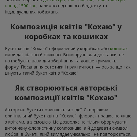
Флористика про кохання напрочуд багатогранна. Втім,
говорячи про букет квітів "Кохаю" перше, що приходить в
голову, це романтична класика у флористиці, а саме
троянди
:
білі
— як ознака ніжних та щирих почуттів;
рожеві
та
кремові
— як ознака уваги та квіткове
визнання;
червоні
— як символ несамовитої пристрасті й
глибоких почуттів.
Навіть 1 троянда вже може бути ідеальним дарунком,
просто сьогодні ці витончені квіти часто звучать у нових
поєднаннях. Наприклад, червоні троянди з посланням, як
букет квітів "Кохаю" доповнюють кремовими
еустомами
або пудровими ранункулюсами, щоб додати м’якості та
колориту. Для ніжного, майже повітряного настрою
обирають
півонії
з
тюльпанами
або
кущові троянди
з
альстромерією
.
Такий букет квітів "Кохаю" створює ніжність у кожній квітці
та виглядає як квіти з ніжним посилом. А для тих, хто хоче
придбати нестандартні
букети квітів
, підійдуть авторські