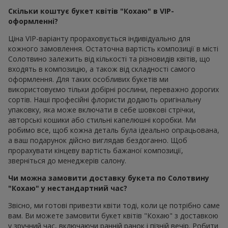
помаранчевого, глибокого фіолетового та пастельного
блакитного.
Водночас класика не здає позицій. Червоні троянди з
посланням, як вишуканий букет квітів "Кохаю" залишаються
символом сильних почуттів, особливо в ексклюзивному VIP-
оформленні. Завітайте у розділ
Хіти продажів
, щоб знайти
необхідний варіант
Індивідуальне замовлення
квітів "кохаю" з листівкою
Особисте послання робить букет квітів "Кохаю" живим.
Листівка з кількома словами перетворює квітковий презент
на справжній подарунок коханій людині. Навіть коротке "Я
кохаю тебе" підсилює емоцію і залишає спогад.
Індивідуальне замовлення дозволяє створити композицію
для особливих моментів. Такий букет квітів "Кохаю" від
відтінку доданих квітів до стилю пакування підбирається під
конкретну людину. Улюблені рослини, поєднання форми та
декор зробить подарунок особливо емоційним і справить