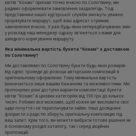
відтінку створюють сильний візуальний акцент. Особливо
популярні так звані bold monochromes — насичено-червоні
букети з троянд, жоржин або ранункулюсів, де символ
любові в букеті читається з першого погляду.
Ще один помітний напрям, що втілюється в композицію
букет квітів "Кохаю" — природна "дикість". У моді
асиметричні, трохи розхристані композиції, які нагадують
щойно зібрані польові квіти. До таких квітів "кохаю" часто
додають декоративні злаки, евкаліпт, сухоцвіти або
гіпсофілу, створюючи багатошарову фактуру та відчуття
живої, невимушеної романтики.
Паралельно повертається оновлена ретро-класика.
Гвоздики, жоржини та хризантеми додані в букет квітів
"Кохаю" знову в центрі уваги, але вже в сучасному
прочитанні: пастельні відтінки — персиковий, лавандовий,
мусовий — доповнюють стрічками, вінтажними вазами або
м’яким пакуванням.
І, звісно, 2026 рік — це час сміливих кольорів. Окрім
традиційних червоного й рожевого, в букет квітів "Кохаю"
все частіше додаються поєднання насиченого