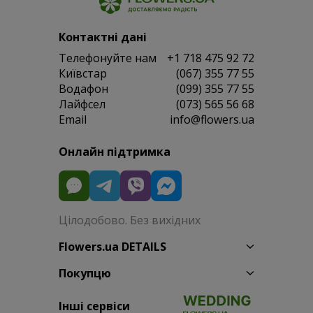
потребує приводу. Поєднання фарб вишуканих рослин та
емоційного забарвлення робить його унікальним
презентом до будь-якого приводу. Він доречний завжди і
говорить про головне без зайвих слів. Букет квітів "Кохаю"
— це натхнення для закоханих, яке залишається у пам’яті
надовго.
Додаткові подарунки до букетів для
коханих
Букет квітів "Кохаю" — легко доповнити приємними
дрібницями.
Солодощі
або
м’які іграшки
роблять сюрприз
теплішим і більш особистим. А ніжні повітряні кульки
перетворюють букет квітів "Кохаю" на справжнє свято
любові.
Солодощі та м'які іграшки як
доповнення
Коли хочеться зробити букет квітів "Кохаю" ще теплішим,