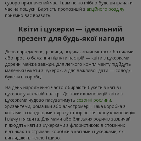
суворо призначений час. І вам не потрібно буде витрачати
час на пошуки. Вартість пропозицій з
акційного розділу
приємно вас вразить.
Квіти і цукерки — ідеальний
презент для будь-якої нагоди
День народження, річниця, подяка, знайомство з батьками
або просто бажання підняти настрій — квіти з цукерками
доречні майже завжди. Для легкого компліменту підійдуть
маленькі букети з цукерок, а для важливої дати — солодкі
букети в коробці.
На день народження часто обирають букети з квітів і
цукерок у яскравій палітрі. До таких композицій квіти з
цукерками чудово пасуватимуть
сезонні рослини
,
хризантеми, ромашки або альстромерії. Така коробка з
квітами і солодощами одразу створює святкову композицію
і відчуття свята. Для мами або близьких родичів зазвичай
підходять квіти з цукерками з флористикою в спокійних
відтінках та стримані коробки з квітами і цукерками, які
виглядають тепло і щиро.