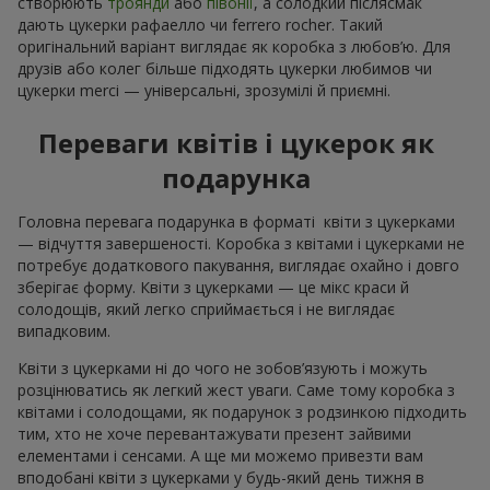
створюють
троянди
або
півонії
, а солодкий післясмак
дають цукерки рафаелло чи ferrero rocher. Такий
оригінальний варіант виглядає як коробка з любов’ю. Для
друзів або колег більше підходять цукерки любимов чи
цукерки merci — універсальні, зрозумілі й приємні.
Переваги квітів і цукерок як
подарунка
Головна перевага подарунка в форматі квіти з цукерками
— відчуття завершеності. Коробка з квітами і цукерками не
потребує додаткового пакування, виглядає охайно і довго
зберігає форму. Квіти з цукерками — це мікс краси й
солодощів, який легко сприймається і не виглядає
випадковим.
Квіти з цукерками ні до чого не зобов’язують і можуть
розцінюватись як легкий жест уваги. Саме тому коробка з
квітами і солодощами, як подарунок з родзинкою підходить
тим, хто не хоче перевантажувати презент зайвими
елементами і сенсами. А ще ми можемо привезти вам
вподобані квіти з цукерками у будь-який день тижня в