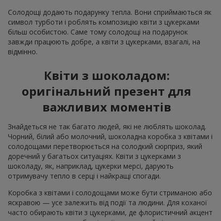
Солодощі додають подарунку тепла. Вони сприймаються як
символ турботи і роблять композицію квіти з цукерками
більш особистою. Саме тому солодощі на подарунок
завжди працюють добре, а квіти з цукерками, взагалі, на
відмінно.
Квіти з шоколадом:
оригінальний презент для
важливих моментів
Знайдеться не так багато людей, які не люблять шоколад.
Чорний, білий або молочний, шоколадна коробка з квітами і
солодощами перетворюється на солодкий сюрприз, який
доречний у багатьох ситуаціях. Квіти з цукерками з
шоколаду, як, наприклад, цукерки мерсі, дарують
отримувачу тепло в серці і найкращі спогади.
Коробка з квітами і солодощами може бути стриманою або
яскравою — усе залежить від події та людини. Для коханої
часто обирають квіти з цукерками, де флористичний акцент