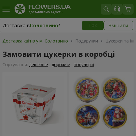
Доставка в
Солотвино
?
Так
Змінити
Доставка в
Солотвино
|
1930 грн
Доставка квітів у м. Солотвино
> Подарунки > Цукерки та інш
Замовити цукерки в коробці
Сортування:
дешевше
дорожче
популярні