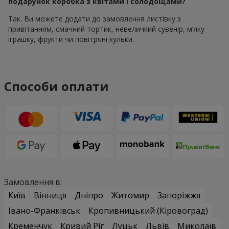
подарунок коробка з квітами і солодощами?
Так. Ви можете додати до замовлення листівку з
привітанням, смачний тортик, невеличкий сувенір, м’яку
іграшку, фрукти чи повітряні кульки.
Способи оплати
Замовлення в:
Київ
Вінниця
Дніпро
Житомир
Запоріжжя
Івано-Франківськ
Кропивницький (Кіровоград)
Кременчук
Кривий Ріг
Луцьк
Львів
Миколаїв