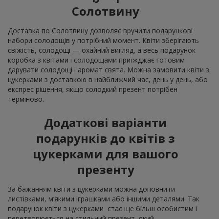
Солотвину
Доставка по Солотвину дозволяє вручити подарункові
набори солодощів у потрібний момент. Квіти зберігають
свіжість, солодощі — охайний вигляд, а весь подарунок
коробка з квітами і солодощами приїжджає готовим
дарувати солодощі і аромат свята. Можна замовити квіти з
цукерками з доставкою в найближчий час, день у день, або
експрес рішення, якщо солодкий презент потрібен
терміново.
Додаткові варіанти
подарунків до квітів з
цукерками для вашого
презенту
За бажанням квіти з цукерками можна доповнити
листівками, м’якими іграшками або іншими деталями. Так
подарунок квіти з цукерками стає ще більш особистим і
перетворюється на стильний презент, який