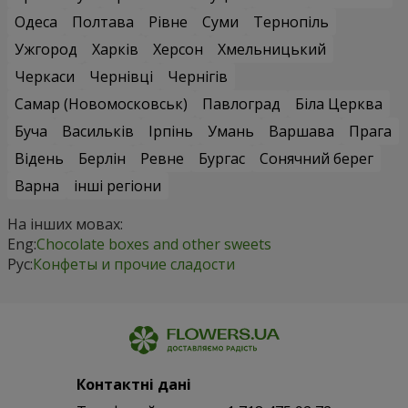
Одеса
Полтава
Рівне
Суми
Тернопіль
Ужгород
Харків
Херсон
Хмельницький
Черкаси
Чернівці
Чернігів
Самар (Новомосковськ)
Павлоград
Біла Церква
Буча
Васильків
Ірпінь
Умань
Варшава
Прага
Відень
Берлін
Ревне
Бургас
Сонячний берег
Варна
інші регіони
На інших мовах:
Eng:
Chocolate boxes and other sweets
Рус:
Конфеты и прочие сладости
Контактні дані