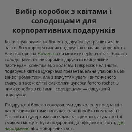
Вибір коробок з квітами і
солодощами для
корпоративних подарунків
Квіти з цукерками, як бізнес подарунок зустрічаються не
часто. Бо у корпоративних подарунках важлива доречність.
Але сьогодні на
Flowers.ua
ви можете підібрати такі бокси з
солодощами, які не соромно дарувати найціннішим
партнерам, клієнтам або колегам. Підкреслює елітність
подарунка квіти з цукерками презентабельна упаковка без
зайвої романтики, але з відчуттям уваги і витонченого
смаку, а також елітні смаколики цукерки ferrero rocher. З
ними коробка з квітами і солодощами — вишуканий
подарунок.
Подарункові бокси з солодощами для колег у поєднанні з
лаконічними квітами виглядають як коробка комплімент.
Такі квіти з цукерками виглядають стримано, акуратно і зі
смаком і можуть бути подаровані до офіційного свята,
дня
народження
або Новорічних свят.