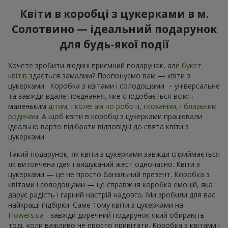
Квіти в коробці з цукерками в м.
Солотвино — ідеальний подарунок
для будь-якої події
Хочете зробити людині приємний подарунок, але
букет
квітів
здається замалим? Пропонуємо вам — квіти з
цукерками. Коробка з квітами і солодощами – універсальне
та завжди вдале поєднання, яке сподобається всім: і
маленьким
дітям
, і
колегам по робот
і, і
коханим
, і
близьким
родичам
. А щоб квіти в коробці з цукерками працювали
ідеально варто підібрати відповідні до свята квіти з
цукерками
Такий подарунок, як квіти з цукерками завжди сприймається
як витончена ідея і вишуканий жест одночасно. Квіти з
цукерками — це не просто банальний презент. Коробка з
квітами і солодощами — це справжня коробка емоцій, яка
дарує радість і гарний настрій надовго. Ми зробили для вас
найкращі підбірки. Саме тому квіти з цукерками на
Flowers.ua
- завжди доречний подарунок який обирають
тоді, коли важливо не просто привітати. Коробка з квітами і