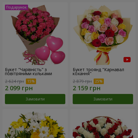
Букет "Чарівність" з
Букет троянд "Карнавал
повітряними кульками
кохання"
2 624 грн
2 879 грн
Замовити
Замовити