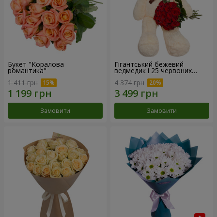
Букет "Коралова
Гігантський бежевий
романтика"
ведмедик і 25 червоних
троянд
1 411 грн
4 374 грн
Замовити
Замовити