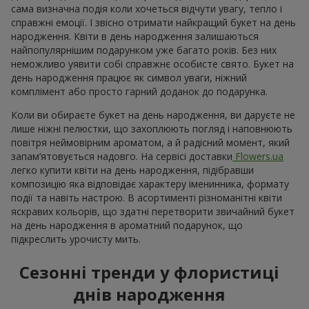
сама визначна подія коли хочеться відчути увагу, тепло і
справжні емоції. І звісно отримати найкращий букет на день
народження. Квіти в день народження залишаються
найпопулярнішим подарунком уже багато років. Без них
неможливо уявити собі справжнє особисте свято. Букет на
день народження працює як символ уваги, ніжний
комплімент або просто гарний доданок до подарунка.
Коли ви обираєте букет на день народження, ви даруєте не
лише ніжні пелюстки, що захоплюють погляд і наповнюють
повітря неймовірним ароматом, а й радісний момент, який
запам’ятовується надовго. На сервісі доставки
Flowers.ua
легко купити квіти на день народження, підібравши
композицію яка відповідає характеру іменинника, формату
події та навіть настрою. В асортименті різноманітні квіти
яскравих кольорів, що здатні перетворити звичайний букет
на день народження в ароматний подарунок, що
підкреслить урочисту мить.
Сезонні тренди у флористиці
днів народження