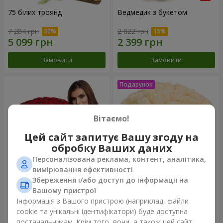
75 білих троянд
Ведмедик з букетом
7 284 грн
2 822 грн
Замовити
Замовити
Вітаємо!
Цей сайт запитує Вашу згоду на
обробку Ваших даних
Персоналізована реклама, контент, аналітика,
вимірювання ефективності
Збереження і/або доступ до інформації на
151 червона троянда
Букет "Очей чарівність"
Вашому пристрої
Інформація з Вашого пристрою (наприклад, файли
14 289 грн
4 074 грн
cookie та унікальні ідентифікатори) буде доступна
постачальникам. Крім того, вони, а також цей сайт