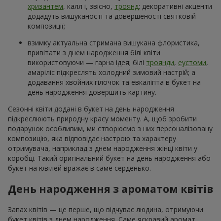
хризантем
, калл і, звісно,
троянд
; декоративні акценти
додадуть вишуканості та довершеності святковій
композиції;
взимку актуальна стримана вишукана флористика,
привітати з днем народження білі квіти
використовуючи — гарна ідея; білі
троянди
,
еустоми
,
амаріліс підкреслять холодний зимовий настрій; а
додавання хвойних гілочок та евкаліпта в букет на
день народження довершить картину.
Сезонні квіти додані в букет на день народження
підкреслюють природну красу моменту. А, щоб зробити
подарунок особливим, ми створюємо з них персоналізовану
композицію, яка відповідає настрою та характеру
отримувача, наприклад з днем народження жінці квіти у
коробці. Такий оригінальний букет на день народження або
букет на ювілей вражає в саме серденько.
День народження з ароматом квітів
Запах квітів — це перше, що відчуває людина, отримуючи
букет квітів з днем народження. Саме яскравий аромат