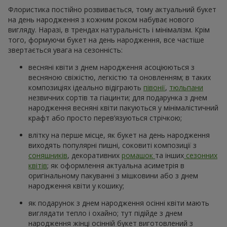
Флористика постійно розвивається, тому актуальний букет
на день народження з кожним роком набуває нового
вигляду. Наразі, в трендах натуральність і мінімалізм. Крім
того, формуючи букет на день народження, все частіше
звертається увага на сезонність:
весняні квіти з днем народження асоціюються з
весняною свіжістю, легкістю та оновленням; в таких
композиціях ідеально відіграють
півонії
,
тюльпани
незвичних сортів та гіацинти; для подарунка з днем
народження весняні квіти пакуються у мінімалістичний
крафт або просто перев’язуються стрічкою;
влітку на перше місце, як букет на день народження
виходять популярні пишні, соковиті композиції з
соняшників
, декоративних
ромашок
та інших
сезонних
квітів
; як оформлення актуальна асиметрія в
оригінальному пакуванні з мішковини або з днем
народження квіти у кошику;
як подарунок з днем народження осінні квіти мають
виглядати тепло і охайно; тут підійде з днем
народження жінці осінній букет виготовлений з