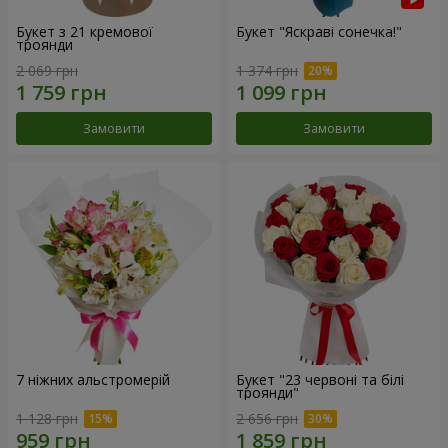
Букет з 21 кремової
Букет "Яскраві сонечка!"
троянди
2 069 грн
1 374 грн
Замовити
Замовити
7 ніжних альстромерій
Букет "23 червоні та білі
троянди"
1 128 грн
2 656 грн