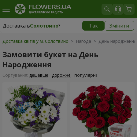
Доставка в
Солотвино
?
Так
Змінити
Доставка в
Солотвино
|
1930 грн
Доставка квітів у м. Солотвино
> Нагода > День народження
Замовити букет на День
Народження
Сортування:
дешевше
дорожче
популярні