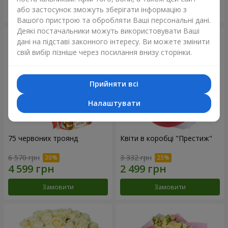
або застосунок зможуть зберігати інформацію з
Замовити
Замовити
Вашого пристрою та обробляти Ваші персональні дані.
Деякі постачальники можуть використовувати Ваші
дані на підставі законного інтересу. Ви можете змінити
свій вибір пізніше через посилання внизу сторінки.
Прийняти всі
Налаштувати
75 червоних троянд
Квіти в коробці "Престиж"
6 570 грн
3 332 грн
Замовити
Замовити