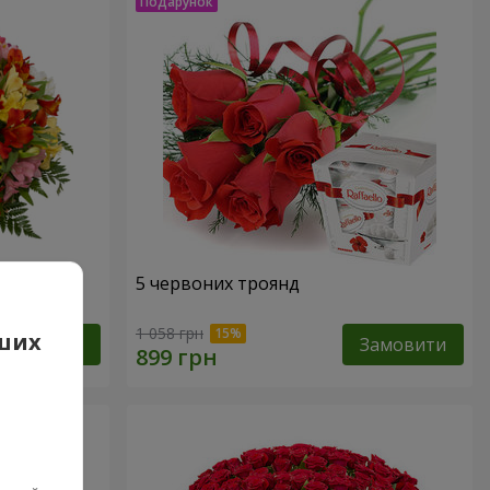
арель"
5 червоних троянд
1 058 грн
аших
Замовити
Замовити