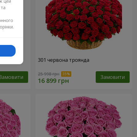
ж цей
 та
онного
орінки.
нда
301 червона троянда
25 998 грн
Замовити
Замовити