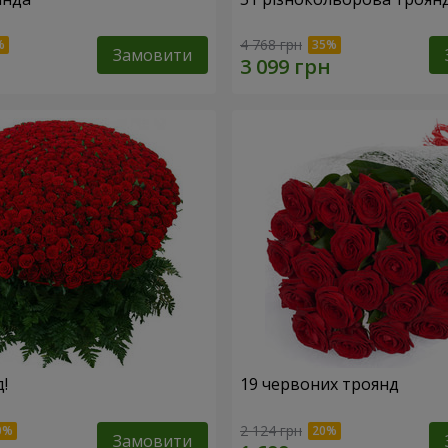
4 768 грн
Замовити
!
19 червоних троянд
2 124 грн
Замовити