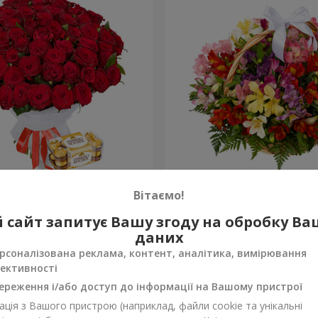
х троянд
Кошик альстромерій "Акв
Вітаємо!
3 834 грн
 сайт запитує Вашу згоду на обробку В
Замовити
даних
рсоналізована реклама, контент, аналітика, вимірювання
ективності
ереження і/або доступ до інформації на Вашому пристрої
ція з Вашого пристрою (наприклад, файли cookie та унікальні