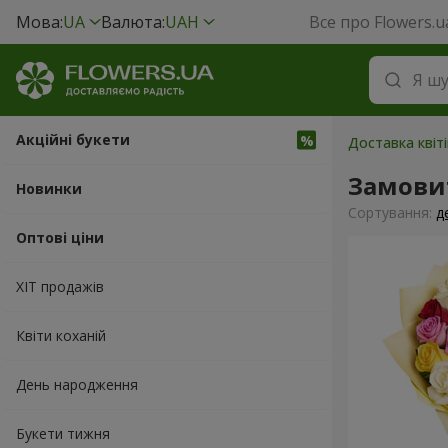
Мова:
UA
Валюта:
UAH
Все про Flowers.u
Акційні букети
Доставка квіт
Замови
Новинки
Сортування:
д
Оптові ціни
ХІТ продажів
Квіти коханій
День народження
Букети тижня