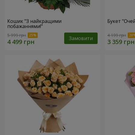
Кошик "З найкращими
Букет "Очей
побажаннями!"
5 999 грн
4 199 грн
Замовити