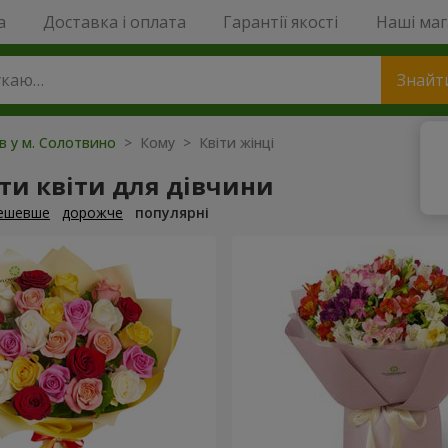
a
Доставка і оплата
Гарантії якості
Наші ма
Знайт
ів у м. Солотвино
> Кому > Квіти жінці
ти квіти для дівчини
ешевше
дорожче
популярні