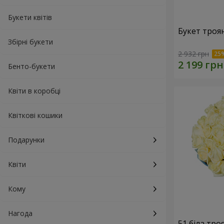
Букети квітів
Букет троя
Збірні букети
2 932 грн
Бенто-букети
Квіти в коробці
Квіткові кошики
Подарунки
Квіти
Кому
Нагода
51 біла тро