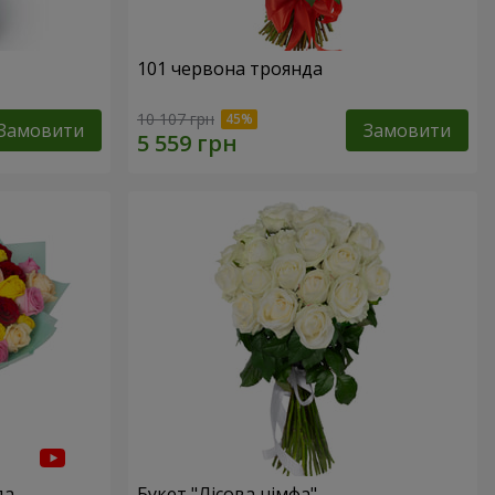
101 червона троянда
10 107 грн
Замовити
Замовити
да
Букет "Лісова німфа"