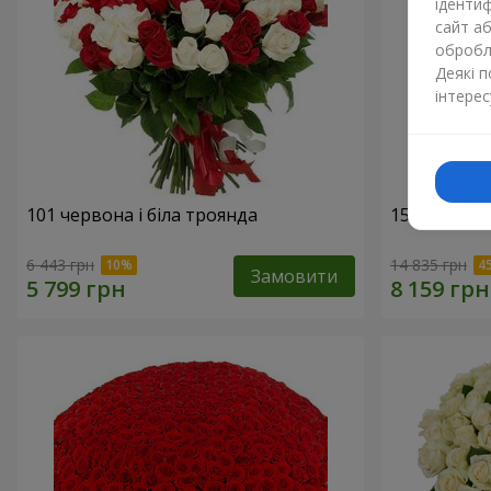
ідентиф
сайт а
обробля
Деякі 
інтерес
101 червона і біла троянда
151 червон
6 443 грн
14 835 грн
Замовити