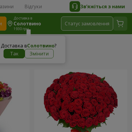
газини
Відгуки
Зв’яжіться з нами
Доставка в
и
Солотвино
Статус замовлення
1930 грн
Доставка в
Солотвино
?
Так
Змінити