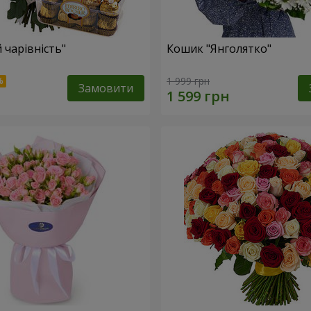
 чарівність"
Кошик "Янголятко"
1 999 грн
Замовити