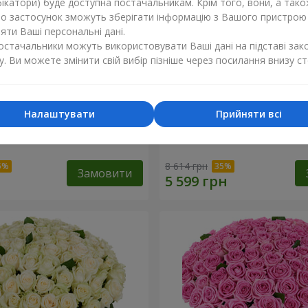
ікатори) буде доступна постачальникам. Крім того, вони, а тако
бо застосунок зможуть зберігати інформацію з Вашого пристрою
ти Ваші персональні дані.
постачальники можуть використовувати Ваші дані на підставі зак
у. Ви можете змінити свій вибір пізніше через посилання внизу ст
Налаштувати
Прийняти всі
а троянда
101 різнокольорова троя
8 614 грн
Замовити