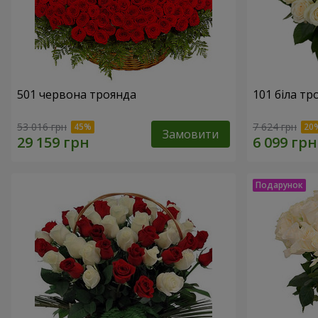
501 червона троянда
101 біла тр
53 016 грн
7 624 грн
Замовити