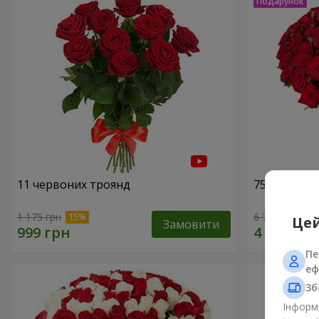
11 червоних троянд
75 червони
1 175 грн
6 713 грн
Цей
Замовити
Пе
еф
Зб
Інформа