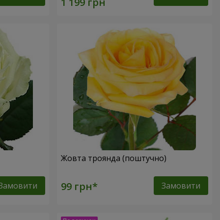
Жовта троянда (поштучно)
Замовити
Замовити