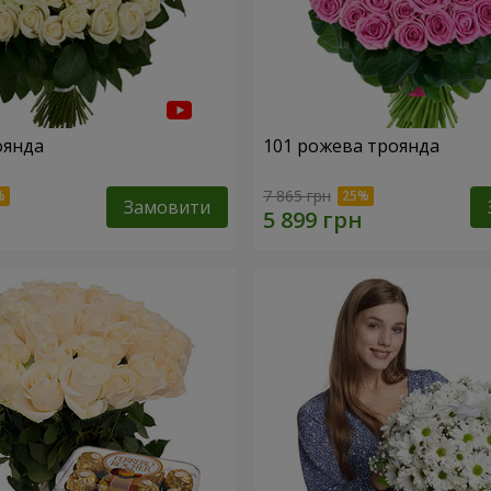
оянда
101 рожева троянда
7 865 грн
Замовити