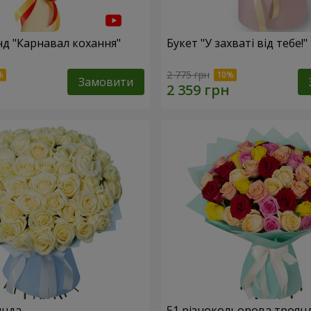
нд "Карнавал кохання"
Букет "У захваті від тебе!"
2 775 грн
Замовити
янда
51 різнокольорова троян