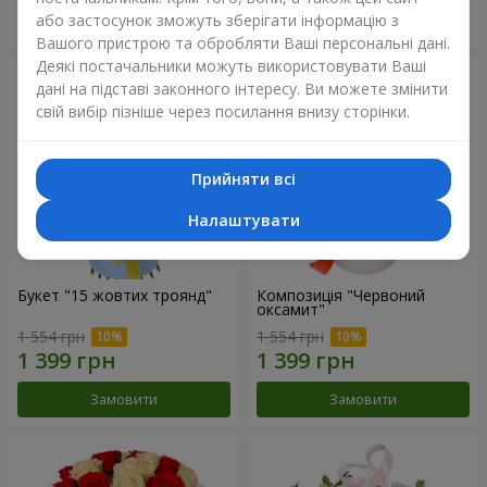
або застосунок зможуть зберігати інформацію з
Замовити
Замовити
Вашого пристрою та обробляти Ваші персональні дані.
Деякі постачальники можуть використовувати Ваші
дані на підставі законного інтересу. Ви можете змінити
свій вибір пізніше через посилання внизу сторінки.
Прийняти всі
Налаштувати
Букет "15 жовтих троянд"
Композиція "Червоний
оксамит"
1 554 грн
1 554 грн
Замовити
Замовити