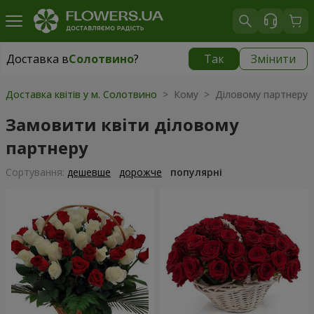
Доставка в
Солотвино
?
Так
Змінити
Доставка в
Солотвино
|
1930 грн
Доставка квітів у м. Солотвино
> Кому > Діловому партнеру
Замовити квіти діловому
партнеру
Сортування:
дешевше
дорожче
популярні