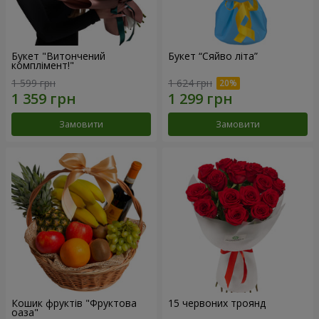
Букет "Витончений
Букет “Сяйво літа”
комплімент!"
1 599 грн
1 624 грн
Замовити
Замовити
Кошик фруктів "Фруктова
15 червоних троянд
оаза"