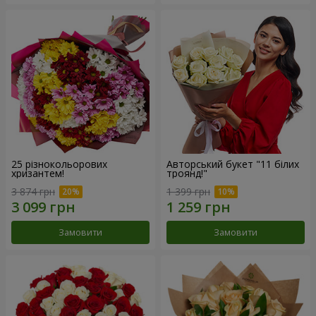
25 різнокольорових
Авторський букет "11 білих
хризантем!
троянд!"
3 874 грн
1 399 грн
Замовити
Замовити