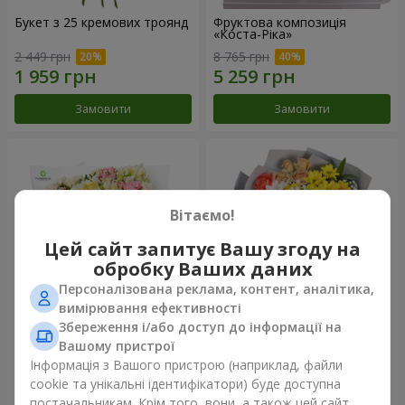
Букет з 25 кремових троянд
Фруктова композиція
«Коста-Ріка»
2 449 грн
8 765 грн
Замовити
Замовити
Вітаємо!
Цей сайт запитує Вашу згоду на
обробку Ваших даних
Персоналізована реклама, контент, аналітика,
вимірювання ефективності
Збереження і/або доступ до інформації на
Букет "Хрещатик"
Букет "Ми та літо"
Вашому пристрої
Інформація з Вашого пристрою (наприклад, файли
3 941 грн
1 554 грн
cookie та унікальні ідентифікатори) буде доступна
постачальникам. Крім того, вони, а також цей сайт