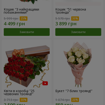
Кошик "З найкращими
Кошик "51 червона
побажаннями!"
троянда"
5 999 грн
5 570 грн
Замовити
Замовити
Квіти в коробці "25
Букет "7 білих троянд!"
червоних троянд!"
3 713 грн
1 074 грн