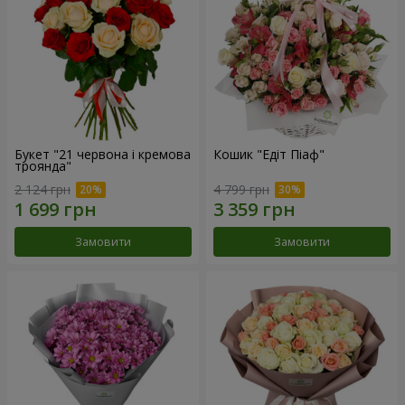
Букет "21 червона і кремова
Кошик "Едіт Піаф"
троянда"
2 124 грн
4 799 грн
Замовити
Замовити