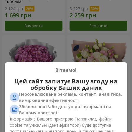
троянда"
2 124 грн
3 227 грн
Замовити
Замовити
Вітаємо!
Цей сайт запитує Вашу згоду на
обробку Ваших даних
Персоналізована реклама, контент, аналітика,
Букет "Твої хризантеми"
Букет "Пана Кота"
вимірювання ефективності
Збереження і/або доступ до інформації на
1 646 грн
2 199 грн
Вашому пристрої
Інформація з Вашого пристрою (наприклад, файли
cookie та унікальні ідентифікатори) буде доступна
Замовити
Замовити
постачальникам. Крім того, вони, а також цей сайт