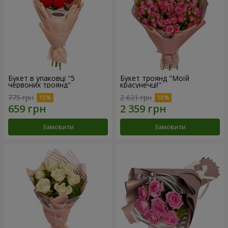
Букет в упаковці "5
Букет троянд "Моїй
червоних троянд"
красунечці!"
775 грн
2 621 грн
Замовити
Замовити