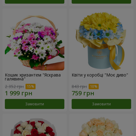
Кошик хризантем "Яскрава
Квіти у коробці "Моє диво"
галявина"
2 352 грн
843 грн
Замовити
Замовити