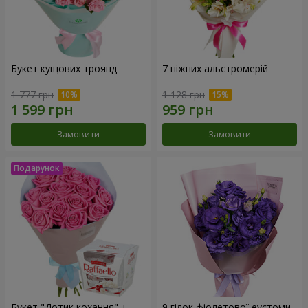
Букет кущових троянд
7 ніжних альстромерій
1 777 грн
1 128 грн
Замовити
Замовити
Букет "Дотик кохання" +
9 гілок фіолетової еустоми