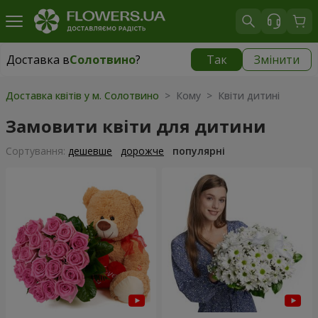
Доставка в
Солотвино
?
Так
Змінити
Доставка в
Солотвино
|
1930 грн
Доставка квітів у м. Солотвино
> Кому > Квіти дитині
Замовити квіти для дитини
Сортування:
дешевше
дорожче
популярні