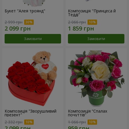
Букет "Алея троянд"
Композиція "Принцеса й
Тедді"
2 999 грн
2 066 грн
Замовити
Замовити
Композиція "Зворушливий
Композиція “Спалах
презент"
почуттів”
2 332 грн
1 066 грн