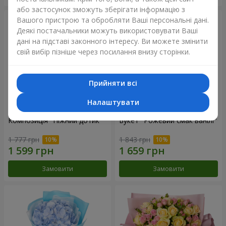
або застосунок зможуть зберігати інформацію з
Вашого пристрою та обробляти Ваші персональні дані.
Деякі постачальники можуть використовувати Ваші
дані на підставі законного інтересу. Ви можете змінити
свій вибір пізніше через посилання внизу сторінки.
Прийняти всі
Налаштувати
Композиція "Ніжний дотик"
Букет "Рожевий смак ванілі"
1 777 грн
1 843 грн
Замовити
Замовити