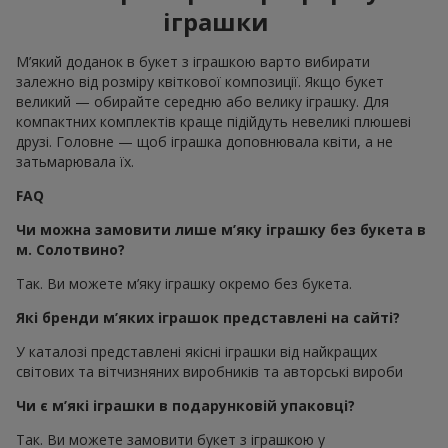
іграшки
М’який доданок в букет з іграшкою варто вибирати
залежно від розміру квіткової композиції. Якщо букет
великий — обирайте середню або велику іграшку. Для
компактних комплектів краще підійдуть невеликі плюшеві
друзі. Головне — щоб іграшка доповнювала квіти, а не
затьмарювала їх.
FAQ
Чи можна замовити лише м’яку іграшку без букета в
м. Солотвино?
Так. Ви можете м’яку іграшку окремо без букета.
Які бренди м’яких іграшок представлені на сайті?
У каталозі представлені якісні іграшки від найкращих
світових та вітчизняних виробників та авторські вироби
Чи є м’які іграшки в подарунковій упаковці?
Так. Ви можете замовити букет з іграшкою у