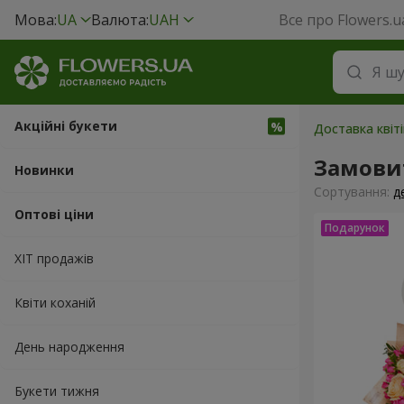
Мова:
UA
Валюта:
UAH
Все про Flowers.u
Акційні букети
Доставка квіт
Замови
Новинки
Сортування:
д
Оптові ціни
ХІТ продажів
Квіти коханій
День народження
Букети тижня