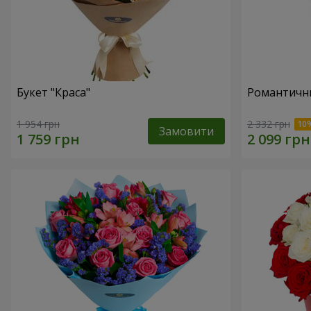
Букет "Краса"
Романтични
1 954 грн
2 332 грн
Замовити