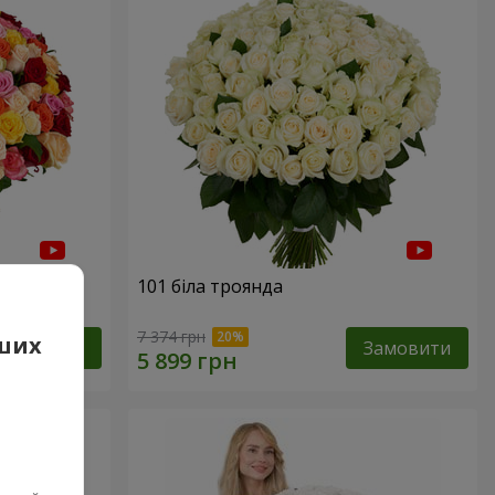
нда
101 біла троянда
7 374 грн
аших
Замовити
Замовити