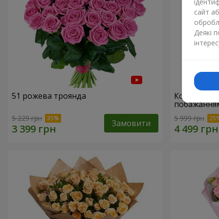
ідентиф
сайт а
обробля
Деякі 
інтерес
51 рожева троянда
Кошик "З 
побажанням
5 229 грн
5 999 грн
Замовити