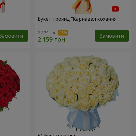
Букет троянд "Карнавал кохання"
2 879 грн
Замовити
Замовити
51 біла троянда