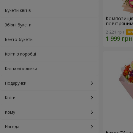
Букети квітів
Композиція
повітряним
Збірні букети
2 221 грн
Бенто-букети
Квіти в коробці
Квіткові кошики
Подарунки
Квіти
Кому
Нагода
Букет "У зах