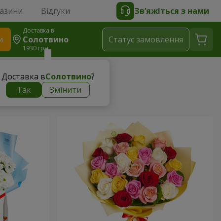
газини
Відгуки
Зв’яжіться з нами
Доставка в
и
Солотвино
Статус замовлення
1930 грн
Доставка в
Солотвино
?
Так
Змінити