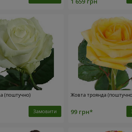
да (поштучно)
Жовта троянда (поштучн
Замовити