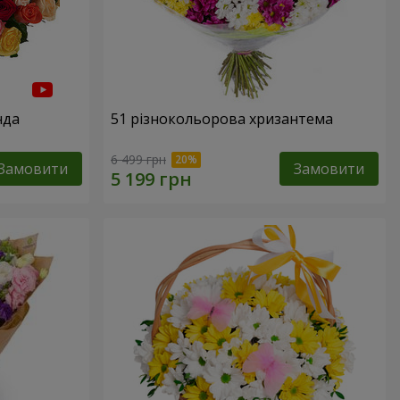
нда
51 різнокольорова хризантема
6 499 грн
Замовити
Замовити