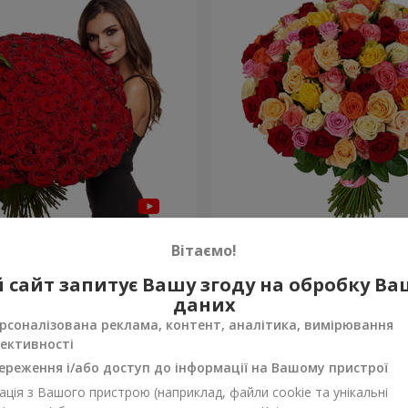
а троянда
101 різнокольорова троя
Вітаємо!
8 552 грн
 сайт запитує Вашу згоду на обробку В
Замовити
даних
рсоналізована реклама, контент, аналітика, вимірювання
ективності
ереження і/або доступ до інформації на Вашому пристрої
ція з Вашого пристрою (наприклад, файли cookie та унікальні