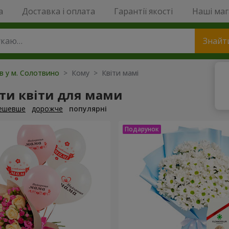
a
Доставка і оплата
Гарантії якості
Наші ма
Знайт
ів у м. Солотвино
> Кому > Квіти мамі
ти квіти для мами
ешевше
дорожче
популярні