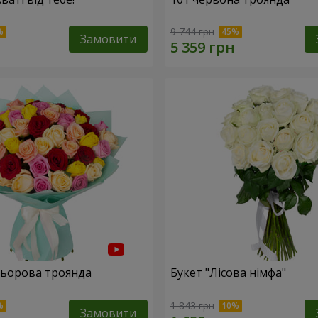
9 744 грн
Замовити
льорова троянда
Букет "Лісова німфа"
1 843 грн
Замовити