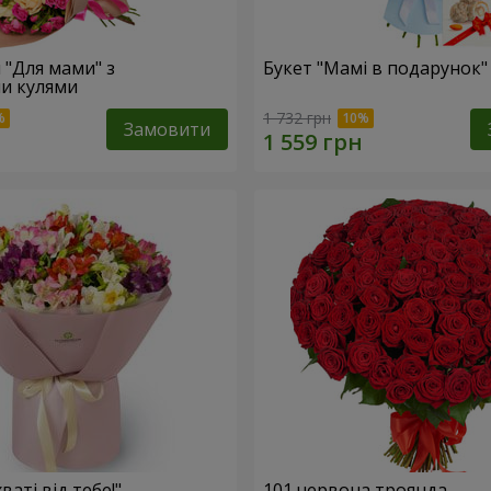
 "Для мами" з
Букет "Мамі в подарунок"
и кулями
1 732 грн
Замовити
ваті від тебе!"
101 червона троянда