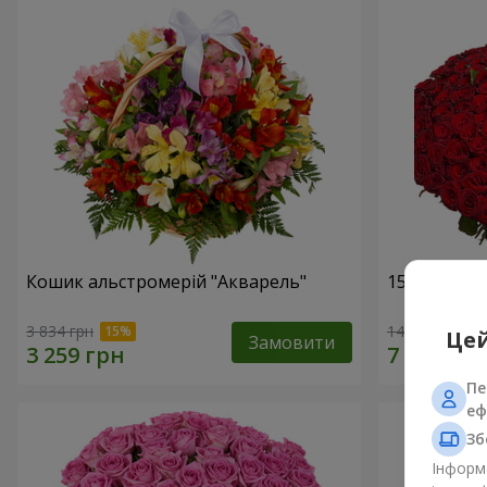
Кошик альстромерій "Акварель"
151 червон
3 834 грн
14 289 грн
Цей
Замовити
Пе
еф
Зб
Інформа