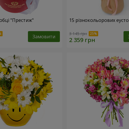
обці "Престиж"
15 різнокольорових еуст
3 145 грн
Замовити