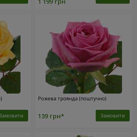
о)
Рожева троянда (поштучно)
Замовити
Замовити