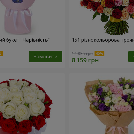
й букет "Чарівність"
151 різнокольорова троя
14 835 грн
Замовити