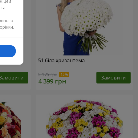
ж цей
 та
онного
орінки.
51 біла хризантема
5 175 грн
Замовити
Замовити