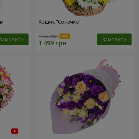
ом
Кошик "Сонечко"
1 666 грн
Замовити
Замовити