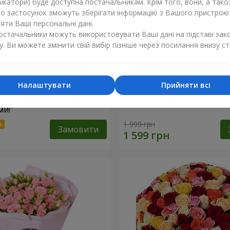
ікатори) буде доступна постачальникам. Крім того, вони, а тако
бо застосунок зможуть зберігати інформацію з Вашого пристрою
ти Ваші персональні дані.
постачальники можуть використовувати Ваші дані на підставі зак
у. Ви можете змінити свій вибір пізніше через посилання внизу ст
Налаштувати
Прийняти всі
найкращими
Кошик "Янголятко"
и!"
1 999 грн
Замовити